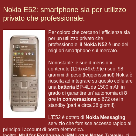
Nokia E52: smartphone sia per utilizzo
privato che professionale.
Per coloro che cercano l’efficienza sia
per un utilizzo privato che
professionale, il
Nokia N52
è uno dei
migliori smartphone sul mercato.
Nonostante le sue dimensioni
contenute (116xx49x9.9)e i suoi 98
grammi di peso (leggerissimo!) Nokia è
riuscita ad integrare su questo cellulare
una
batteria
BP-4L da 1500 mAh in
grado di garantire un' autonomia di
8
ore in conversazione
o 672 ore in
standby (pari a circa 28 giorni!).
L'E52 è dotato di
Nokia Messaging
,
servizio che fornisce accesso rapido ai
principali account di posta elettronica.
Inoltre,
Mail for Exchange
e
IBM Lotus Notes Traveler
, ci