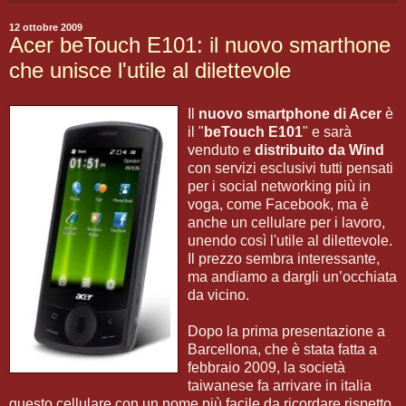
12 ottobre 2009
Acer beTouch E101: il nuovo smarthone
che unisce l'utile al dilettevole
Il
nuovo smartphone di Acer
è
il "
beTouch E101
" e sarà
venduto e
distribuito da Wind
con servizi esclusivi tutti pensati
per i social networking più in
voga, come Facebook, ma è
anche un cellulare per i lavoro,
unendo così l'utile al dilettevole.
Il prezzo sembra interessante,
ma andiamo a dargli un’occhiata
da vicino.
Dopo la prima presentazione a
Barcellona, che è stata fatta a
febbraio 2009, la società
taiwanese fa arrivare in italia
questo cellulare con un nome più facile da ricordare rispetto