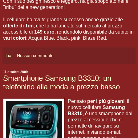
Con il suo design fresco e leggero, ha gia spopolato nelle
"tribu" della new generation!
Il cellulare ha avuto grande successo anche grazie alle
offerte di Tim
, che lo ha lanciato sul mercato al prezzo
accessibile di
149 euro
, rendendolo disponibile da subito in
vari colori
: Acqua Blue, Black, pink, Blaze Red.
Lia
Nessun commento:
11 ottobre 2009
Smartphone Samsung B3310: un
telefonino alla moda a prezzo basso
Pensato
per i più giovani
, il
nuovo cellulare
Samsung
B3310
, è uno smartphone dal
prezzo accessibile che ci
permette di navigare su
internet, inviando e-mail,