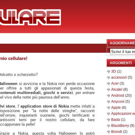
AGGIORNAME
io cellulare!
ARGOMENTI
3D
(1)
olcetto o scherzetto?
accessori
(5)
Halloween
si avvicina e la Nokia non perde occasione
Acer
(3)
per offrire a tutti gli appasionati di questa festa,
Alcatel
(8)
contenuti multimediali, giochi e servizi
, per entrare
Android
(20)
el vivo della notte più paurosa dell’anno.
Anycool
(5)
Ovi store
, l'
application store di Nokia
mette infatti a
Apple
(6)
disposizione per "la notte delle streghe”, racconti
Applicazioni 
ell’orrore, inquietanti suonerie, giochi terrificanti e
tantissimi temi per il nostro cellulare, da fare
Bada
(1)
ccapponare la pelle!
BlackBerry
(9)
Brondi
(2)
Grazie a Nokia, questa volta Halloween lo potrò