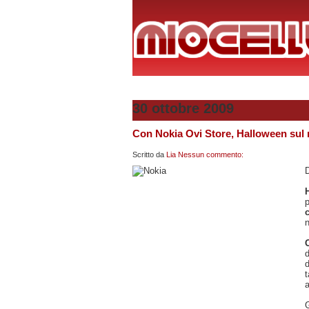
30 ottobre 2009
Con Nokia Ovi Store, Halloween sul m
Scritto da
Lia
Nessun commento:
D
n
d
a