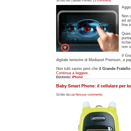
Scritto da
Claudio Pomes
13 commenti:
Aggio
Non c
ed an
fine 
Quest
punta
rich
non so
Il Gr
digitale terrestre di Mediaset Premium, a pag
Non tutti sanno però che
il Grande Fratell
Continua a leggere...
Etichette:
iPhone
Baby Smart Phone: il cellulare per b
Scritto da
Lia
Nessun commento: