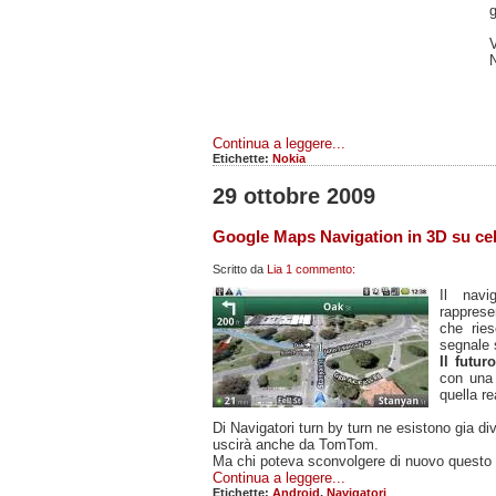
g
N
Continua a leggere...
Etichette:
Nokia
29 ottobre 2009
Google Maps Navigation in 3D su cel
Scritto da
Lia
1 commento:
Il navi
rappres
che ries
segnale s
Il futu
con una 
quella r
Di Navigatori turn by turn ne esistono gia 
uscirà anche da TomTom.
Ma chi poteva sconvolgere di nuovo questo
Continua a leggere...
Etichette:
Android
,
Navigatori