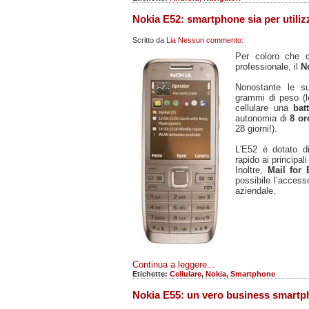
Nokia E52: smartphone sia per utiliz
Scritto da
Lia
Nessun commento:
Per coloro che ce
professionale, il
N
Nonostante le su
grammi di peso (l
cellulare una
bat
autonomia di
8 or
28 giorni!).
L'E52 è dotato 
rapido ai principal
Inoltre,
Mail for
possibile l’accesso
aziendale.
Continua a leggere...
Etichette:
Cellulare
,
Nokia
,
Smartphone
Nokia E55: un vero business smartp