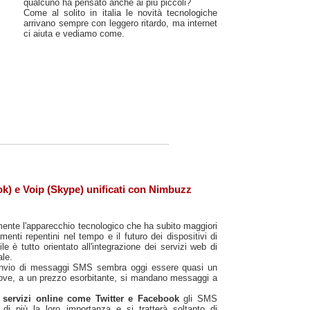
qualcuno ha pensato anche ai più piccoli?
Come al solito in italia le novità tecnologiche
arrivano sempre con leggero ritardo, ma internet
ci aiuta e vediamo come.
k) e Voip (Skype) unificati con Nimbuzz
amente l'apparecchio tecnologico che ha subito maggiori
enti repentini nel tempo e il futuro dei dispositivi di
 è tutto orientato all'integrazione dei servizi web di
le.
invio di messaggi SMS sembra oggi essere quasi un
ove, a un prezzo esorbitante, si mandano messaggi a
i servizi online come Twitter e Facebook
gli SMS
di più la loro importanza e si tratterà soltanto di