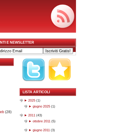
NTI E NEWSLETTER
LISTA ARTICOLI
►
2025
(
1
)
►
giugno 2025
(
1
)
web
(28)
►
2011
(
43
)
►
ottobre 2011
(
5
)
►
giugno 2011
(
3
)