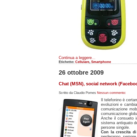
Continua a leggere...
Etichette:
Cellulare
,
Smartphone
26 ottobre 2009
Chat (MSN), social network (Faceboo
Scritto da
Claudio Pomes
Nessun commento:
Il telefonino è cert
evoluzioni e cambiam
comunicazione mobile
comunicazione globa
Anche il consueto 
sistema antiquato d
persone singole.
Con la crescita d
perderanno sempre 