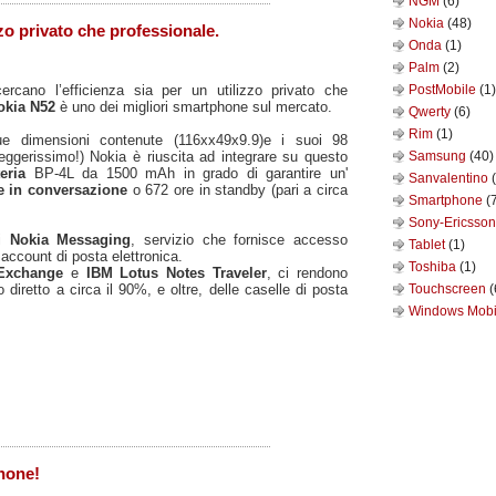
NGM
(6)
Nokia
(48)
zo privato che professionale.
Onda
(1)
Palm
(2)
rcano l’efficienza sia per un utilizzo privato che
PostMobile
(1)
okia N52
è uno dei migliori smartphone sul mercato.
Qwerty
(6)
Rim
(1)
e dimensioni contenute (116xx49x9.9)e i suoi 98
eggerissimo!) Nokia è riuscita ad integrare su questo
Samsung
(40)
teria
BP-4L da 1500 mAh in grado di garantire un'
Sanvalentino
e in conversazione
o 672 ore in standby (pari a circa
Smartphone
(
Sony-Ericsso
di
Nokia Messaging
, servizio che fornisce accesso
Tablet
(1)
i account di posta elettronica.
Toshiba
(1)
 Exchange
e
IBM Lotus Notes Traveler
, ci rendono
 diretto a circa il 90%, e oltre, delle caselle di posta
Touchscreen
(
Windows Mob
hone!