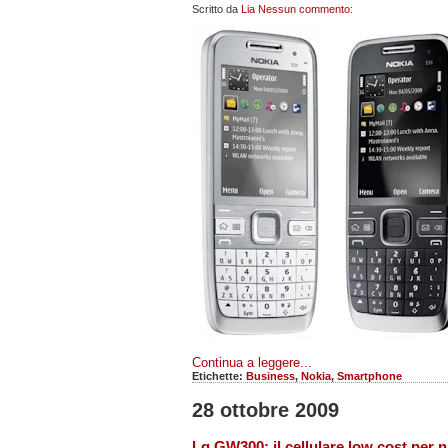
Scritto da
Lia
Nessun commento:
Continua a leggere...
Etichette:
Business
,
Nokia
,
Smartphone
28 ottobre 2009
Lg GW300: il cellulare low cost per