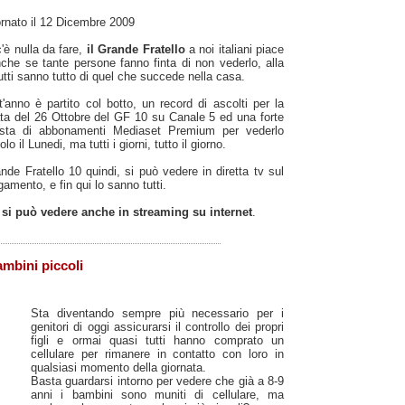
rnato il 12 Dicembre 2009
'è nulla da fare,
il Grande Fratello
a noi italiani piace
che se tante persone fanno finta di non vederlo, alla
tutti sanno tutto di quel che succede nella casa.
'anno è partito col botto, un record di ascolti per la
ta del 26 Ottobre del GF 10 su Canale 5 ed una forte
iesta di abbonamenti Mediaset Premium per vederlo
lo il Lunedi, ma tutti i giorni, tutto il giorno.
ande Fratello 10 quindi, si può vedere in diretta tv sul
amento, e fin qui lo sanno tutti.
o si può vedere anche in streaming su internet
.
ambini piccoli
Sta diventando sempre più necessario per i
genitori di oggi assicurarsi il controllo dei propri
figli e ormai quasi tutti hanno comprato un
cellulare per rimanere in contatto con loro in
qualsiasi momento della giornata.
Basta guardarsi intorno per vedere che già a 8-9
anni i bambini sono muniti di cellulare, ma