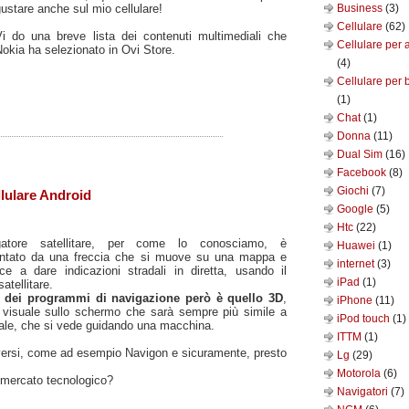
ustare anche sul mio cellulare!
Business
(3)
Cellulare
(62)
Vi do una breve lista dei contenuti multimediali che
Cellulare per 
okia ha selezionato in Ovi Store.
(4)
Cellulare per 
(1)
Chat
(1)
Donna
(11)
Dual Sim
(16)
Facebook
(8)
Giochi
(7)
lulare Android
Google
(5)
Htc
(22)
gatore satellitare, per come lo conosciamo, è
Huawei
(1)
entato da una freccia che si muove su una mappa e
internet
(3)
ce a dare indicazioni stradali in diretta, usando il
iPad
(1)
atellitare.
ro dei programmi di navigazione però è quello 3D
,
iPhone
(11)
visuale sullo schermo che sarà sempre più simile a
iPod touch
(1)
eale, che si vede guidando una macchina.
ITTM
(1)
diversi, come ad esempio Navigon e sicuramente, presto
Lg
(29)
Motorola
(6)
 mercato tecnologico?
Navigatori
(7)