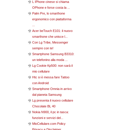
L IPhone cinese si chiama
OPhone e forse costa la ...
Palm Pre, lo smarthone
ergonomico con piattaforma
...
Acer beTouch E101: il nuovo
smarthone che unisce l...
Con Lg Tribe, Messenger
sempre con te!
Smartphone Samsung B3310:
un telefonino alla moda ...
Lg Cookie Kp500: non sarà il
mio cellulare
Htc si è messa fare Tattoo
con Android
Smartphone Omnia in arrivo
dal pianeta Samsung
Lg presenta il nuovo cellulare
Chocolate BL 40
Nokia N900, il pc in tasca:
funzioni e servizi del...
MioCellulare.com Policy
Privacy e Disclaimer