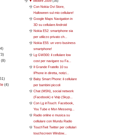
▼
ottobre 2009
(
35
)
Con Nokia Ovi Store,
Halloween sul mio cellulare!
Google Maps Navigation in
3D su cellulare Android
Nokia E52: smartphone sia
per utilizzo privato ch...
Nokia E55: un vero business
(4)
smartphone!
73)
Lg GW300: il cellulare low
n
(8)
cost per navigare su Fa...
Il Grande Fratello 10 su
IPhone in diretta, notizi...
61)
Baby Smart Phone: il cellulare
ile
(4)
per bambini piccoli
Chat (MSN), social network
(Facebook) e Voip (Skyp...
Con Lg inTouch: Facebook,
You Tube e Msn Messeng...
Radio online e musica su
cellulare con Mundu Radio
TouchTwit Twitter per cellulari
touchscreen Window...