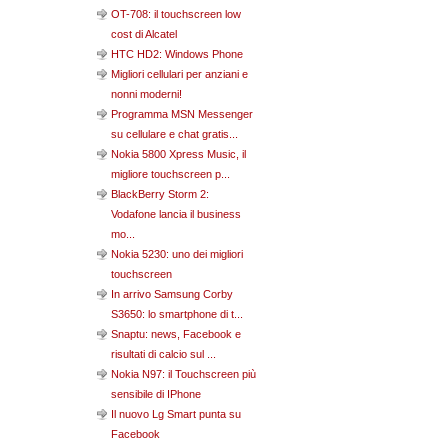
OT-708: il touchscreen low
cost di Alcatel
HTC HD2: Windows Phone
Migliori cellulari per anziani e
nonni moderni!
Programma MSN Messenger
su cellulare e chat gratis...
Nokia 5800 Xpress Music, il
migliore touchscreen p...
BlackBerry Storm 2:
Vodafone lancia il business
mo...
Nokia 5230: uno dei migliori
touchscreen
In arrivo Samsung Corby
S3650: lo smartphone di t...
Snaptu: news, Facebook e
risultati di calcio sul ...
Nokia N97: il Touchscreen più
sensibile di IPhone
Il nuovo Lg Smart punta su
Facebook