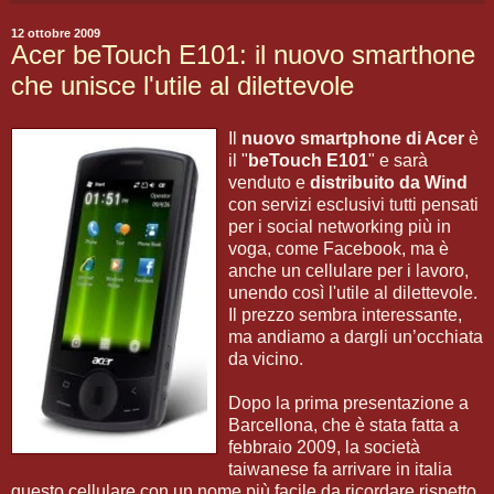
12 ottobre 2009
Acer beTouch E101: il nuovo smarthone
che unisce l'utile al dilettevole
Il
nuovo smartphone di Acer
è
il "
beTouch E101
" e sarà
venduto e
distribuito da Wind
con servizi esclusivi tutti pensati
per i social networking più in
voga, come Facebook, ma è
anche un cellulare per i lavoro,
unendo così l'utile al dilettevole.
Il prezzo sembra interessante,
ma andiamo a dargli un’occhiata
da vicino.
Dopo la prima presentazione a
Barcellona, che è stata fatta a
febbraio 2009, la società
taiwanese fa arrivare in italia
questo cellulare con un nome più facile da ricordare rispetto