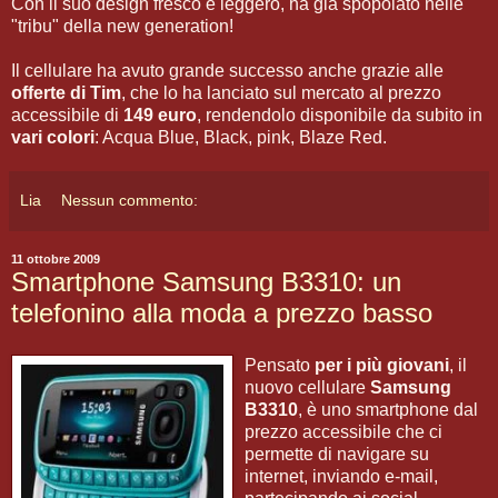
Con il suo design fresco e leggero, ha gia spopolato nelle
"tribu" della new generation!
Il cellulare ha avuto grande successo anche grazie alle
offerte di Tim
, che lo ha lanciato sul mercato al prezzo
accessibile di
149 euro
, rendendolo disponibile da subito in
vari colori
: Acqua Blue, Black, pink, Blaze Red.
Lia
Nessun commento:
11 ottobre 2009
Smartphone Samsung B3310: un
telefonino alla moda a prezzo basso
Pensato
per i più giovani
, il
nuovo cellulare
Samsung
B3310
, è uno smartphone dal
prezzo accessibile che ci
permette di navigare su
internet, inviando e-mail,