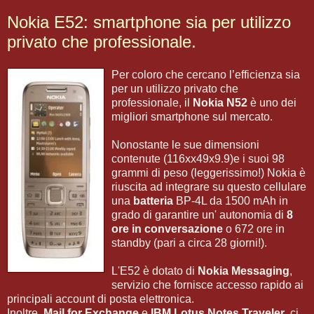
Nokia E52: smartphone sia per utilizzo
privato che professionale.
Per coloro che cercano l’efficienza sia
per un utilizzo privato che
professionale, il
Nokia N52
è uno dei
migliori smartphone sul mercato.
Nonostante le sue dimensioni
contenute (116xx49x9.9)e i suoi 98
grammi di peso (leggerissimo!) Nokia è
riuscita ad integrare su questo cellulare
una
batteria
BP-4L da 1500 mAh in
grado di garantire un' autonomia di
8
ore in conversazione
o 672 ore in
standby (pari a circa 28 giorni!).
L'E52 è dotato di
Nokia Messaging
,
servizio che fornisce accesso rapido ai
principali account di posta elettronica.
Inoltre,
Mail for Exchange
e
IBM Lotus Notes Traveler
, ci