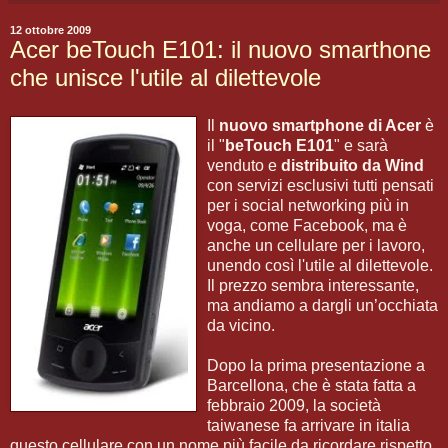
12 ottobre 2009
Acer beTouch E101: il nuovo smarthone
che unisce l'utile al dilettevole
Il
nuovo smartphone di Acer
è
il "
beTouch E101
" e sarà
venduto e
distribuito da Wind
con servizi esclusivi tutti pensati
per i social networking più in
voga, come Facebook, ma è
anche un cellulare per i lavoro,
unendo così l'utile al dilettevole.
Il prezzo sembra interessante,
ma andiamo a dargli un’occhiata
da vicino.
Dopo la prima presentazione a
Barcellona, che è stata fatta a
febbraio 2009, la società
taiwanese fa arrivare in italia
questo cellulare con un nome più facile da ricordare rispetto