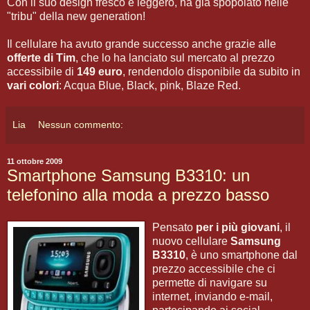
Con il suo design fresco e leggero, ha gia spopolato nelle
"tribu" della new generation!
Il cellulare ha avuto grande successo anche grazie alle
offerte di Tim
, che lo ha lanciato sul mercato al prezzo
accessibile di
149 euro
, rendendolo disponibile da subito in
vari colori
: Acqua Blue, Black, pink, Blaze Red.
Lia
Nessun commento:
11 ottobre 2009
Smartphone Samsung B3310: un
telefonino alla moda a prezzo basso
Pensato
per i più giovani
, il
nuovo cellulare
Samsung
B3310
, è uno smartphone dal
prezzo accessibile che ci
permette di navigare su
internet, inviando e-mail,