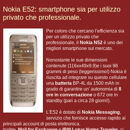
Nokia E52: smartphone sia per utilizzo
privato che professionale.
Per coloro che cercano l’efficienza sia
per un utilizzo privato che
professionale, il
Nokia N52
è uno dei
migliori smartphone sul mercato.
Nonostante le sue dimensioni
contenute (116xx49x9.9)e i suoi 98
grammi di peso (leggerissimo!) Nokia è
riuscita ad integrare su questo cellulare
una
batteria
BP-4L da 1500 mAh in
grado di garantire un' autonomia di
8
ore in conversazione
o 672 ore in
standby (pari a circa 28 giorni!).
L'E52 è dotato di
Nokia Messaging
,
servizio che fornisce accesso rapido ai
principali account di posta elettronica.
Inoltre,
Mail for Exchange
e
IBM Lotus Notes Traveler
, ci