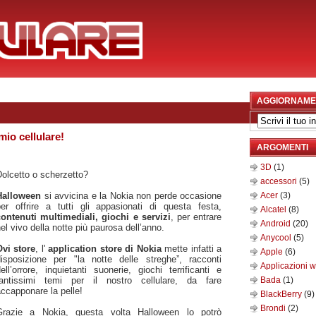
AGGIORNAME
io cellulare!
ARGOMENTI
3D
(1)
olcetto o scherzetto?
accessori
(5)
Halloween
si avvicina e la Nokia non perde occasione
Acer
(3)
per offrire a tutti gli appasionati di questa festa,
Alcatel
(8)
contenuti multimediali, giochi e servizi
, per entrare
Android
(20)
el vivo della notte più paurosa dell’anno.
Anycool
(5)
Ovi store
, l'
application store di Nokia
mette infatti a
Apple
(6)
disposizione per "la notte delle streghe”, racconti
Applicazioni 
ell’orrore, inquietanti suonerie, giochi terrificanti e
tantissimi temi per il nostro cellulare, da fare
Bada
(1)
ccapponare la pelle!
BlackBerry
(9)
Brondi
(2)
Grazie a Nokia, questa volta Halloween lo potrò