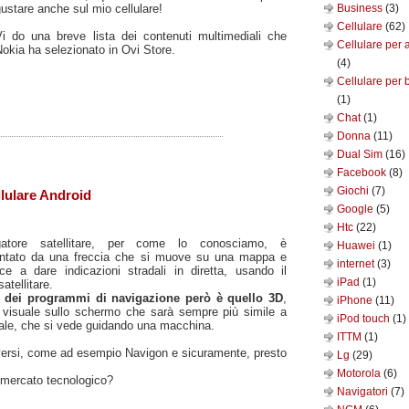
ustare anche sul mio cellulare!
Business
(3)
Cellulare
(62)
Vi do una breve lista dei contenuti multimediali che
Cellulare per 
okia ha selezionato in Ovi Store.
(4)
Cellulare per 
(1)
Chat
(1)
Donna
(11)
Dual Sim
(16)
Facebook
(8)
Giochi
(7)
lulare Android
Google
(5)
Htc
(22)
gatore satellitare, per come lo conosciamo, è
Huawei
(1)
entato da una freccia che si muove su una mappa e
internet
(3)
ce a dare indicazioni stradali in diretta, usando il
iPad
(1)
atellitare.
ro dei programmi di navigazione però è quello 3D
,
iPhone
(11)
visuale sullo schermo che sarà sempre più simile a
iPod touch
(1)
eale, che si vede guidando una macchina.
ITTM
(1)
diversi, come ad esempio Navigon e sicuramente, presto
Lg
(29)
Motorola
(6)
 mercato tecnologico?
Navigatori
(7)