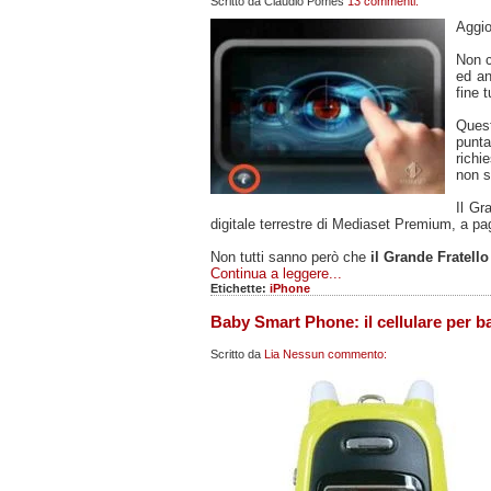
Scritto da
Claudio Pomes
13 commenti:
Aggio
Non c
ed an
fine 
Quest
punta
rich
non so
Il Gr
digitale terrestre di Mediaset Premium, a pag
Non tutti sanno però che
il Grande Fratell
Continua a leggere...
Etichette:
iPhone
Baby Smart Phone: il cellulare per b
Scritto da
Lia
Nessun commento: