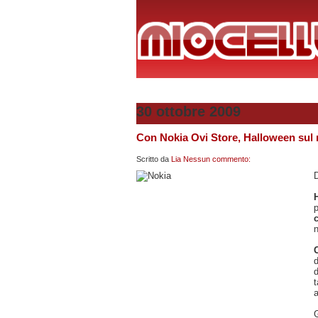
30 ottobre 2009
Con Nokia Ovi Store, Halloween sul m
Scritto da
Lia
Nessun commento:
D
n
d
a