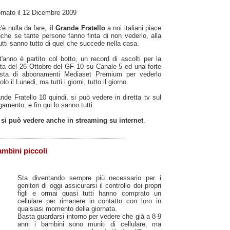
rnato il 12 Dicembre 2009
'è nulla da fare,
il Grande Fratello
a noi italiani piace
che se tante persone fanno finta di non vederlo, alla
tutti sanno tutto di quel che succede nella casa.
'anno è partito col botto, un record di ascolti per la
ta del 26 Ottobre del GF 10 su Canale 5 ed una forte
iesta di abbonamenti Mediaset Premium per vederlo
lo il Lunedi, ma tutti i giorni, tutto il giorno.
ande Fratello 10 quindi, si può vedere in diretta tv sul
amento, e fin qui lo sanno tutti.
o si può vedere anche in streaming su internet
.
ambini piccoli
Sta diventando sempre più necessario per i
genitori di oggi assicurarsi il controllo dei propri
figli e ormai quasi tutti hanno comprato un
cellulare per rimanere in contatto con loro in
qualsiasi momento della giornata.
Basta guardarsi intorno per vedere che già a 8-9
anni i bambini sono muniti di cellulare, ma