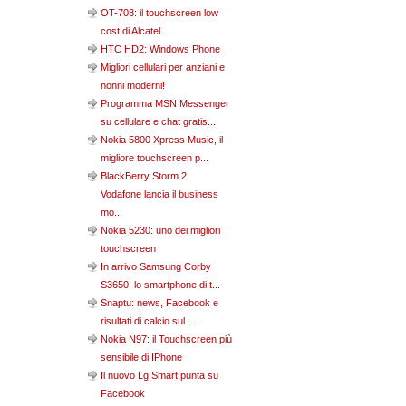
OT-708: il touchscreen low
cost di Alcatel
HTC HD2: Windows Phone
Migliori cellulari per anziani e
nonni moderni!
Programma MSN Messenger
su cellulare e chat gratis...
Nokia 5800 Xpress Music, il
migliore touchscreen p...
BlackBerry Storm 2:
Vodafone lancia il business
mo...
Nokia 5230: uno dei migliori
touchscreen
In arrivo Samsung Corby
S3650: lo smartphone di t...
Snaptu: news, Facebook e
risultati di calcio sul ...
Nokia N97: il Touchscreen più
sensibile di IPhone
Il nuovo Lg Smart punta su
Facebook