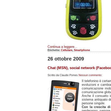
Continua a leggere...
Etichette:
Cellulare
,
Smartphone
26 ottobre 2009
Chat (MSN), social network (Faceboo
Scritto da
Claudio Pomes
Nessun commento:
Il telefonino è cert
evoluzioni e cambiam
comunicazione mobile
comunicazione globa
Anche il consueto 
sistema antiquato d
persone singole.
Con la crescita d
perderanno sempre 