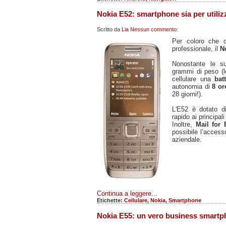
Nokia E52: smartphone sia per utiliz
Scritto da
Lia
Nessun commento:
Per coloro che ce
professionale, il
N
Nonostante le su
grammi di peso (l
cellulare una
bat
autonomia di
8 or
28 giorni!).
L'E52 è dotato 
rapido ai principal
Inoltre,
Mail for
possibile l’accesso
aziendale.
Continua a leggere...
Etichette:
Cellulare
,
Nokia
,
Smartphone
Nokia E55: un vero business smartp