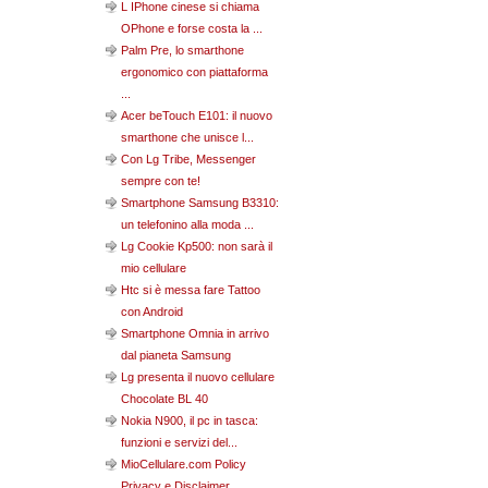
L IPhone cinese si chiama
OPhone e forse costa la ...
Palm Pre, lo smarthone
ergonomico con piattaforma
...
Acer beTouch E101: il nuovo
smarthone che unisce l...
Con Lg Tribe, Messenger
sempre con te!
Smartphone Samsung B3310:
un telefonino alla moda ...
Lg Cookie Kp500: non sarà il
mio cellulare
Htc si è messa fare Tattoo
con Android
Smartphone Omnia in arrivo
dal pianeta Samsung
Lg presenta il nuovo cellulare
Chocolate BL 40
Nokia N900, il pc in tasca:
funzioni e servizi del...
MioCellulare.com Policy
Privacy e Disclaimer