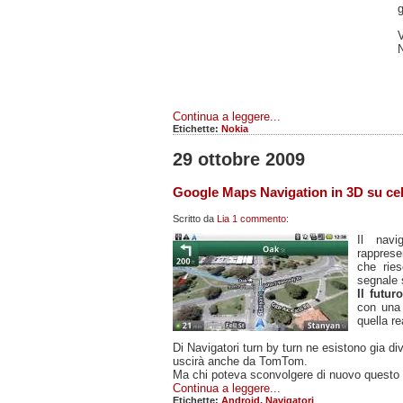
g
N
Continua a leggere...
Etichette:
Nokia
29 ottobre 2009
Google Maps Navigation in 3D su cel
Scritto da
Lia
1 commento:
Il navi
rappres
che ries
segnale s
Il futu
con una 
quella r
Di Navigatori turn by turn ne esistono gia 
uscirà anche da TomTom.
Ma chi poteva sconvolgere di nuovo questo
Continua a leggere...
Etichette:
Android
,
Navigatori