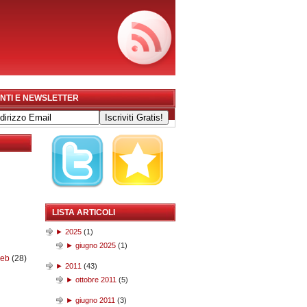
NTI E NEWSLETTER
LISTA ARTICOLI
►
2025
(
1
)
►
giugno 2025
(
1
)
web
(28)
►
2011
(
43
)
►
ottobre 2011
(
5
)
►
giugno 2011
(
3
)