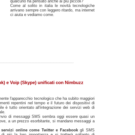
qualcuno ha pensato anche ai più piccoli?
Come al solito in italia le novità tecnologiche
arrivano sempre con leggero ritardo, ma internet
ci aiuta e vediamo come.
k) e Voip (Skype) unificati con Nimbuzz
amente l'apparecchio tecnologico che ha subito maggiori
enti repentini nel tempo e il futuro dei dispositivi di
 è tutto orientato all'integrazione dei servizi web di
le.
invio di messaggi SMS sembra oggi essere quasi un
ove, a un prezzo esorbitante, si mandano messaggi a
i servizi online come Twitter e Facebook
gli SMS
di più la loro importanza e si tratterà soltanto di