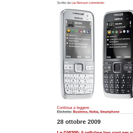
Scritto da
Lia
Nessun commento:
Continua a leggere...
Etichette:
Business
,
Nokia
,
Smartphone
28 ottobre 2009
Lg GW300: il cellulare low cost per