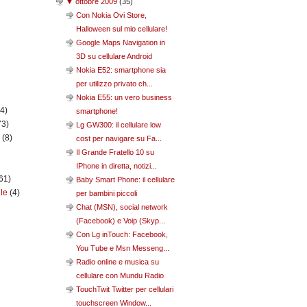
▼
ottobre 2009
(
35
)
Con Nokia Ovi Store,
Halloween sul mio cellulare!
Google Maps Navigation in
3D su cellulare Android
Nokia E52: smartphone sia
per utilizzo privato ch...
Nokia E55: un vero business
(4)
smartphone!
73)
Lg GW300: il cellulare low
n
(8)
cost per navigare su Fa...
Il Grande Fratello 10 su
IPhone in diretta, notizi...
61)
Baby Smart Phone: il cellulare
ile
(4)
per bambini piccoli
Chat (MSN), social network
(Facebook) e Voip (Skyp...
Con Lg inTouch: Facebook,
You Tube e Msn Messeng...
Radio online e musica su
cellulare con Mundu Radio
TouchTwit Twitter per cellulari
touchscreen Window...