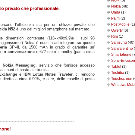
NGM
(6)
Nokia
(48)
zo privato che professionale.
Onda
(1)
Palm
(2)
rcano l’efficienza sia per un utilizzo privato che
PostMobile
(1)
okia N52
è uno dei migliori smartphone sul mercato.
Qwerty
(6)
Rim
(1)
e dimensioni contenute (116xx49x9.9)e i suoi 98
eggerissimo!) Nokia è riuscita ad integrare su questo
Samsung
(40)
teria
BP-4L da 1500 mAh in grado di garantire un'
Sanvalentino
e in conversazione
o 672 ore in standby (pari a circa
Smartphone
(
Sony-Ericsso
di
Nokia Messaging
, servizio che fornisce accesso
Tablet
(1)
i account di posta elettronica.
Toshiba
(1)
 Exchange
e
IBM Lotus Notes Traveler
, ci rendono
 diretto a circa il 90%, e oltre, delle caselle di posta
Touchscreen
(
Windows Mob
hone!