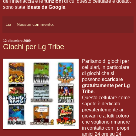
dell'interfaccia e le
funzioni
di cui questo cellulare è dotato,
sono state
ideate da Google
.
Lia
Nessun commento:
12 dicembre 2009
Giochi per Lg Tribe
Parliamo di giochi per
cellulari, in particolare
di giochi che si
possono
scaricare
gratuitamente per Lg
Tribe.
Questo cellulare come
sapete è dedicato
prevalentemente ai
giovani e a tutti coloro
che vogliono rimanere
in contatto con i propri
amici 24 ore su 24,