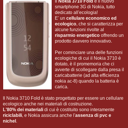
Il
Nokia 3710 Fold
è il nuovo
smartphone 3G di Nokia, tutto
dedicato all'ecologia!
E' un
cellulare economico ed
ecologico
, che si caratterizza per
alcune funzioni rivolte al
risparmio energetico
offrendo un
prodotto davvero innovativo.
Per cominciare una delle funzioni
ecologiche di cui il Nokia 3710 è
dotato, è il promemoria che ci
avverte di scollegare dalla presa il
caricabatterie (ad alta efficienza
nokia ac-8) quando la batteria è
carica.
Il Nokia 3710 Fold è stato progettato per essere un cellulare
ecologico anche nei materiali di costruzione.
L'80% dei
materiali
di cui è costituito sono interamente
riciclabili
, e Nokia assicura anche l'
assenza di pvc e
nichel
.