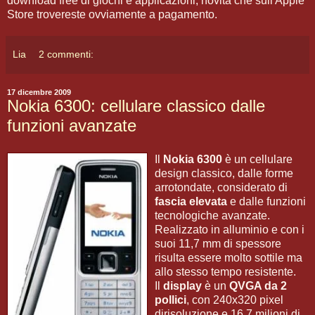
download free di giochi e applicazioni, novità che sull'Apple
Store trovereste ovviamente a pagamento.
Lia
2 commenti:
17 dicembre 2009
Nokia 6300: cellulare classico dalle
funzioni avanzate
Il
Nokia 6300
è un cellulare
design classico, dalle forme
arrotondate, considerato di
fascia elevata
e dalle funzioni
tecnologiche avanzate.
Realizzato in alluminio e con i
suoi 11,7 mm di spessore
risulta essere molto sottile ma
allo stesso tempo resistente.
Il
display
è un
QVGA da 2
pollici
, con 240x320 pixel
dirisoluzione e 16,7 milioni di