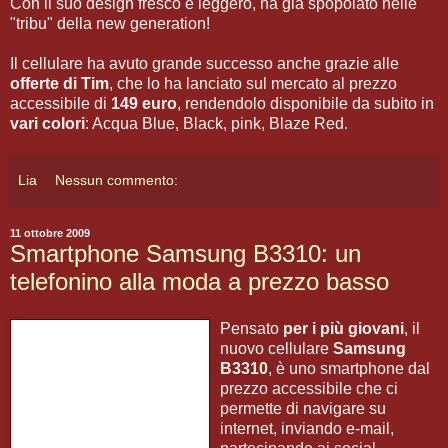
Con il suo design fresco e leggero, ha gia spopolato nelle
"tribu" della new generation!
Il cellulare ha avuto grande successo anche grazie alle
offerte di Tim
, che lo ha lanciato sul mercato al prezzo
accessibile di
149 euro
, rendendolo disponibile da subito in
vari colori
: Acqua Blue, Black, pink, Blaze Red.
Lia
Nessun commento:
11 ottobre 2009
Smartphone Samsung B3310: un
telefonino alla moda a prezzo basso
Pensato
per i più giovani
, il
nuovo cellulare
Samsung
B3310
, è uno smartphone dal
prezzo accessibile che ci
permette di navigare su
internet, inviando e-mail,