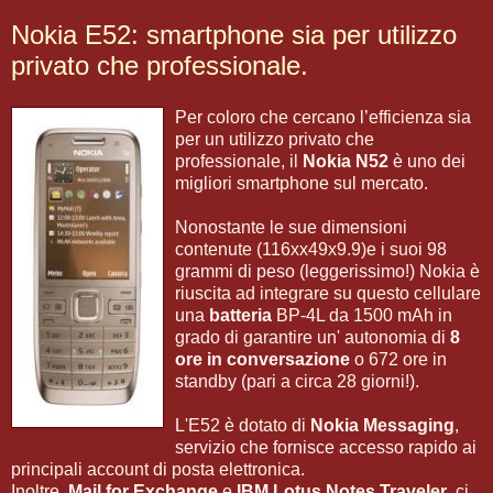
Nokia E52: smartphone sia per utilizzo
privato che professionale.
Per coloro che cercano l’efficienza sia
per un utilizzo privato che
professionale, il
Nokia N52
è uno dei
migliori smartphone sul mercato.
Nonostante le sue dimensioni
contenute (116xx49x9.9)e i suoi 98
grammi di peso (leggerissimo!) Nokia è
riuscita ad integrare su questo cellulare
una
batteria
BP-4L da 1500 mAh in
grado di garantire un' autonomia di
8
ore in conversazione
o 672 ore in
standby (pari a circa 28 giorni!).
L'E52 è dotato di
Nokia Messaging
,
servizio che fornisce accesso rapido ai
principali account di posta elettronica.
Inoltre,
Mail for Exchange
e
IBM Lotus Notes Traveler
, ci