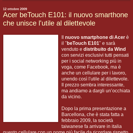
12 ottobre 2009
Acer beTouch E101: il nuovo smarthone
che unisce l'utile al dilettevole
Il
nuovo smartphone di Acer
è
il "
beTouch E101
" e sarà
venduto e
distribuito da Wind
con servizi esclusivi tutti pensati
per i social networking più in
voga, come Facebook, ma è
anche un cellulare per i lavoro,
unendo così l'utile al dilettevole.
Il prezzo sembra interessante,
ma andiamo a dargli un’occhiata
da vicino.
Dopo la prima presentazione a
Barcellona, che è stata fatta a
febbraio 2009, la società
taiwanese fa arrivare in italia
questo cellulare con un nome più facile da ricordare rispetto