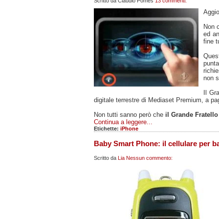
Scritto da
Claudio Pomes
13 commenti:
Aggio
Non c
ed an
fine 
Quest
punta
rich
non so
Il Gr
digitale terrestre di Mediaset Premium, a pag
Non tutti sanno però che
il Grande Fratell
Continua a leggere...
Etichette:
iPhone
Baby Smart Phone: il cellulare per b
Scritto da
Lia
Nessun commento: