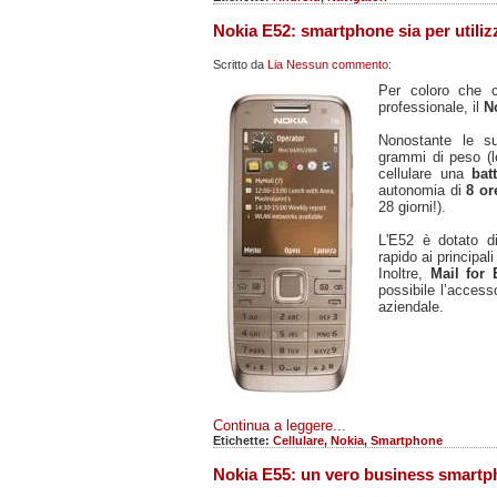
Nokia E52: smartphone sia per utiliz
Scritto da
Lia
Nessun commento:
Per coloro che ce
professionale, il
N
Nonostante le su
grammi di peso (l
cellulare una
bat
autonomia di
8 or
28 giorni!).
L'E52 è dotato 
rapido ai principal
Inoltre,
Mail for
possibile l’accesso
aziendale.
Continua a leggere...
Etichette:
Cellulare
,
Nokia
,
Smartphone
Nokia E55: un vero business smartp