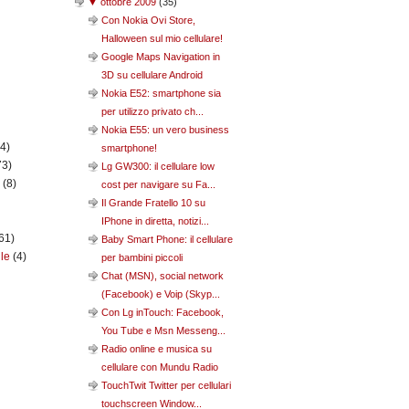
▼
ottobre 2009
(
35
)
Con Nokia Ovi Store,
Halloween sul mio cellulare!
Google Maps Navigation in
3D su cellulare Android
Nokia E52: smartphone sia
per utilizzo privato ch...
Nokia E55: un vero business
(4)
smartphone!
73)
Lg GW300: il cellulare low
n
(8)
cost per navigare su Fa...
Il Grande Fratello 10 su
IPhone in diretta, notizi...
61)
Baby Smart Phone: il cellulare
ile
(4)
per bambini piccoli
Chat (MSN), social network
(Facebook) e Voip (Skyp...
Con Lg inTouch: Facebook,
You Tube e Msn Messeng...
Radio online e musica su
cellulare con Mundu Radio
TouchTwit Twitter per cellulari
touchscreen Window...