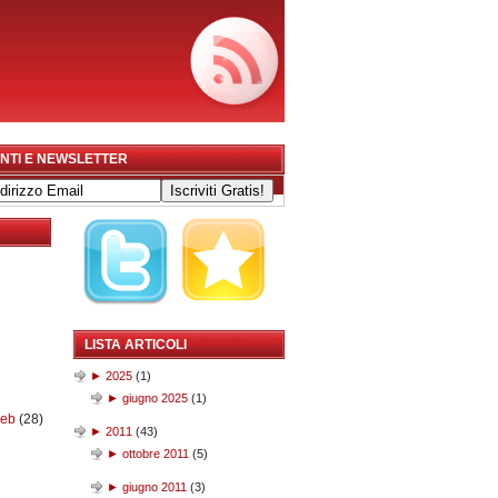
NTI E NEWSLETTER
LISTA ARTICOLI
►
2025
(
1
)
►
giugno 2025
(
1
)
web
(28)
►
2011
(
43
)
►
ottobre 2011
(
5
)
►
giugno 2011
(
3
)