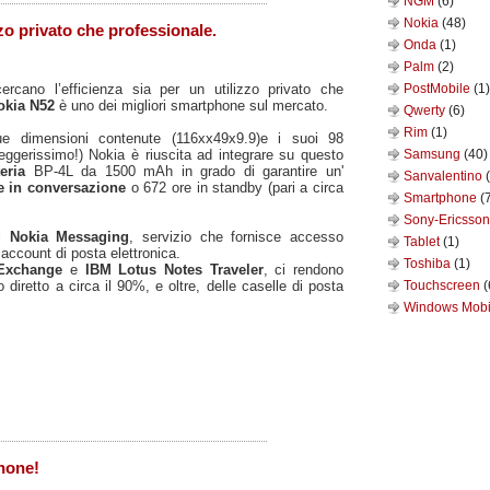
NGM
(6)
Nokia
(48)
zo privato che professionale.
Onda
(1)
Palm
(2)
rcano l’efficienza sia per un utilizzo privato che
PostMobile
(1)
okia N52
è uno dei migliori smartphone sul mercato.
Qwerty
(6)
Rim
(1)
e dimensioni contenute (116xx49x9.9)e i suoi 98
eggerissimo!) Nokia è riuscita ad integrare su questo
Samsung
(40)
teria
BP-4L da 1500 mAh in grado di garantire un'
Sanvalentino
e in conversazione
o 672 ore in standby (pari a circa
Smartphone
(
Sony-Ericsso
di
Nokia Messaging
, servizio che fornisce accesso
Tablet
(1)
i account di posta elettronica.
Toshiba
(1)
 Exchange
e
IBM Lotus Notes Traveler
, ci rendono
 diretto a circa il 90%, e oltre, delle caselle di posta
Touchscreen
(
Windows Mob
hone!