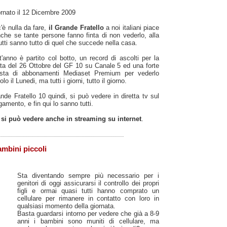
rnato il 12 Dicembre 2009
'è nulla da fare,
il Grande Fratello
a noi italiani piace
che se tante persone fanno finta di non vederlo, alla
tutti sanno tutto di quel che succede nella casa.
'anno è partito col botto, un record di ascolti per la
ta del 26 Ottobre del GF 10 su Canale 5 ed una forte
iesta di abbonamenti Mediaset Premium per vederlo
lo il Lunedi, ma tutti i giorni, tutto il giorno.
ande Fratello 10 quindi, si può vedere in diretta tv sul
amento, e fin qui lo sanno tutti.
o si può vedere anche in streaming su internet
.
ambini piccoli
Sta diventando sempre più necessario per i
genitori di oggi assicurarsi il controllo dei propri
figli e ormai quasi tutti hanno comprato un
cellulare per rimanere in contatto con loro in
qualsiasi momento della giornata.
Basta guardarsi intorno per vedere che già a 8-9
anni i bambini sono muniti di cellulare, ma