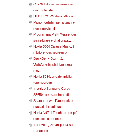
OT-708: il touchscreen low
cost di Alcatel
HTC HD2: Windows Phone
Migliori cellulari per anziani e
nonni moderni!
Programma MSN Messenger
su cellulare e chat gratis...
Nokia 5800 Xpress Music, il
migliore touchscreen p...
BlackBerry Storm 2:
Vodafone lancia il business
mo...
Nokia 5230: uno dei migliori
touchscreen
In arrivo Samsung Corby
S3650: lo smartphone di t...
Snaptu: news, Facebook e
risultati di calcio sul ...
Nokia N97: il Touchscreen più
sensibile di IPhone
Il nuovo Lg Smart punta su
Facebook