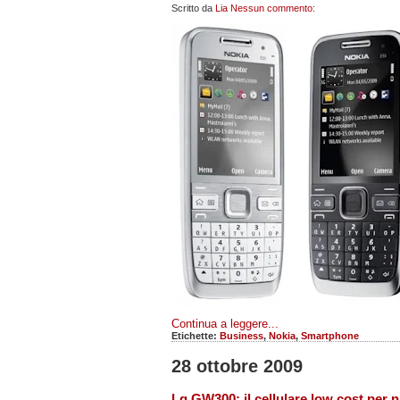
Scritto da
Lia
Nessun commento:
Continua a leggere...
Etichette:
Business
,
Nokia
,
Smartphone
28 ottobre 2009
Lg GW300: il cellulare low cost per