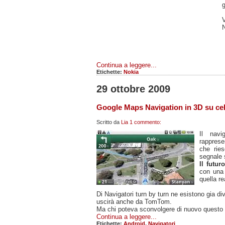
g
N
Continua a leggere...
Etichette:
Nokia
29 ottobre 2009
Google Maps Navigation in 3D su cel
Scritto da
Lia
1 commento:
Il navi
rappres
che ries
segnale s
Il futu
con una 
quella r
Di Navigatori turn by turn ne esistono gia 
uscirà anche da TomTom.
Ma chi poteva sconvolgere di nuovo questo
Continua a leggere...
Etichette:
Android
,
Navigatori