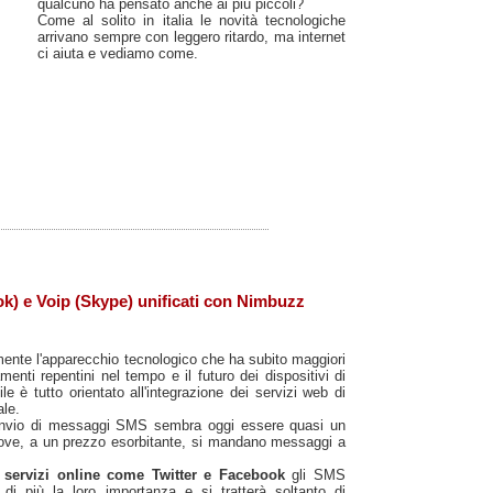
qualcuno ha pensato anche ai più piccoli?
Come al solito in italia le novità tecnologiche
arrivano sempre con leggero ritardo, ma internet
ci aiuta e vediamo come.
k) e Voip (Skype) unificati con Nimbuzz
amente l'apparecchio tecnologico che ha subito maggiori
enti repentini nel tempo e il futuro dei dispositivi di
 è tutto orientato all'integrazione dei servizi web di
le.
invio di messaggi SMS sembra oggi essere quasi un
ove, a un prezzo esorbitante, si mandano messaggi a
i servizi online come Twitter e Facebook
gli SMS
di più la loro importanza e si tratterà soltanto di