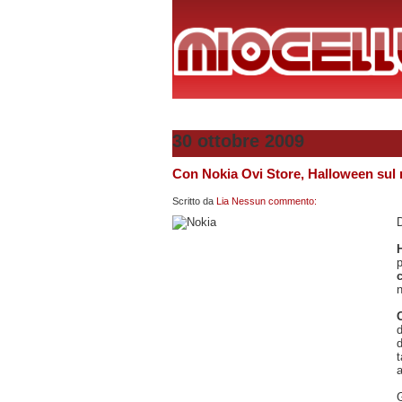
30 ottobre 2009
Con Nokia Ovi Store, Halloween sul m
Scritto da
Lia
Nessun commento:
D
n
d
a