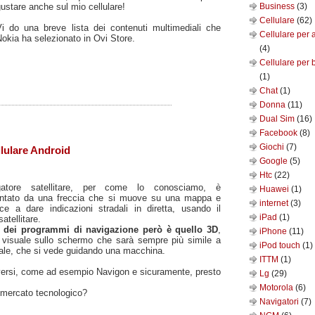
ustare anche sul mio cellulare!
Business
(3)
Cellulare
(62)
Vi do una breve lista dei contenuti multimediali che
Cellulare per 
okia ha selezionato in Ovi Store.
(4)
Cellulare per 
(1)
Chat
(1)
Donna
(11)
Dual Sim
(16)
Facebook
(8)
Giochi
(7)
lulare Android
Google
(5)
Htc
(22)
gatore satellitare, per come lo conosciamo, è
Huawei
(1)
entato da una freccia che si muove su una mappa e
internet
(3)
ce a dare indicazioni stradali in diretta, usando il
iPad
(1)
atellitare.
ro dei programmi di navigazione però è quello 3D
,
iPhone
(11)
visuale sullo schermo che sarà sempre più simile a
iPod touch
(1)
eale, che si vede guidando una macchina.
ITTM
(1)
diversi, come ad esempio Navigon e sicuramente, presto
Lg
(29)
Motorola
(6)
 mercato tecnologico?
Navigatori
(7)