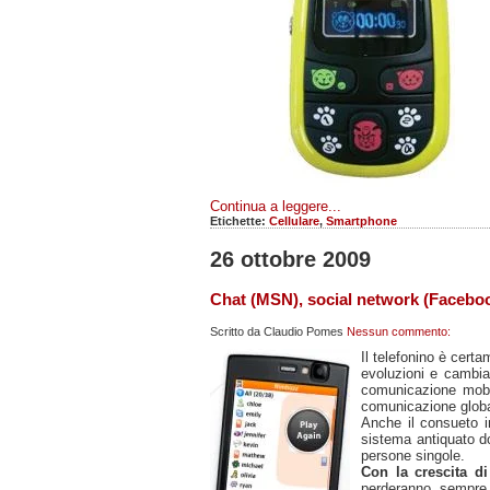
Continua a leggere...
Etichette:
Cellulare
,
Smartphone
26 ottobre 2009
Chat (MSN), social network (Faceboo
Scritto da
Claudio Pomes
Nessun commento:
Il telefonino è cert
evoluzioni e cambiam
comunicazione mobile
comunicazione globa
Anche il consueto 
sistema antiquato d
persone singole.
Con la crescita d
perderanno sempre 