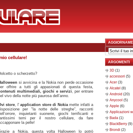
AGGIORNAME
io cellulare!
ARGOMENTI
3D
(1)
olcetto o scherzetto?
accessori
(5)
Halloween
si avvicina e la Nokia non perde occasione
Acer
(3)
per offrire a tutti gli appasionati di questa festa,
Alcatel
(8)
contenuti multimediali, giochi e servizi
, per entrare
Android
(20)
el vivo della notte più paurosa dell’anno.
Anycool
(5)
Ovi store
, l'
application store di Nokia
mette infatti a
Apple
(6)
disposizione per "la notte delle streghe”, racconti
Applicazioni 
ell’orrore, inquietanti suonerie, giochi terrificanti e
tantissimi temi per il nostro cellulare, da fare
Bada
(1)
ccapponare la pelle!
BlackBerry
(9)
Brondi
(2)
Grazie a Nokia, questa volta Halloween lo potrò