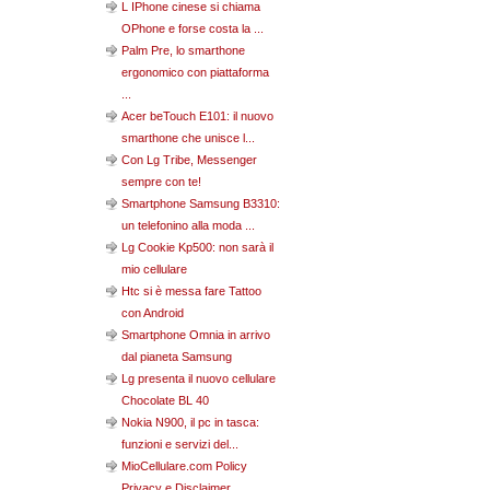
L IPhone cinese si chiama
OPhone e forse costa la ...
Palm Pre, lo smarthone
ergonomico con piattaforma
...
Acer beTouch E101: il nuovo
smarthone che unisce l...
Con Lg Tribe, Messenger
sempre con te!
Smartphone Samsung B3310:
un telefonino alla moda ...
Lg Cookie Kp500: non sarà il
mio cellulare
Htc si è messa fare Tattoo
con Android
Smartphone Omnia in arrivo
dal pianeta Samsung
Lg presenta il nuovo cellulare
Chocolate BL 40
Nokia N900, il pc in tasca:
funzioni e servizi del...
MioCellulare.com Policy
Privacy e Disclaimer