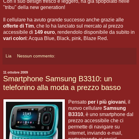
Con il suo design fresco e leggero, ha gia spopolato nelle
"tribu" della new generation!
Il cellulare ha avuto grande successo anche grazie alle
offerte di Tim
, che lo ha lanciato sul mercato al prezzo
accessibile di
149 euro
, rendendolo disponibile da subito in
vari colori
: Acqua Blue, Black, pink, Blaze Red.
Lia
Nessun commento:
11 ottobre 2009
Smartphone Samsung B3310: un
telefonino alla moda a prezzo basso
Pensato
per i più giovani
, il
nuovo cellulare
Samsung
B3310
, è uno smartphone dal
prezzo accessibile che ci
permette di navigare su
internet, inviando e-mail,