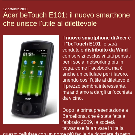
12 ottobre 2009
Acer beTouch E101: il nuovo smarthone
che unisce l'utile al dilettevole
Il
nuovo smartphone di Acer
è
il "
beTouch E101
" e sarà
venduto e
distribuito da Wind
con servizi esclusivi tutti pensati
per i social networking più in
voga, come Facebook, ma è
anche un cellulare per i lavoro,
unendo così l'utile al dilettevole.
Il prezzo sembra interessante,
ma andiamo a dargli un’occhiata
da vicino.
Dopo la prima presentazione a
Barcellona, che è stata fatta a
febbraio 2009, la società
taiwanese fa arrivare in italia
questo cellulare con un nome più facile da ricordare rispetto