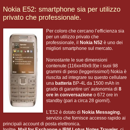
Nokia E52: smartphone sia per utilizzo
privato che professionale.
Per coloro che cercano l’efficienza sia
per un utilizzo privato che
professionale, il
Nokia N52
è uno dei
migliori smartphone sul mercato.
Nonostante le sue dimensioni
contenute (116xx49x9.9)e i suoi 98
grammi di peso (leggerissimo!) Nokia è
riuscita ad integrare su questo cellulare
una
batteria
BP-4L da 1500 mAh in
grado di garantire un' autonomia di
8
ore in conversazione
o 672 ore in
standby (pari a circa 28 giorni!).
L'E52 è dotato di
Nokia Messaging
,
servizio che fornisce accesso rapido ai
principali account di posta elettronica.
Inoltre,
Mail for Exchange
e
IBM Lotus Notes Traveler
, ci