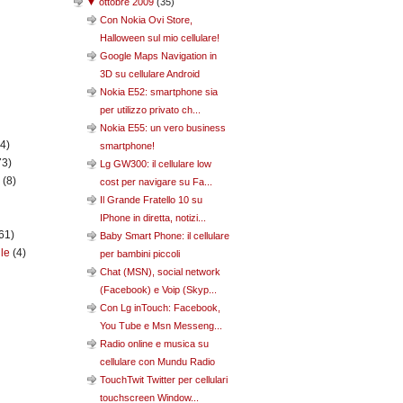
▼
ottobre 2009
(
35
)
Con Nokia Ovi Store,
Halloween sul mio cellulare!
Google Maps Navigation in
3D su cellulare Android
Nokia E52: smartphone sia
per utilizzo privato ch...
Nokia E55: un vero business
(4)
smartphone!
73)
Lg GW300: il cellulare low
n
(8)
cost per navigare su Fa...
Il Grande Fratello 10 su
IPhone in diretta, notizi...
61)
Baby Smart Phone: il cellulare
ile
(4)
per bambini piccoli
Chat (MSN), social network
(Facebook) e Voip (Skyp...
Con Lg inTouch: Facebook,
You Tube e Msn Messeng...
Radio online e musica su
cellulare con Mundu Radio
TouchTwit Twitter per cellulari
touchscreen Window...