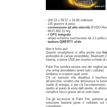
- 100.53 x 59.57 x 16.95 millimetri
- 135 grammi di peso
-
connessione ad alta velocità
(EVDO Rev
- Wi-Fi 802.11 b/g
- il
GPS integrato
- ampio schermo touchscreen da 3.1 pollici
-
tastiera QWERTY slide
Non è finita qui!
Questo smartphone ci offre anche una
fo
profondità di campo estendibile, Bluetooth
interna, e prese USB per inserire schede di
Palm Pre sembra essere uno dei migliori pa
che ormai dovrebbero avere tutti i cellulari.
Andiamo a scoprire quali sono.
C'è un sensore che disattiva il touchsc
all’orecchio; un'altro che diminuisce la lum
inutile di energia; e poi c'è l'accelerometr
ripetto al punto di vista dell’utente; in ulti
semplice tocco grazie ad un solo tasto.
Tra gli accessori di Palm Pre, potremo p
soluzione basterà porre il cellulare su
connetterlo.