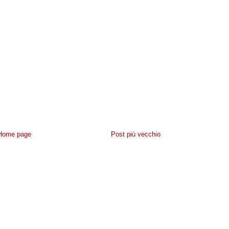
Home page
Post più vecchio
IVACY
-
CONTATTACI
- POWERED BY
NAVIGAWEB.NET
BLOGGER
·