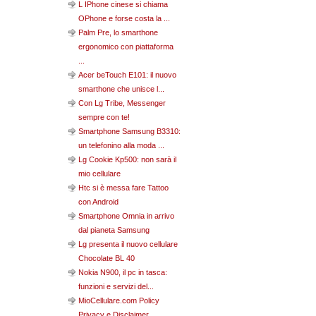
L IPhone cinese si chiama
OPhone e forse costa la ...
Palm Pre, lo smarthone
ergonomico con piattaforma
...
Acer beTouch E101: il nuovo
smarthone che unisce l...
Con Lg Tribe, Messenger
sempre con te!
Smartphone Samsung B3310:
un telefonino alla moda ...
Lg Cookie Kp500: non sarà il
mio cellulare
Htc si è messa fare Tattoo
con Android
Smartphone Omnia in arrivo
dal pianeta Samsung
Lg presenta il nuovo cellulare
Chocolate BL 40
Nokia N900, il pc in tasca:
funzioni e servizi del...
MioCellulare.com Policy
Privacy e Disclaimer