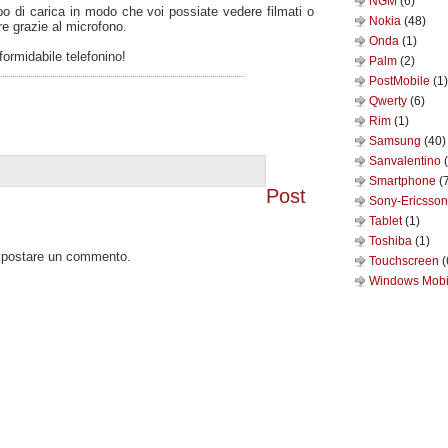
NGM
(6)
po di carica in modo che voi possiate vedere filmati o
Nokia
(48)
re grazie al microfono.
Onda
(1)
formidabile telefonino!
Palm
(2)
PostMobile
(1)
Qwerty
(6)
Rim
(1)
Samsung
(40)
Sanvalentino
Smartphone
(
Post
Sony-Ericsso
Tablet
(1)
Toshiba
(1)
o postare un commento.
Touchscreen
(
Windows Mob