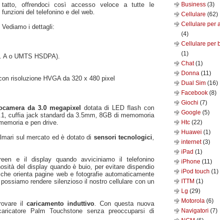
tatto, offrendoci così accesso veloce a tutte le
Business
(3)
funzioni del telefonino e del web.
Cellulare
(62)
Cellulare per 
Vediamo i dettagli:
(4)
Cellulare per 
(1)
. A o UMTS HSDPA).
Chat
(1)
Donna
(11)
,con risoluzione HVGA da 320 x 480 pixel
Dual Sim
(16)
Facebook
(8)
Giochi
(7)
tocamera da 3.0 megapixel
dotata di LED flash con
Google
(5)
 2.1, cuffia jack standard da 3.5mm, 8GB di memomoria
 memoria e pen drive.
Htc
(22)
Huawei
(1)
lmari sul mercato ed è dotato di
sensori
tecnologici
,
internet
(3)
iPad
(1)
reen e il display quando avviciniamo il telefonino
iPhone
(11)
inosità del display quando è buio, per evitare dispendio
iPod touch
(1)
o, che orienta pagine web e fotografie automaticamente
mo possiamo rendere silenzioso il nostro cellulare con un
ITTM
(1)
Lg
(29)
Motorola
(6)
rovare il
caricamento induttivo
. Con questa nuova
l caricatore Palm Touchstone senza preoccuparsi di
Navigatori
(7)