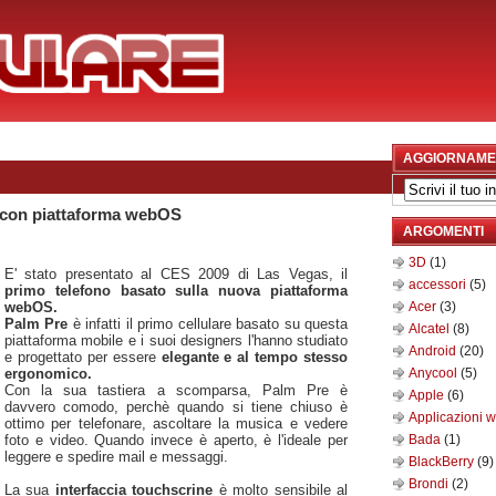
AGGIORNAME
 con piattaforma webOS
ARGOMENTI
3D
(1)
E' stato presentato al CES 2009 di Las Vegas, il
accessori
(5)
primo telefono basato sulla nuova piattaforma
webOS.
Acer
(3)
Palm Pre
è infatti il primo cellulare basato su questa
Alcatel
(8)
piattaforma mobile e i suoi designers l'hanno studiato
Android
(20)
e progettato per essere
elegante e al tempo stesso
ergonomico.
Anycool
(5)
Con la sua tastiera a scomparsa, Palm Pre è
Apple
(6)
davvero comodo, perchè quando si tiene chiuso è
Applicazioni 
ottimo per telefonare, ascoltare la musica e vedere
foto e video. Quando invece è aperto, è l'ideale per
Bada
(1)
leggere e spedire mail e messaggi.
BlackBerry
(9)
Brondi
(2)
La sua
interfaccia touchscrine
è molto sensibile al