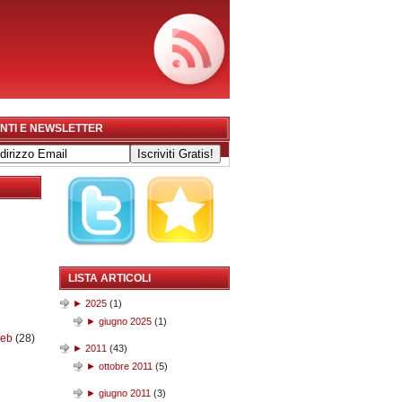
NTI E NEWSLETTER
LISTA ARTICOLI
►
2025
(
1
)
►
giugno 2025
(
1
)
web
(28)
►
2011
(
43
)
►
ottobre 2011
(
5
)
►
giugno 2011
(
3
)