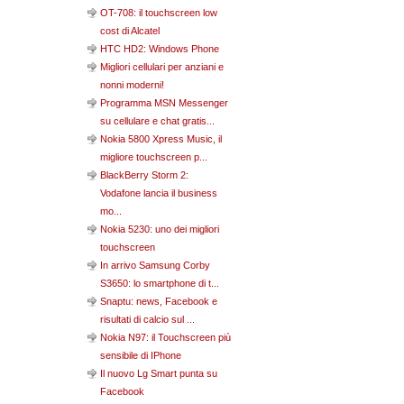
OT-708: il touchscreen low
cost di Alcatel
HTC HD2: Windows Phone
Migliori cellulari per anziani e
nonni moderni!
Programma MSN Messenger
su cellulare e chat gratis...
Nokia 5800 Xpress Music, il
migliore touchscreen p...
BlackBerry Storm 2:
Vodafone lancia il business
mo...
Nokia 5230: uno dei migliori
touchscreen
In arrivo Samsung Corby
S3650: lo smartphone di t...
Snaptu: news, Facebook e
risultati di calcio sul ...
Nokia N97: il Touchscreen più
sensibile di IPhone
Il nuovo Lg Smart punta su
Facebook