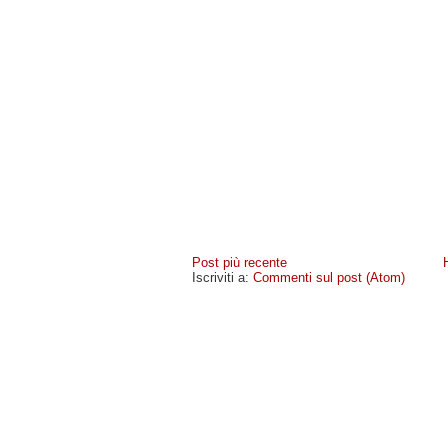
Post più recente
Iscriviti a:
Commenti sul post (Atom)
MIOCELLULARE
- COPYRIGHT © 2009 · -
POLICY PR