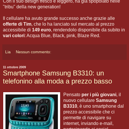
Con il suo design fresco e leggero, ha gia spopolato nelle
"tribu" della new generation!
Il cellulare ha avuto grande successo anche grazie alle
offerte di Tim
, che lo ha lanciato sul mercato al prezzo
accessibile di
149 euro
, rendendolo disponibile da subito in
vari colori
: Acqua Blue, Black, pink, Blaze Red.
Lia
Nessun commento:
11 ottobre 2009
Smartphone Samsung B3310: un
telefonino alla moda a prezzo basso
Pensato
per i più giovani
, il
nuovo cellulare
Samsung
B3310
, è uno smartphone dal
prezzo accessibile che ci
permette di navigare su
internet, inviando e-mail,