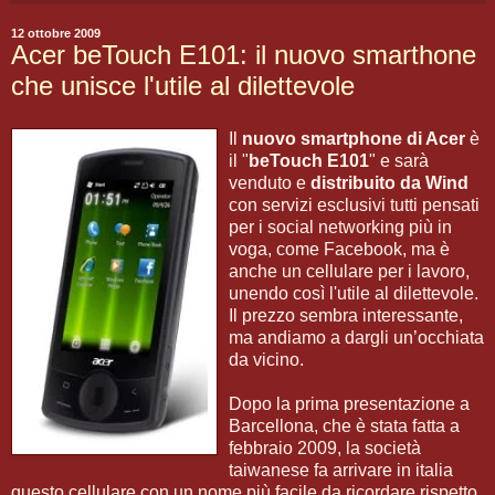
12 ottobre 2009
Acer beTouch E101: il nuovo smarthone
che unisce l'utile al dilettevole
Il
nuovo smartphone di Acer
è
il "
beTouch E101
" e sarà
venduto e
distribuito da Wind
con servizi esclusivi tutti pensati
per i social networking più in
voga, come Facebook, ma è
anche un cellulare per i lavoro,
unendo così l'utile al dilettevole.
Il prezzo sembra interessante,
ma andiamo a dargli un’occhiata
da vicino.
Dopo la prima presentazione a
Barcellona, che è stata fatta a
febbraio 2009, la società
taiwanese fa arrivare in italia
questo cellulare con un nome più facile da ricordare rispetto