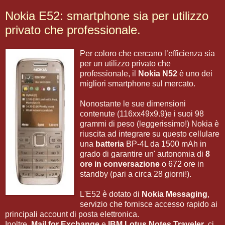
Nokia E52: smartphone sia per utilizzo
privato che professionale.
Per coloro che cercano l’efficienza sia
per un utilizzo privato che
professionale, il
Nokia N52
è uno dei
migliori smartphone sul mercato.
Nonostante le sue dimensioni
contenute (116xx49x9.9)e i suoi 98
grammi di peso (leggerissimo!) Nokia è
riuscita ad integrare su questo cellulare
una
batteria
BP-4L da 1500 mAh in
grado di garantire un' autonomia di
8
ore in conversazione
o 672 ore in
standby (pari a circa 28 giorni!).
L'E52 è dotato di
Nokia Messaging
,
servizio che fornisce accesso rapido ai
principali account di posta elettronica.
Inoltre,
Mail for Exchange
e
IBM Lotus Notes Traveler
, ci