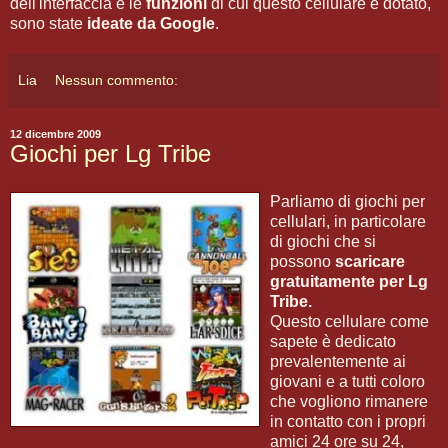
dell'interfaccia e le
funzioni
di cui questo cellulare è dotato,
sono state
ideate da Google
.
Lia
Nessun commento:
12 dicembre 2009
Giochi per Lg Tribe
Parliamo di giochi per
cellulari, in particolare
di giochi che si
possono
scaricare
gratuitamente per Lg
Tribe.
Questo cellulare come
sapete è dedicato
prevalentemente ai
giovani e a tutti coloro
che vogliono rimanere
in contatto con i propri
amici 24 ore su 24,