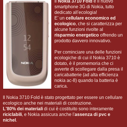
Il
Nokia 3710 Fold
è il nuovo
smartphone 3G di Nokia, tutto
dedicato all'ecologia!
E' un
cellulare economico ed
ecologico
, che si caratterizza per
alcune funzioni rivolte al
risparmio energetico
offrendo un
prodotto davvero innovativo.
Per cominciare una delle funzioni
ecologiche di cui il Nokia 3710 è
dotato, è il promemoria che ci
avverte di scollegare dalla presa il
caricabatterie (ad alta efficienza
nokia ac-8) quando la batteria è
carica.
Il Nokia 3710 Fold è stato progettato per essere un cellulare
ecologico anche nei materiali di costruzione.
L'80% dei
materiali
di cui è costituito sono interamente
riciclabili
, e Nokia assicura anche l'
assenza di pvc e
nichel
.