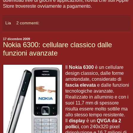
download free di giochi e applicazioni, novità che sull'Apple
Store trovereste ovviamente a pagamento.
Lia
2 commenti:
17 dicembre 2009
Nokia 6300: cellulare classico dalle
funzioni avanzate
Il
Nokia 6300
è un cellulare
design classico, dalle forme
arrotondate, considerato di
fascia elevata
e dalle funzioni
tecnologiche avanzate.
Realizzato in alluminio e con i
suoi 11,7 mm di spessore
risulta essere molto sottile ma
allo stesso tempo resistente.
Il
display
è un
QVGA da 2
pollici
, con 240x320 pixel
dirisoluzione e 16,7 milioni di