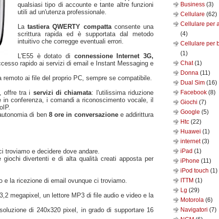
qualsiasi tipo di accounte e tante altre funzioni
Business
(3)
utili ad un'utenza professionale.
Cellulare
(62)
Cellulare per 
La
tastiera QWERTY compatta
consente una
scrittura rapida ed è supportata dal metodo
(4)
intuitivo che corregge eventuali errori.
Cellulare per 
(1)
L'E55 è dotato di
connessione Internet 3G,
cesso rapido ai servizi di email e Instant Messaging e
Chat
(1)
Donna
(11)
 remoto ai file del proprio PC, sempre se compatibile.
Dual Sim
(16)
 offre tra i
servizi di chiamata
: l'utilissima riduzione
Facebook
(8)
e in conferenza, i comandi a riconoscimento vocale, il
Giochi
(7)
oIP.
Google
(5)
'autonomia di ben
8 ore in conversazione
e addirittura
Htc
(22)
Huawei
(1)
internet
(3)
ci troviamo e decidere dove andare.
iPad
(1)
giochi divertenti e di alta qualità creati apposta per
iPhone
(11)
iPod touch
(1)
o e la ricezione di email ovunque ci troviamo.
ITTM
(1)
Lg
(29)
,2 megapixel, un lettore MP3 di file audio e video e la
Motorola
(6)
oluzione di 240x320 pixel, in grado di supportare 16
Navigatori
(7)