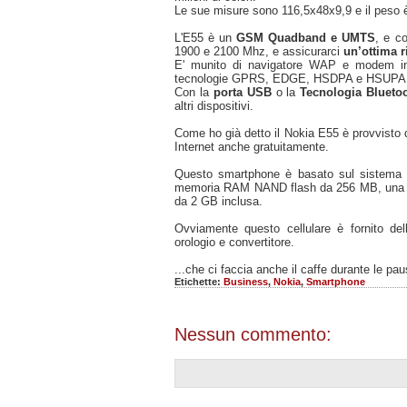
Le sue misure sono 116,5x48x9,9 e il peso 
L'E55 è un
GSM Quadband e UMTS
, e c
1900 e 2100 Mhz, e assicurarci
un’ottima r
E' munito di navigatore WAP e modem inte
tecnologie GPRS, EDGE, HSDPA e HSUPA
Con la
porta USB
o la
Tecnologia Blueto
altri dispositivi.
Come ho già detto il Nokia E55 è provvisto 
Internet anche gratuitamente.
Questo smartphone è basato sul sistema
memoria RAM NAND flash da 256 MB, una m
da 2 GB inclusa.
Ovviamente questo cellulare è fornito del
orologio e convertitore.
...che ci faccia anche il caffe durante le pa
Etichette:
Business
,
Nokia
,
Smartphone
Nessun commento: