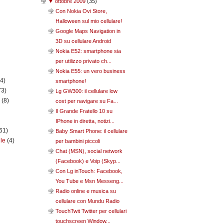
▼
ottobre 2009
(
35
)
Con Nokia Ovi Store,
Halloween sul mio cellulare!
Google Maps Navigation in
3D su cellulare Android
Nokia E52: smartphone sia
per utilizzo privato ch...
Nokia E55: un vero business
(4)
smartphone!
73)
Lg GW300: il cellulare low
n
(8)
cost per navigare su Fa...
Il Grande Fratello 10 su
IPhone in diretta, notizi...
61)
Baby Smart Phone: il cellulare
ile
(4)
per bambini piccoli
Chat (MSN), social network
(Facebook) e Voip (Skyp...
Con Lg inTouch: Facebook,
You Tube e Msn Messeng...
Radio online e musica su
cellulare con Mundu Radio
TouchTwit Twitter per cellulari
touchscreen Window...