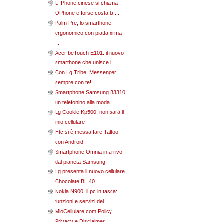
L IPhone cinese si chiama
OPhone e forse costa la ...
Palm Pre, lo smarthone
ergonomico con piattaforma
...
Acer beTouch E101: il nuovo
smarthone che unisce l...
Con Lg Tribe, Messenger
sempre con te!
Smartphone Samsung B3310:
un telefonino alla moda ...
Lg Cookie Kp500: non sarà il
mio cellulare
Htc si è messa fare Tattoo
con Android
Smartphone Omnia in arrivo
dal pianeta Samsung
Lg presenta il nuovo cellulare
Chocolate BL 40
Nokia N900, il pc in tasca:
funzioni e servizi del...
MioCellulare.com Policy
Privacy e Disclaimer