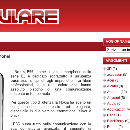
AGGIORNAME
hone!
ARGOMENTI
3D
(1)
Il
Nokia E55
, come gli altri smartphone della
accessori
(5)
serie E, è dedicato soprattutto a un’utenza
business
, e quindi agli imprenditori, ai liberi
Acer
(3)
professionisti, e a tutti coloro che hanno
Alcatel
(8)
assoluto bisogno di una comunicazione
Android
(20)
efficente in tempo reale.
Anycool
(5)
Per questo tipo di utenza la Nokia ha scelto un
Apple
(6)
design sobrio, compatto ed elegante,
Applicazioni 
disponibile in due versioni cromatiche: silver e
black.
Bada
(1)
BlackBerry
(9)
L'E55 punta tutto sulla comunicazione con la
Brondi
(2)
sua connettività avanzata, il supporto di