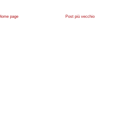
Home page
Post più vecchio
IVACY
-
CONTATTACI
- POWERED BY
NAVIGAWEB.NET
BLOGGER
·