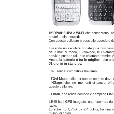
HSDPA/HSUPA e Wi-Fi
che consentono l'ac
ai vari social network.
Con questo cellulare è possibile accedere da
Essendo un cellulare di categoria business,
dei rumori di fondo, il vivavoce, le chiamat
servizio push-to-talk e le chiamate tramite V
Anche
la batteria è tra le migliori
, con un
31 giorni in stand-by.
Tra i servizi compatibili troviamo:
-
l'Ovi Maps
, utile per sapere sempre dove 
-
NGage
, che, nei momenti di pausa, offre 
questo cellulare.
-
Emai
l, che rende comodo e semplice l'invi
L'E55 ha il
GPS
integrato, una focomara da 3
radio.
Lo schermo QVGA da 2,4 pollici, ha una ris
milioni di colori.