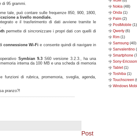
NGM
(6)
è di 95 grammi.
Nokia
(48)
ome tale, può contare sulle frequenze 850, 900, 1800,
Onda
(1)
icezione a livello mondiale.
Palm
(2)
grato e il trasferimento di dati avviene tramite le
PostMobile
(1)
.
oth
permette di sincronizzare i propri dati con quelli di
Qwerty
(6)
Rim
(1)
Samsung
(40)
di
connessione Wi-Fi
e consente quindi di navigare in
Sanvalentino
Smartphone
(
 operativo
Symbian 9.3
S60 versione 3.2.3., ha una
Sony-Ericsso
emoria interna da 100 MB e una scheda di memoria
Tablet
(1)
Toshiba
(1)
le funzioni di rubrica, promemoria, sveglia, agenda,
Touchscreen
(
Windows Mob
usa pranzo?!
Post