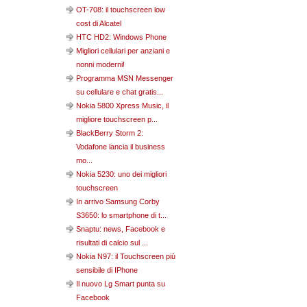
OT-708: il touchscreen low
cost di Alcatel
HTC HD2: Windows Phone
Migliori cellulari per anziani e
nonni moderni!
Programma MSN Messenger
su cellulare e chat gratis...
Nokia 5800 Xpress Music, il
migliore touchscreen p...
BlackBerry Storm 2:
Vodafone lancia il business
mo...
Nokia 5230: uno dei migliori
touchscreen
In arrivo Samsung Corby
S3650: lo smartphone di t...
Snaptu: news, Facebook e
risultati di calcio sul ...
Nokia N97: il Touchscreen più
sensibile di IPhone
Il nuovo Lg Smart punta su
Facebook