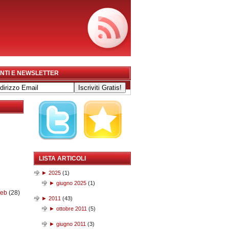
NTI E NEWSLETTER
LISTA ARTICOLI
►
2025
(
1
)
►
giugno 2025
(
1
)
web
(28)
►
2011
(
43
)
►
ottobre 2011
(
5
)
►
giugno 2011
(
3
)