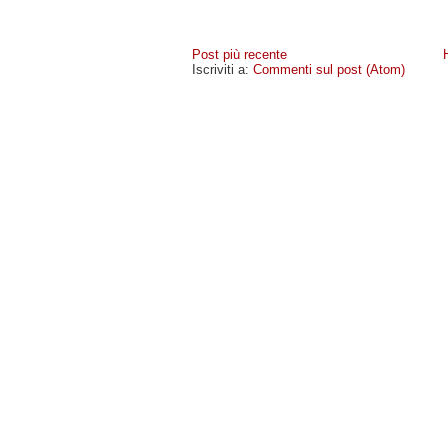
Post più recente
Iscriviti a:
Commenti sul post (Atom)
MIOCELLULARE
- COPYRIGHT © 2009 · -
POLICY PR