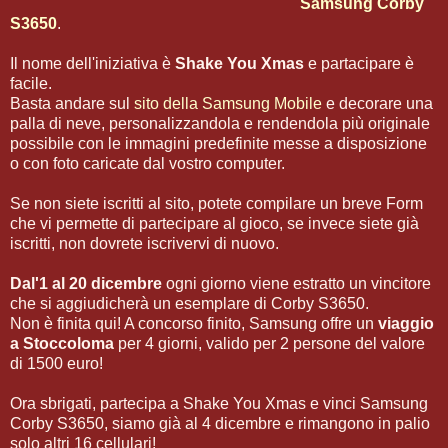
Samsung Corby
S3650
.
Il nome dell'iniziativa è
Shake You Xmas
e partacipare è
facile.
Basta andare sul
sito della Samsung Mobile
e decorare una
palla di neve, personalizzandola e rendendola più originale
possibile con le immagini predefinite messe a disposizione
o con foto caricate dal vostro computer.
Se non siete iscritti al sito, potete compilare un breve Form
che vi permette di partecipare al gioco, se invece siete già
iscritti, non dovrete iscrivervi di nuovo.
Dal'1 al 20 dicembre
ogni giorno viene estratto un vincitore
che si aggiudicherà un esemplare di Corby S3650.
Non è finita qui! A concorso finito, Samsung offre un
viaggio
a Stoccoloma
per 4 giorni, valido per 2 persone del valore
di 1500 euro!
Ora sbrigati, partecipa a Shake You Xmas e vinci Samsung
Corby S3650, siamo già al 4 dicembre e rimangono in palio
solo altri 16 cellulari!