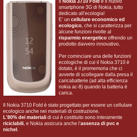
Il
Nokia 3710 Fold
è il nuovo
smartphone 3G di Nokia, tutto
dedicato all'ecologia!
E' un
cellulare economico ed
ecologico
, che si caratterizza per
alcune funzioni rivolte al
risparmio energetico
offrendo un
prodotto davvero innovativo.
Per cominciare una delle funzioni
ecologiche di cui il Nokia 3710 è
dotato, è il promemoria che ci
avverte di scollegare dalla presa il
caricabatterie (ad alta efficienza
nokia ac-8) quando la batteria è
carica.
Il Nokia 3710 Fold è stato progettato per essere un cellulare
ecologico anche nei materiali di costruzione.
L'80% dei
materiali
di cui è costituito sono interamente
riciclabili
, e Nokia assicura anche l'
assenza di pvc e
nichel
.