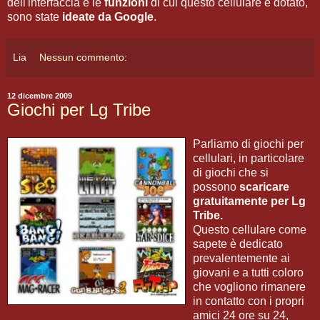
dell'interfaccia e le
funzioni
di cui questo cellulare è dotato,
sono state
ideate da Google
.
Lia
Nessun commento:
12 dicembre 2009
Giochi per Lg Tribe
Parliamo di giochi per
cellulari, in particolare
di giochi che si
possono
scaricare
gratuitamente per Lg
Tribe.
Questo cellulare come
sapete è dedicato
prevalentemente ai
giovani e a tutti coloro
che vogliono rimanere
in contatto con i propri
amici 24 ore su 24,