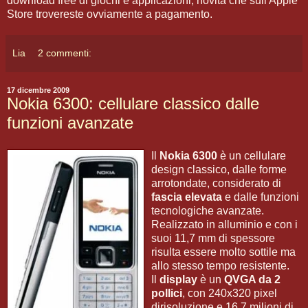
download free di giochi e applicazioni, novità che sull'Apple
Store trovereste ovviamente a pagamento.
Lia
2 commenti:
17 dicembre 2009
Nokia 6300: cellulare classico dalle
funzioni avanzate
Il
Nokia 6300
è un cellulare
design classico, dalle forme
arrotondate, considerato di
fascia elevata
e dalle funzioni
tecnologiche avanzate.
Realizzato in alluminio e con i
suoi 11,7 mm di spessore
risulta essere molto sottile ma
allo stesso tempo resistente.
Il
display
è un
QVGA da 2
pollici
, con 240x320 pixel
dirisoluzione e 16,7 milioni di