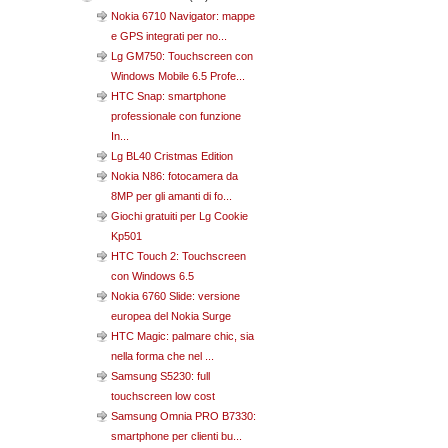
Nokia 6710 Navigator: mappe
e GPS integrati per no...
Lg GM750: Touchscreen con
Windows Mobile 6.5 Profe...
HTC Snap: smartphone
professionale con funzione
In...
Lg BL40 Cristmas Edition
Nokia N86: fotocamera da
8MP per gli amanti di fo...
Giochi gratuiti per Lg Cookie
Kp501
HTC Touch 2: Touchscreen
con Windows 6.5
Nokia 6760 Slide: versione
europea del Nokia Surge
HTC Magic: palmare chic, sia
nella forma che nel ...
Samsung S5230: full
touchscreen low cost
Samsung Omnia PRO B7330:
smartphone per clienti bu...