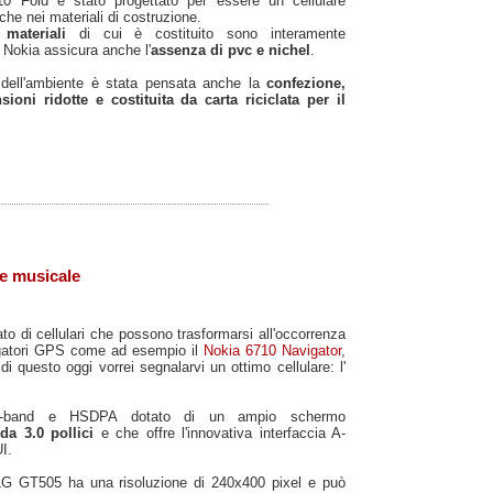
10 Fold è stato progettato per essere un cellulare
che nei materiali di costruzione.
i
materiali
di cui è costituito sono interamente
e Nokia assicura anche l'
assenza di pvc e nichel
.
o dell'ambiente è stata pensata anche la
confezione,
ioni ridotte e costituita da carta riciclata per il
re musicale
ato di cellulari che possono trasformarsi all'occorrenza
igatori GPS come ad esempio il
Nokia 6710 Navigator
,
di questo oggi vorrei segnalarvi un ottimo cellulare: l'
-band e HSDPA dotato di un ampio schermo
da 3.0 pollici
e che offre l'innovativa interfaccia A-
I.
 LG GT505 ha una risoluzione di 240x400 pixel e può