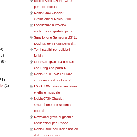
Migliori Applicazioni Twitter
per tutti i cellulari
Nokia 6303 Classic:
evoluzione di Nokia 6300
Localizzare autovelox:
applicazione gratuita per c...
Smartphone Samsung B3410,
touchscreen e compatto d...
(4)
Temi natalizi per cellulari
73)
Nokia
n
(8)
Chiamare gratis da cellulare
con Fring che porta S...
Nokia 3710 Fold: cellulare
61)
economico ed ecologico!
ile
(4)
LG GT505: ottimo navigatore
e lettore musicale
Nokia 6730 Classic:
smartphone con sistema
operati...
Download gratis di giochi e
applicazioni per IPhone
Nokia 6300: cellulare classico
dalle funzioni avan...