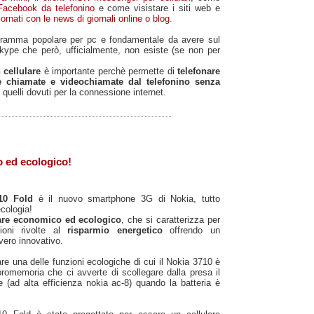
Facebook da telefonino
e come visistare i siti web e
ornati con le news di giornali online o blog
.
gramma popolare per pc e fondamentale da avere sul
Skype che però, ufficialmente, non esiste (se non per
 cellulare
è importante perchè permette di
telefonare
re chiamate e videochiamate dal telefonino senza
 quelli dovuti per la connessione internet.
o ed ecologico!
710 Fold
è il nuovo smartphone 3G di Nokia, tutto
ecologia!
lare economico ed ecologico
, che si caratterizza per
ioni rivolte al
risparmio energetico
offrendo un
vero innovativo.
re una delle funzioni ecologiche di cui il Nokia 3710 è
 promemoria che ci avverte di scollegare dalla presa il
ie (ad alta efficienza nokia ac-8) quando la batteria è