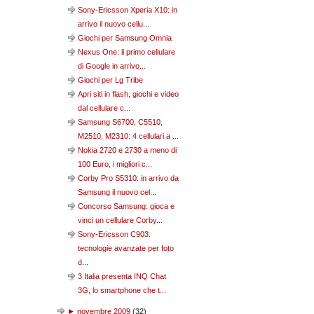
Sony-Ericsson Xperia X10: in
arrivo il nuovo cellu...
Giochi per Samsung Omnia
Nexus One: il primo cellulare
di Google in arrivo...
Giochi per Lg Tribe
Apri siti in flash, giochi e video
dal cellulare c...
Samsung S6700, C5510,
M2510, M2310: 4 cellulari a ...
Nokia 2720 e 2730 a meno di
100 Euro, i migliori c...
Corby Pro S5310: in arrivo da
Samsung il nuovo cel...
Concorso Samsung: gioca e
vinci un cellulare Corby...
Sony-Ericsson C903:
tecnologie avanzate per foto
d...
3 Italia presenta INQ Chat
3G, lo smartphone che t...
►
novembre 2009
(
32
)