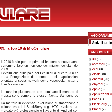
AGGIORNAME
009: la Top 10 di MioCellulare
ARGOMENTI
3D
(1)
Il 2010 è alle porte e prima di brindare al nuovo anno
accessori
(5)
vorremmo fare un riepilogo dei migliori cellulari del
2009.
Acer
(3)
L'evoluzione principale per i cellulari di questo 2009 è
Alcatel
(8)
stata l'integrazione di internet e delle applicazioni
Android
(20)
orientate ai social network come Facebook, Twitter e
Live Messenger.
Anycool
(5)
Apple
(6)
Le marche piu cercate che dominano il mercato di
Applicazioni 
massa sono sempre le stesse: Nokia, Samsung ed
LG.
Bada
(1)
Da mettere in evidenza l'evoluzione di smartphone e
BlackBerry
(9)
palmari tra cui il BlackBerry e gli HTC, rivolti ad un
Brondi
(2)
mercato più professionale e l'avvento di Android con