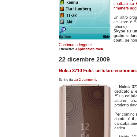
chattare su 
rimanere aggi
Un altro pro
cellulare è 
Iphone).
Skype su un
gratis e fa
costi
, se non
Continua a leggere...
Etichette:
Applicazioni web
22 dicembre 2009
Nokia 3710 Fold: cellulare economic
Scritto da
Lia
2 commenti:
Il
Nokia 3
dedicato all'
E' un
cellu
alcune funz
prodotto dav
Per comincia
dotato, è il
caricabatter
carica.