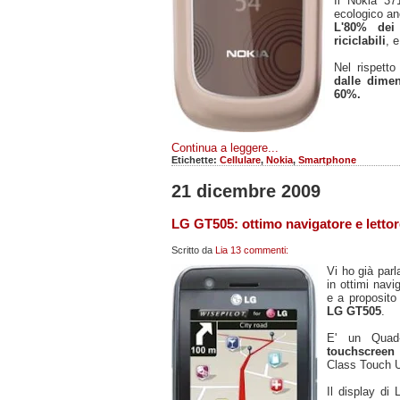
Il Nokia 37
ecologico an
L'80% de
riciclabili
, 
Nel rispett
dalle dimens
60%.
Continua a leggere...
Etichette:
Cellulare
,
Nokia
,
Smartphone
21 dicembre 2009
LG GT505: ottimo navigatore e letto
Scritto da
Lia
13 commenti:
Vi ho già parl
in ottimi nav
e a proposito 
LG GT505
.
E' un Quad
touchscreen 
Class Touch U
Il display di