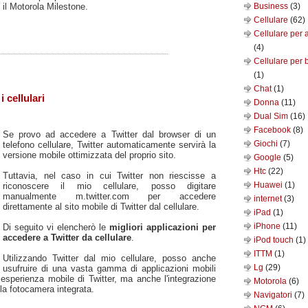
il Motorola Milestone.
Business
(3)
Cellulare
(62)
Cellulare per 
(4)
Cellulare per 
(1)
Chat
(1)
i cellulari
Donna
(11)
Dual Sim
(16)
Facebook
(8)
Se provo ad accedere a Twitter dal browser di un
Giochi
(7)
telefono cellulare, Twitter automaticamente servirà la
versione mobile ottimizzata del proprio sito.
Google
(5)
Htc
(22)
Tuttavia, nel caso in cui Twitter non riescisse a
Huawei
(1)
riconoscere il mio cellulare, posso digitare
manualmente m.twitter.com per accedere
internet
(3)
direttamente al sito mobile di Twitter dal cellulare.
iPad
(1)
iPhone
(11)
Di seguito vi elencherò le
migliori applicazioni per
accedere a Twitter da cellulare
.
iPod touch
(1)
ITTM
(1)
Utilizzando Twitter dal mio cellulare, posso anche
Lg
(29)
usufruire di una vasta gamma di applicazioni mobili
 esperienza mobile di Twitter, ma anche l'integrazione
Motorola
(6)
 la fotocamera integrata.
Navigatori
(7)