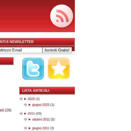
NTI E NEWSLETTER
LISTA ARTICOLI
►
2025
(
1
)
►
giugno 2025
(
1
)
web
(28)
►
2011
(
43
)
►
ottobre 2011
(
5
)
►
giugno 2011
(
3
)