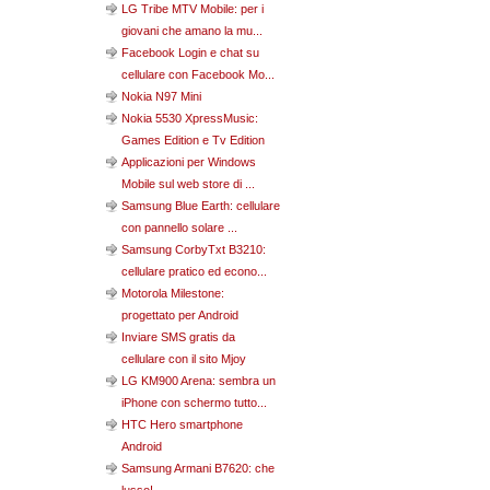
LG Tribe MTV Mobile: per i
giovani che amano la mu...
Facebook Login e chat su
cellulare con Facebook Mo...
Nokia N97 Mini
Nokia 5530 XpressMusic:
Games Edition e Tv Edition
Applicazioni per Windows
Mobile sul web store di ...
Samsung Blue Earth: cellulare
con pannello solare ...
Samsung CorbyTxt B3210:
cellulare pratico ed econo...
Motorola Milestone:
progettato per Android
Inviare SMS gratis da
cellulare con il sito Mjoy
LG KM900 Arena: sembra un
iPhone con schermo tutto...
HTC Hero smartphone
Android
Samsung Armani B7620: che