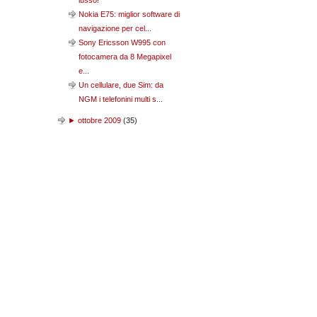
lusso!
Nokia E75: miglior software di
navigazione per cel...
Sony Ericsson W995 con
fotocamera da 8 Megapixel
e...
Un cellulare, due Sim: da
NGM i telefonini multi s...
►
ottobre 2009
(
35
)