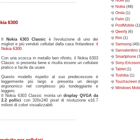
NGM
(6)
Nokia
(48)
Onda
(1)
Palm
(2)
okia 6300
PostMobile
(1)
Qwerty
(6)
Rim
(1)
Il
Nokia 6303 Classic
è l'evoluzione di uno dei
migliori e più venduti cellulari dalla casa finlandese:
il
Samsung
(40)
Nokia 6300
.
Sanvalentino
Smartphone
(
Con una scocca in metallo ben rifinito, il Nokia 6303
Classic si presenta bene e risulta essere un cellulare
Sony-Ericsso
pratico e facile da usare.
Tablet
(1)
Toshiba
(1)
Questo modello rispetto al suo predecessore è
leggermente più largo e presenta un design
Touchscreen
(
ergonomico nel complesso più tondeggiante e
Windows Mob
leggero.
Il Nokia 6303 Classic monta un
display QVGA da
2.2 pollici
con 320x240 pixel di risoluzione e16.7
milioni di colori visualizzabili.
ratuita per cellulari