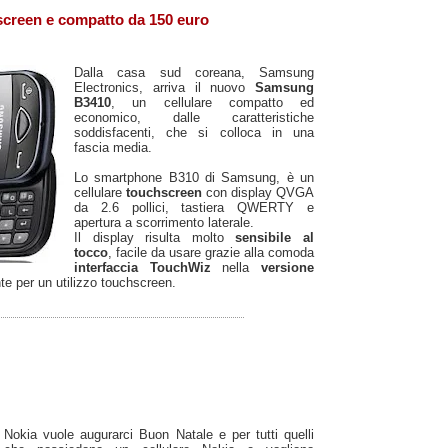
reen e compatto da 150 euro
Dalla casa sud coreana, Samsung
Electronics, arriva il nuovo
Samsung
B3410
, un cellulare compatto ed
economico, dalle caratteristiche
soddisfacenti, che si colloca in una
fascia media.
Lo smartphone B310 di Samsung, è un
cellulare
touchscreen
con display QVGA
da 2.6 pollici, tastiera QWERTY e
apertura a scorrimento laterale.
Il display risulta molto
sensibile al
tocco
, facile da usare grazie alla comoda
interfaccia TouchWiz
nella
versione
nte per un utilizzo touchscreen.
Nokia vuole augurarci Buon Natale e per tutti quelli