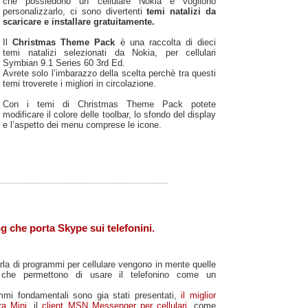
che possiedono un cellulare Nokia e vogliono
personalizzarlo, ci sono divertenti
temi natalizi da
scaricare e installare gratuitamente.
Il
Christmas Theme Pack
è una raccolta di dieci
temi natalizi selezionati da Nokia, per cellulari
Symbian 9.1 Series 60 3rd Ed.
Avrete solo l’imbarazzo della scelta perchè tra questi
temi troverete i migliori in circolazione.
Con i temi di Christmas Theme Pack potete
modificare il colore delle toolbar, lo sfondo del display
e l’aspetto dei menu comprese le icone.
g che porta Skype sui telefonini.
rla di programmi per cellulare vengono in mente quelle
i che permettono di usare il telefonino come un
mmi fondamentali sono gia stati presentati,
il miglior
ra Mini
, il
client MSN Messenger per cellulari
, come