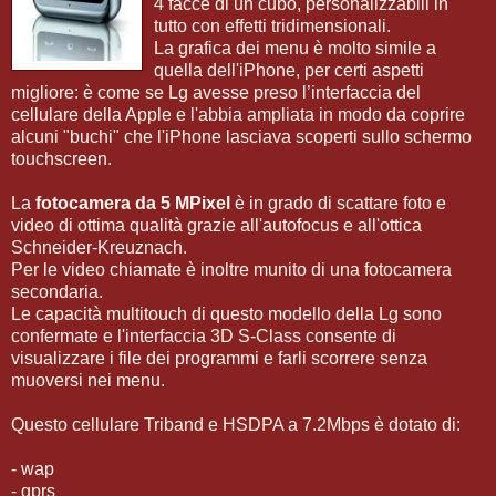
4 facce di un cubo, personalizzabili in
tutto con effetti tridimensionali.
La grafica dei menu è molto simile a
quella dell'iPhone, per certi aspetti
migliore: è come se Lg avesse preso l’interfaccia del
cellulare della Apple e l'abbia ampliata in modo da coprire
alcuni "buchi" che l'iPhone lasciava scoperti sullo schermo
touchscreen.
La
fotocamera da 5 MPixel
è in grado di scattare foto e
video di ottima qualità grazie all'autofocus e all'ottica
Schneider-Kreuznach.
Per le video chiamate è inoltre munito di una fotocamera
secondaria.
Le capacità multitouch di questo modello della Lg sono
confermate e l'interfaccia 3D S-Class consente di
visualizzare i file dei programmi e farli scorrere senza
muoversi nei menu.
Questo cellulare Triband e HSDPA a 7.2Mbps è dotato di:
- wap
- gprs