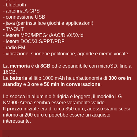
- bluetooth
- antenna A-GPS
- connessione USB
- java (per installare giochi e applicazioni)
- TV-OUT
- lettore MP3/MPEG4/AAC/DivX/Xvid
- lettore DOC/XLS/PPT/PDF
- radio FM
- vibrazione, suonerie polifoniche, agende e memo vocale.
La
memoria
è di
8GB
ed è espandibile con microSD, fino a
16GB.
La
batteria
al litio 1000 mAh ha un'autonomia di
300 ore in
standby
e
3 ore e 50 min in conversazione
.
La scocca in alluminio è rigida e leggera, il modello LG
KM900 Arena sembra essere veramente valido.
Il prezzo
iniziale era di circa 350 euro, adesso siamo scesi
intorno ai 200 euro e potrebbe essere un acquisto
interessante.