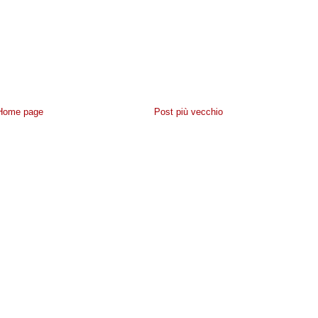
Home page
Post più vecchio
IVACY
-
CONTATTACI
- POWERED BY
NAVIGAWEB.NET
BLOGGER
·