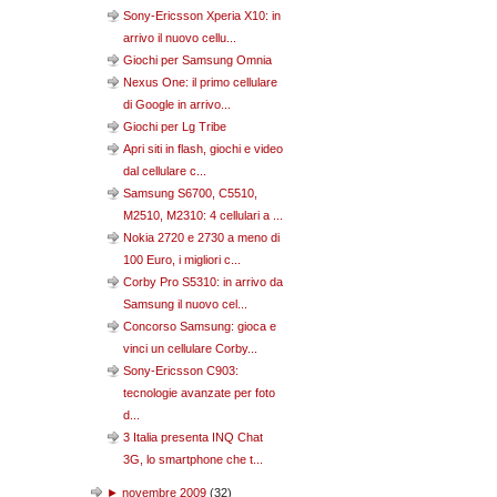
Sony-Ericsson Xperia X10: in
arrivo il nuovo cellu...
Giochi per Samsung Omnia
Nexus One: il primo cellulare
di Google in arrivo...
Giochi per Lg Tribe
Apri siti in flash, giochi e video
dal cellulare c...
Samsung S6700, C5510,
M2510, M2310: 4 cellulari a ...
Nokia 2720 e 2730 a meno di
100 Euro, i migliori c...
Corby Pro S5310: in arrivo da
Samsung il nuovo cel...
Concorso Samsung: gioca e
vinci un cellulare Corby...
Sony-Ericsson C903:
tecnologie avanzate per foto
d...
3 Italia presenta INQ Chat
3G, lo smartphone che t...
►
novembre 2009
(
32
)