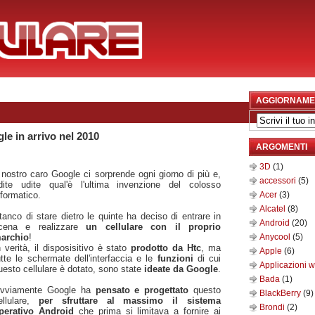
AGGIORNAME
le in arrivo nel 2010
ARGOMENTI
3D
(1)
l nostro caro Google ci sorprende ogni giorno di più e,
accessori
(5)
dite udite qual'è l'ultima invenzione del colosso
nformatico.
Acer
(3)
Alcatel
(8)
tanco di stare dietro le quinte ha deciso di entrare in
Android
(20)
cena e realizzare
un cellulare con il proprio
archio
!
Anycool
(5)
n verità, il disposisitivo è stato
prodotto da Htc
, ma
Apple
(6)
utte le schermate dell'interfaccia e le
funzioni
di cui
Applicazioni 
uesto cellulare è dotato, sono state
ideate da Google
.
Bada
(1)
vviamente Google ha
pensato e progettato
questo
BlackBerry
(9)
ellulare,
per sfruttare al massimo il sistema
Brondi
(2)
perativo Android
che prima si limitava a fornire ai