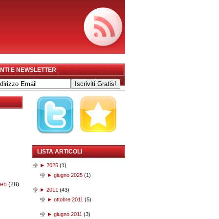
NTI E NEWSLETTER
LISTA ARTICOLI
►
2025
(
1
)
►
giugno 2025
(
1
)
web
(28)
►
2011
(
43
)
►
ottobre 2011
(
5
)
►
giugno 2011
(
3
)