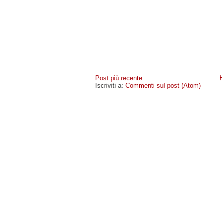
Post più recente
Iscriviti a:
Commenti sul post (Atom)
MIOCELLULARE
- COPYRIGHT © 2009 · -
POLICY PR