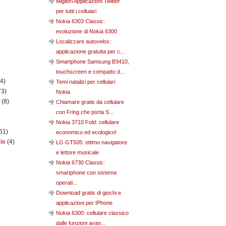
Migliori Applicazioni Twitter
per tutti i cellulari
Nokia 6303 Classic:
evoluzione di Nokia 6300
Localizzare autovelox:
applicazione gratuita per c...
Smartphone Samsung B3410,
touchscreen e compatto d...
(4)
Temi natalizi per cellulari
73)
Nokia
n
(8)
Chiamare gratis da cellulare
con Fring che porta S...
Nokia 3710 Fold: cellulare
61)
economico ed ecologico!
ile
(4)
LG GT505: ottimo navigatore
e lettore musicale
Nokia 6730 Classic:
smartphone con sistema
operati...
Download gratis di giochi e
applicazioni per IPhone
Nokia 6300: cellulare classico
dalle funzioni avan...