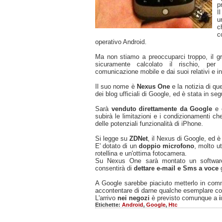
p
I
u
c
c
operativo Android.
Ma non stiamo a preoccuparci troppo, il g
sicuramente calcolato il rischio, per li
comunicazione mobile e dai suoi relativi e ine
Il suo nome è
Nexus One
e la notizia di qu
dei blog ufficiali di Google, ed è stata in se
Sarà
venduto direttamente da Google
e 
subirà le limitazioni e i condizionamenti c
delle potenziali funzionalità di iPhone.
Si legge su
ZDNet
, il Nexus di Google, ed 
E' dotato di un
doppio microfono
, molto u
rotellina e un'ottima fotocamera.
Su Nexus One sarà montato un software, 
consentirà di
dettare e-mail e Sms a voce
A Google sarebbe piaciuto metterlo in com
accontentare di darne qualche esemplare com
L'arrivo
nei negozi
è previsto comunque a
Etichette:
Android
,
Google
,
Htc