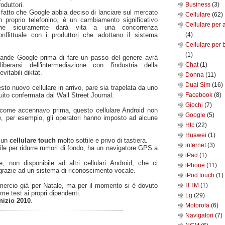
roduttori.
Business
(3)
l fatto che Google abbia deciso di lanciare sul mercato
Cellulare
(62)
n proprio telefonino, è un cambiamento significativo
Cellulare per 
he sicuramente darà vita a una concorrenza
onflittuale con i produttori che adottano il sistema
(4)
Cellulare per 
(1)
rande Google prima di fare un passo del genere avrà
berarsi dell'intermediazione con l'industria della
Chat
(1)
vitabili diktat.
Donna
(11)
Dual Sim
(16)
esto nuovo cellulare in arrivo, pare sia trapelata da uno
guito confermata dal Wall Street Journal.
Facebook
(8)
Giochi
(7)
come accennavo prima, questo cellulare Android non
Google
(5)
he, per esempio, gli operatori hanno imposto ad alcune
Htc
(22)
Huawei
(1)
è un
cellulare touch
molto sottile e privo di tastiera.
internet
(3)
tile per ridurre rumori di fondo, ha un navigatore GPS a
iPad
(1)
non disponibile ad altri cellulari Android, che ci
iPhone
(11)
grazie ad un sistema di riconoscimento vocale.
iPod touch
(1)
mercio già per Natale, ma per il momento si è dovuto
ITTM
(1)
e test ai propri dipendenti.
Lg
(29)
inizio 2010
.
Motorola
(6)
Navigatori
(7)