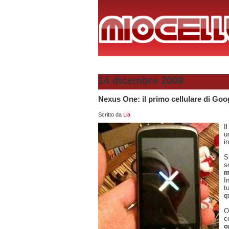
14 dicembre 2009
Nexus One: il primo cellulare di Goog
Scritto da
Lia
I
u
i
S
s
m
I
t
q
O
c
o