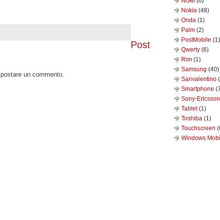
NGM
(6)
Nokia
(48)
Onda
(1)
Palm
(2)
PostMobile
(1)
Post
Qwerty
(6)
Rim
(1)
Samsung
(40)
o postare un commento.
Sanvalentino
Smartphone
(
Sony-Ericsso
Tablet
(1)
Toshiba
(1)
Touchscreen
(
Windows Mob