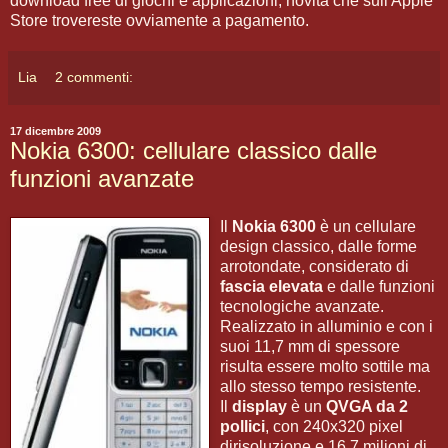
download free di giochi e applicazioni, novità che sull'Apple
Store trovereste ovviamente a pagamento.
Lia
2 commenti:
17 dicembre 2009
Nokia 6300: cellulare classico dalle
funzioni avanzate
Il
Nokia 6300
è un cellulare
design classico, dalle forme
arrotondate, considerato di
fascia elevata
e dalle funzioni
tecnologiche avanzate.
Realizzato in alluminio e con i
suoi 11,7 mm di spessore
risulta essere molto sottile ma
allo stesso tempo resistente.
Il
display
è un
QVGA da 2
pollici
, con 240x320 pixel
dirisoluzione e 16,7 milioni di