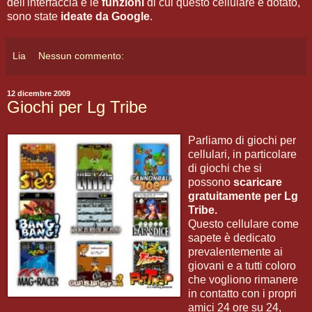
dell'interfaccia e le
funzioni
di cui questo cellulare è dotato,
sono state
ideate da Google
.
Lia
Nessun commento:
12 dicembre 2009
Giochi per Lg Tribe
Parliamo di giochi per
cellulari, in particolare
di giochi che si
possono
scaricare
gratuitamente per Lg
Tribe.
Questo cellulare come
sapete è dedicato
prevalentemente ai
giovani e a tutti coloro
che vogliono rimanere
in contatto con i propri
amici 24 ore su 24,