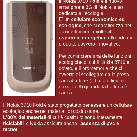
Il
Nokia 3710 Fold
è il nuovo
smartphone 3G di Nokia, tutto
dedicato all'ecologia!
E' un
cellulare economico ed
ecologico
, che si caratterizza per
alcune funzioni rivolte al
risparmio energetico
offrendo un
prodotto davvero innovativo.
Per cominciare una delle funzioni
ecologiche di cui il Nokia 3710 è
dotato, è il promemoria che ci
avverte di scollegare dalla presa il
caricabatterie (ad alta efficienza
nokia ac-8) quando la batteria è
carica.
Il Nokia 3710 Fold è stato progettato per essere un cellulare
ecologico anche nei materiali di costruzione.
L'80% dei
materiali
di cui è costituito sono interamente
riciclabili
, e Nokia assicura anche l'
assenza di pvc e
nichel
.