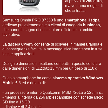
al prezzo di
299 euro
,
ma vediamo meglio di
che si tratta.
Samsung Omnia PRO B7330 è uno
smartphone Hsdpa
dedicato prevalentemente a clienti di categoria
business
,
che hanno bisogno di un cellulare efficiente in ambito
lavorativo.
La tastiera Qwerty consente di scrivere in maniera rapida e
di conseguenza facilita la messaggistica istantanea in tutte
le sue applicazioni.
Design e dimensioni risultano compatti in questo cellulare
dalle dimensioni di 112x60x13 mm per un peso di 110 g.
Questo smartphone ha come
sistema operativo Windows
Mobile 6.
5 ed è dotato di:
- un processore interno Qualcomm MSM 7201a a 528 mhz.
- memoria interna da 256 Mb espandibile con schede Micro
SD fino a 16 GB
- display è di 2.4 pollici