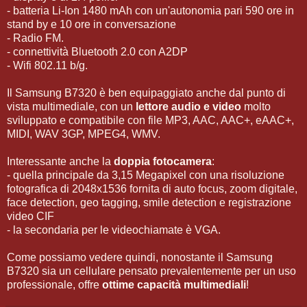
- batteria Li-Ion 1480 mAh con un'autonomia pari 590 ore in
stand by e 10 ore in conversazione
- Radio FM.
- connettività Bluetooth 2.0 con A2DP
- Wifi 802.11 b/g.
Il Samsung B7320 è ben equipaggiato anche dal punto di
vista multimediale, con un
lettore audio e video
molto
sviluppato e compatibile con file MP3, AAC, AAC+, eAAC+,
MIDI, WAV 3GP, MPEG4, WMV.
Interessante anche la
doppia fotocamera
:
- quella principale da 3,15 Megapixel con una risoluzione
fotografica di 2048x1536 fornita di auto focus, zoom digitale,
face detection, geo tagging, smile detection e registrazione
video CIF
- la secondaria per le videochiamate è VGA.
Come possiamo vedere quindi, nonostante il Samsung
B7320 sia un cellulare pensato prevalentemente per un uso
professionale, offre
ottime capacità multimediali
!