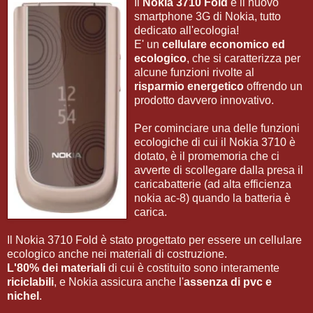
Il
Nokia 3710 Fold
è il nuovo
smartphone 3G di Nokia, tutto
dedicato all'ecologia!
E' un
cellulare economico ed
ecologico
, che si caratterizza per
alcune funzioni rivolte al
risparmio energetico
offrendo un
prodotto davvero innovativo.
Per cominciare una delle funzioni
ecologiche di cui il Nokia 3710 è
dotato, è il promemoria che ci
avverte di scollegare dalla presa il
caricabatterie (ad alta efficienza
nokia ac-8) quando la batteria è
carica.
Il Nokia 3710 Fold è stato progettato per essere un cellulare
ecologico anche nei materiali di costruzione.
L'80% dei
materiali
di cui è costituito sono interamente
riciclabili
, e Nokia assicura anche l'
assenza di pvc e
nichel
.