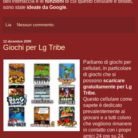
dell'interfaccia e le
funzioni
di cui questo cellulare è dotato,
sono state
ideate da Google
.
Lia
Nessun commento:
12 dicembre 2009
Giochi per Lg Tribe
Parliamo di giochi per
cellulari, in particolare
di giochi che si
possono
scaricare
gratuitamente per Lg
Tribe.
Questo cellulare come
sapete è dedicato
prevalentemente ai
giovani e a tutti coloro
che vogliono rimanere
in contatto con i propri
amici 24 ore su 24,