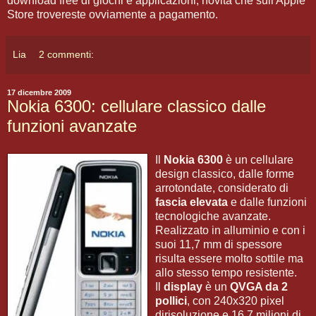
download free di giochi e applicazioni, novità che sull'Apple
Store trovereste ovviamente a pagamento.
Lia
2 commenti:
17 dicembre 2009
Nokia 6300: cellulare classico dalle
funzioni avanzate
Il
Nokia 6300
è un cellulare
design classico, dalle forme
arrotondate, considerato di
fascia elevata
e dalle funzioni
tecnologiche avanzate.
Realizzato in alluminio e con i
suoi 11,7 mm di spessore
risulta essere molto sottile ma
allo stesso tempo resistente.
Il
display
è un
QVGA da 2
pollici
, con 240x320 pixel
dirisoluzione e 16,7 milioni di