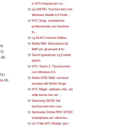
e GPS integrati per no...
Lg GM750: Touchscreen con
Windows Mobile 6.5 Profe...
HTC Snap: smartphone
professionale con funzione
In...
Lg BL40 Cristmas Edition
Nokia N86: fotocamera da
(4)
8MP per gli amanti di fo...
73)
Giochi gratuiti per Lg Cookie
n
(8)
Kp501
HTC Touch 2: Touchscreen
con Windows 6.5
61)
Nokia 6760 Slide: versione
ile
(4)
europea del Nokia Surge
HTC Magic: palmare chic, sia
nella forma che nel ...
Samsung S5230: full
touchscreen low cost
Samsung Omnia PRO B7330:
smartphone per clienti bu...
LG Tribe MTV Mobile: per i