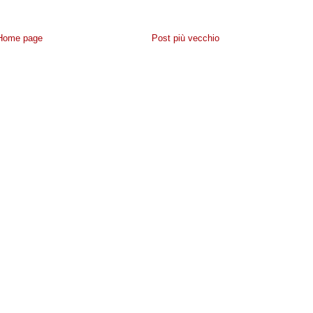
Home page
Post più vecchio
IVACY
-
CONTATTACI
- POWERED BY
NAVIGAWEB.NET
BLOGGER
·