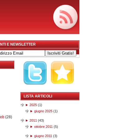
NTI E NEWSLETTER
LISTA ARTICOLI
►
2025
(
1
)
►
giugno 2025
(
1
)
web
(28)
►
2011
(
43
)
►
ottobre 2011
(
5
)
►
giugno 2011
(
3
)