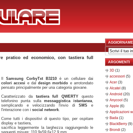
AGGIORNAME
e pratico ed economico, con tastiera full
ARGOMENTI
3D
(1)
accessori
(5)
Il
Samsung CorbyTxt B3210
è un cellulare dai
Acer
(3)
colori accesi
e dal
design morbido
e arrotondato
pensato principalmente per una categoria giovane.
Alcatel
(8)
Android
(20)
Caratterizzato da
tastiera full QWERTY
questo
Anycool
(5)
telefonino punta sulla
messaggistica istantanea
,
semplicando e velocizzando l'invio di
SMS
e
Apple
(6)
l'interazione con i
social network
.
Applicazioni 
Bada
(1)
Come tutti i dispositivi di questo tipo, per ospitare
display e tastiera,
BlackBerry
(9)
sacrifica leggermente la larghezza raggiungendo le
Brondi
(2)
seguenti misure: 110,9x59,6x12,9 mm.