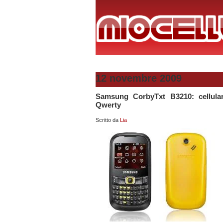
12 novembre 2009
Samsung CorbyTxt B3210: cellular
Qwerty
Scritto da
Lia