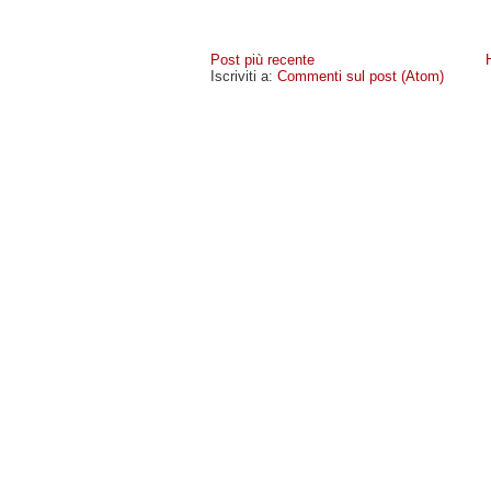
Post più recente
Iscriviti a:
Commenti sul post (Atom)
MIOCELLULARE
- COPYRIGHT © 2009 · -
POLICY PR