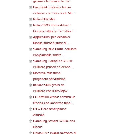
giovani che amano la mu...
Facebook Login e chat su
cellulare con Facebook Mo...
Nokia N97 Mini
Nokia 5530 XpressMusic:
Games Edition e Tv Edition
Applicazioni per Windows
Mobile sul web store di ...
Samsung Blue Earth: cellulare
con pannello solare ...
Samsung CorbyTxt B3210:
cellulare pratico ed econo...
Motorola Milestone:
progettato per Android
Inviare SMS gratis da
cellulare con il sito Mjoy
LG KM900 Arena: sembra un
iPhone con schermo tutto...
HTC Hero smartphone
Android
Samsung Armani B7620: che
lusso!
Nokia E75: miglior software di