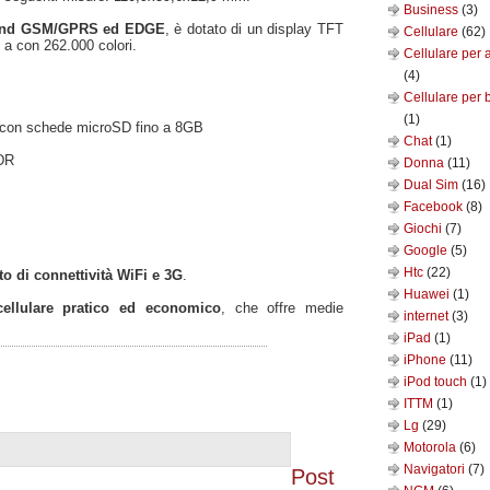
Business
(3)
nd GSM/GPRS ed EDGE
, è dotato di un display TFT
Cellulare
(62)
 a con 262.000 colori.
Cellulare per 
(4)
Cellulare per 
(1)
 con schede microSD fino a 8GB
Chat
(1)
EDR
Donna
(11)
Dual Sim
(16)
Facebook
(8)
Giochi
(7)
Google
(5)
Htc
(22)
to di connettività WiFi e 3G
.
Huawei
(1)
cellulare pratico ed economico
, che offre medie
internet
(3)
iPad
(1)
iPhone
(11)
iPod touch
(1)
ITTM
(1)
Lg
(29)
Motorola
(6)
Navigatori
(7)
Post