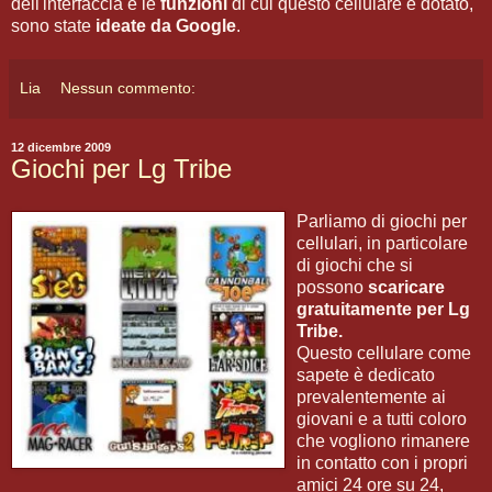
dell'interfaccia e le
funzioni
di cui questo cellulare è dotato,
sono state
ideate da Google
.
Lia
Nessun commento:
12 dicembre 2009
Giochi per Lg Tribe
Parliamo di giochi per
cellulari, in particolare
di giochi che si
possono
scaricare
gratuitamente per Lg
Tribe.
Questo cellulare come
sapete è dedicato
prevalentemente ai
giovani e a tutti coloro
che vogliono rimanere
in contatto con i propri
amici 24 ore su 24,