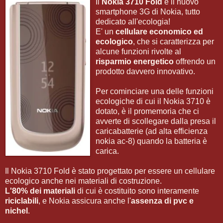
Il
Nokia 3710 Fold
è il nuovo
smartphone 3G di Nokia, tutto
dedicato all'ecologia!
E' un
cellulare economico ed
ecologico
, che si caratterizza per
alcune funzioni rivolte al
risparmio energetico
offrendo un
prodotto davvero innovativo.
Per cominciare una delle funzioni
ecologiche di cui il Nokia 3710 è
dotato, è il promemoria che ci
avverte di scollegare dalla presa il
caricabatterie (ad alta efficienza
nokia ac-8) quando la batteria è
carica.
Il Nokia 3710 Fold è stato progettato per essere un cellulare
ecologico anche nei materiali di costruzione.
L'80% dei
materiali
di cui è costituito sono interamente
riciclabili
, e Nokia assicura anche l'
assenza di pvc e
nichel
.