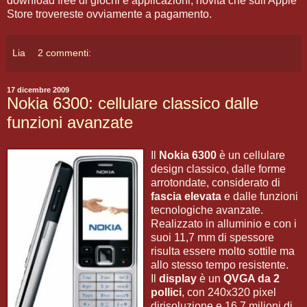
download free di giochi e applicazioni, novità che sull'Apple
Store trovereste ovviamente a pagamento.
Lia
2 commenti:
17 dicembre 2009
Nokia 6300: cellulare classico dalle
funzioni avanzate
Il
Nokia 6300
è un cellulare
design classico, dalle forme
arrotondate, considerato di
fascia elevata
e dalle funzioni
tecnologiche avanzate.
Realizzato in alluminio e con i
suoi 11,7 mm di spessore
risulta essere molto sottile ma
allo stesso tempo resistente.
Il
display
è un
QVGA da 2
pollici
, con 240x320 pixel
dirisoluzione e 16,7 milioni di