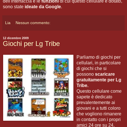
dell'interfaccia e le
funzioni
di cui questo cellulare è dotato,
sono state
ideate da Google
.
Lia
Nessun commento:
12 dicembre 2009
Giochi per Lg Tribe
Parliamo di giochi per
cellulari, in particolare
di giochi che si
possono
scaricare
gratuitamente per Lg
Tribe.
Questo cellulare come
sapete è dedicato
prevalentemente ai
giovani e a tutti coloro
che vogliono rimanere
in contatto con i propri
amici 24 ore su 24,