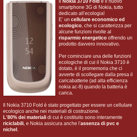
Il
Nokia 3710 Fold
è il nuovo
smartphone 3G di Nokia, tutto
dedicato all'ecologia!
E' un
cellulare economico ed
ecologico
, che si caratterizza per
alcune funzioni rivolte al
risparmio energetico
offrendo un
prodotto davvero innovativo.
Per cominciare una delle funzioni
ecologiche di cui il Nokia 3710 è
dotato, è il promemoria che ci
avverte di scollegare dalla presa il
caricabatterie (ad alta efficienza
nokia ac-8) quando la batteria è
carica.
Il Nokia 3710 Fold è stato progettato per essere un cellulare
ecologico anche nei materiali di costruzione.
L'80% dei
materiali
di cui è costituito sono interamente
riciclabili
, e Nokia assicura anche l'
assenza di pvc e
nichel
.