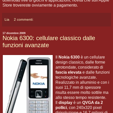
download free di giochi e applicazioni, novità che sull'Apple
Store trovereste ovviamente a pagamento.
Lia
2 commenti:
17 dicembre 2009
Nokia 6300: cellulare classico dalle
funzioni avanzate
Il
Nokia 6300
è un cellulare
design classico, dalle forme
arrotondate, considerato di
fascia elevata
e dalle funzioni
tecnologiche avanzate.
Realizzato in alluminio e con i
suoi 11,7 mm di spessore
risulta essere molto sottile ma
allo stesso tempo resistente.
Il
display
è un
QVGA da 2
pollici
, con 240x320 pixel
dirisoluzione e 16,7 milioni di