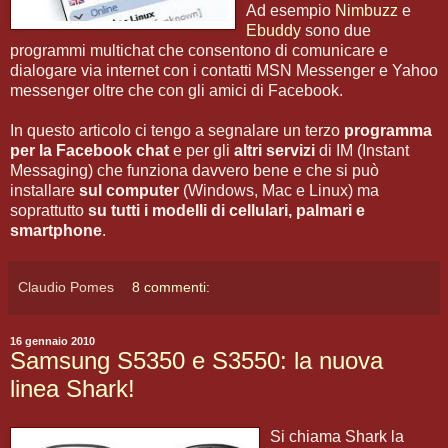
Ad esempio
Nimbuzz
e
Ebuddy
sono due
programmi multichat che consentono di comunicare e
dialogare via internet con i contatti MSN Messenger e Yahoo
messenger oltre che con gli amici di Facebook.
In questo articolo ci tengo a segnalare un terzo
programma
per la Facebook chat
e per gli
altri servizi
di IM (Instant
Messaging) che funziona davvero bene e che si può
installare
sul computer
(Windows, Mac e Linux) ma
soprattutto
su tutti i modelli di cellulari, palmari e
smartphone
.
Claudio Pomes
8 commenti:
16 gennaio 2010
Samsung S5350 e S3550: la nuova
linea Shark!
Si chiama Shark la