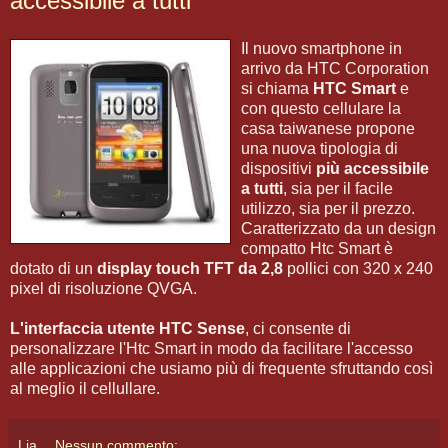
accessibile a tutti
Il nuovo smartphone in
arrivo da HTC Corporation
si chiama
HTC Smart
e
con questo cellulare la
casa taiwanese propone
una nuova tipologia di
dispositivi
più accessibile
a tutti
, sia per il facile
utilizzo, sia per il prezzo.
Caratterizzato da un design
compatto Htc Smart è
dotato di un
display touch TFT da 2,8
pollici con 320 x 240
pixel di risoluzione QVGA.
L'interfaccia utente HTC Sense
, ci consente di
personalizzare l'Htc Smart in modo da facilitare l'accesso
alle applicazioni che usiamo più di frequente sfruttando così
al meglio il cellullare.
Lia
Nessun commento: