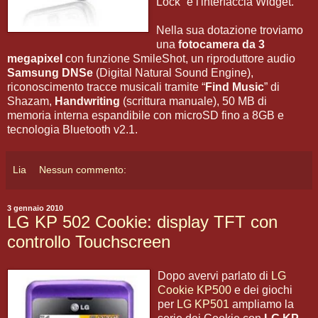
Lock” e l'interfaccia Widget.
Nella sua dotazione troviamo
una
fotocamera da 3
megapixel
con funzione SmileShot, un riproduttore audio
Samsung DNSe
(Digital Natural Sound Engine),
riconoscimento tracce musicali tramite “
Find Music
” di
Shazam,
Handwriting
(scrittura manuale), 50 MB di
memoria interna espandibile con microSD fino a 8GB e
tecnologia Bluetooth v2.1.
Lia
Nessun commento:
3 gennaio 2010
LG KP 502 Cookie: display TFT con
controllo Touchscreen
Dopo avervi parlato di
LG
Cookie KP500
e dei giochi
per
LG KP501
ampliamo la