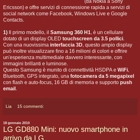
(da Nokia a Sony
Ericsson) e offre servizi di connessione rapida a servizi di
social network come Facebook, Windows Live e Google
Contacts.
1)
Il primo modello, il
Samsung 360 H1
, è un cellulare
dotato di un display OLED
touchscreen da 3.5 pollici
.
Con una nuovissima
interfaccia 3D
, questo ampio display
può inoltre visualizzare fino a 16 milioni di colori e offrire
un'esperienza multimediale davvero interessante, con
immagini brillanti e luminose.
Questo Samsung è munito di connettività HSDPA e
WiFi
,
Bluetooth, GPS integrato, una
fotocamera da 5 megapixel
con flash e auto-focus, 16 GB di memoria e supporto
push
email
.
Lia
15 commenti:
18 gennaio 2010
LG GD880 Mini: nuovo smartphone in
arrivo da LG