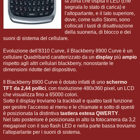
la zona che ospita il LED (che
segnala lo stato di carica) e
l'altoparlante, e il lato superiore,
dove, come sullo Storm, sono
collocati i tasti di disattivazione
della suoneria, di blocco e dei
suoni di sistema del cellulare.
Evoluzione dell'8310 Curve, il Blackberry 8900 Curve è un
cellulare Quadriband caratterizzato da un
display
più
ampio
rispetto agli altri cellulari blackberry, nonostante le
dimensioni ridotte del dispositivo.
Il Blackberry 8900 Curve è dotato infatti di uno
schermo
TFT da 2,44 pollici
, con risoluzione 480x360 pixel, un LCD
che visualizza fino a 65000 colori.
Sotto il display troviamo la trackball e quattro tasti funzione
per gestire l'accesso al menu e le chiamate e sotto di questi
è posizionata la distintiva
tastiera estesa QWERTY
.
Nel lato posteriore è posizionata in alto la fotocamera da 3,2
megapixel con il suo flash LED e nella parte bassa troviamo
l'altoparlante per i suoni di sistema.