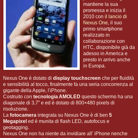
mantiene la sua
promessa e inizia il
2010 con
il lancio di
Nexus One
, il suo
primo smartphone
realizzato in
collaborazione con
HTC, disponibile già da
adesso in America e
presto in arrivo anche
in Europa.
Nexus One è dotato di
display touchscreen
che per fluidità
e sensibilità al tocco, finalmente fa una seria concorrenza al
gigante della Apple, l'iPhone.
Costruito con
tecnologia AMOLED
questo schermo ha una
diagonale di 3,7” e ed è dotato di 800×480 pixels di
risoluzione.
La
fotocamera
integrata su Nexus One è di ben
5
Megapixel
ed è munita di flash LED, autofocus e
geotagging.
Nexus One non ha niente da invidiare all' iPhone nenche