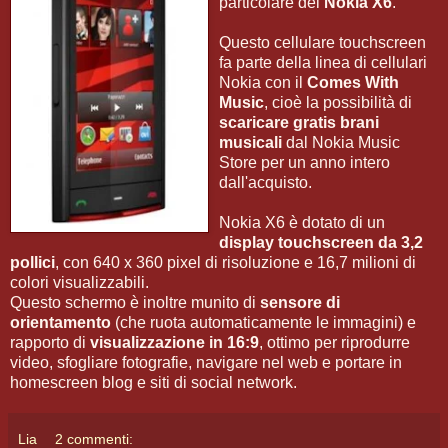
particolare del
Nokia X6
.
Questo cellulare touchscreen
fa parte della linea di cellulari
Nokia con il
Comes With
Music
, cioè la possibilità di
scaricare gratis brani
musicali
dal Nokia Music
Store per un anno intero
dall'acquisto.
Nokia X6 è dotato di un
display touchscreen da 3,2
pollici
, con 640 x 360 pixel di risoluzione e 16,7 milioni di
colori visualizzabili.
Questo schermo è inoltre munito di
sensore di
orientamento
(che ruota automaticamente le immagini) e
rapporto di
visualizzazione in 16:9
, ottimo per riprodurre
video, sfogliare fotografie, navigare nel web e portare in
homescreen blog e siti di social network.
Lia
2 commenti: