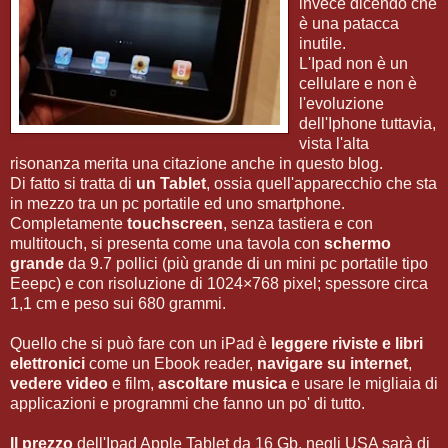
invece dicendo che
è una patacca
inutile.
L'Ipad non è un
cellulare e non è
l'evoluzione
dell'Iphone tuttavia,
vista l'alta
risonanza merita una citazione anche in questo blog.
Di fatto si tratta di
un Tablet
, ossia quell'apparecchio che sta
in mezzo tra un pc portatile ed uno smartphone.
Completamente
touchscreen
, senza tastiera e con
multitouch, si presenta come una tavola con
schermo
grande
da 9.7 pollici (più grande di un mini pc portatile tipo
Eeepc) e con risoluzione di 1024×768 pixel; spessore circa
1,1 cm e peso sui 680 grammi.
Quello che si può fare con un iPad è
leggere riviste e libri
elettronici
come un Ebook reader,
navigare su internet
,
vedere video
e film,
ascoltare musica
e usare le migliaia di
applicazioni e programmi che fanno un po' di tutto.
Il prezzo
dell'Ipad Apple Tablet da 16 Gb, negli USA sarà di