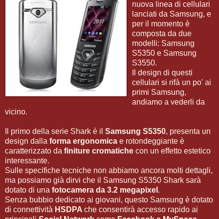
nuova linea di cellulari
lanciati da Samsung, e
per il momento è
composta da due
modelli: Samsung
S5350 e Samsung
S3550.
Il design di questi
cellulari si rifà un po' ai
primi Samsung,
andiamo a vederli da
vicino.
Il primo della serie Shark è il
Samsung S5350
, presenta un
design dalla
forma ergonomica
e rotondeggiante è
caratterizzato da
finiture cromatiche
con un effetto estetico
interessante.
Sulle specifiche tecniche non abbiamo ancora molti dettagli,
ma possiamo già dirvi che il Samsung S5350 Shark sarà
dotato di una
fotocamera da 3.2 megapixel
.
Senza bubbio dedicato ai giovani, questo Samsung è dotato
di connettività
HSDPA
che consentirà accesso rapido ai