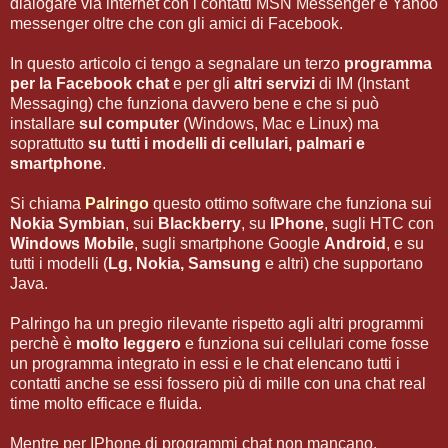
dialogare via internet con i contatti MSN Messenger e Yahoo
messenger oltre che con gli amici di Facebook.
In questo articolo ci tengo a segnalare un terzo
programma
per la Facebook chat
e per gli
altri servizi
di IM (Instant
Messaging) che funziona davvero bene e che si può
installare
sul computer
(Windows, Mac e Linux) ma
soprattutto
su tutti i modelli di cellulari, palmari e
smartphone
.
Si chiama
Palringo
questo ottimo software che funziona sui
Nokia Symbian
, sui
Blackberry
, su
IPhone
, sugli HTC con
Windows Mobile
, sugli smartphone Google
Android
, e su
tutti i modelli (
Lg, Nokia, Samsung
e altri) che supportano
Java.
Palringo ha un pregio rilevante rispetto agli altri programmi
perchè è
molto leggero
e funziona sui cellulari come fosse
un programma integrato in essi e le chat elencano tutti i
contatti anche se essi fossero più di mille con una chat real
time molto efficace e fluida.
Mentre per IPhone di programmi chat non mancano,