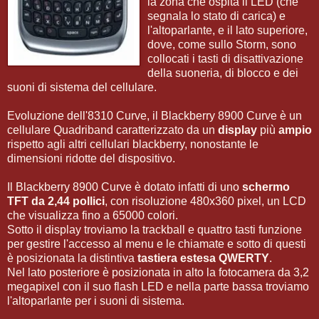
la zona che ospita il LED (che
segnala lo stato di carica) e
l'altoparlante, e il lato superiore,
dove, come sullo Storm, sono
collocati i tasti di disattivazione
della suoneria, di blocco e dei
suoni di sistema del cellulare.
Evoluzione dell'8310 Curve, il Blackberry 8900 Curve è un
cellulare Quadriband caratterizzato da un
display
più
ampio
rispetto agli altri cellulari blackberry, nonostante le
dimensioni ridotte del dispositivo.
Il Blackberry 8900 Curve è dotato infatti di uno
schermo
TFT da 2,44 pollici
, con risoluzione 480x360 pixel, un LCD
che visualizza fino a 65000 colori.
Sotto il display troviamo la trackball e quattro tasti funzione
per gestire l'accesso al menu e le chiamate e sotto di questi
è posizionata la distintiva
tastiera estesa QWERTY
.
Nel lato posteriore è posizionata in alto la fotocamera da 3,2
megapixel con il suo flash LED e nella parte bassa troviamo
l'altoparlante per i suoni di sistema.