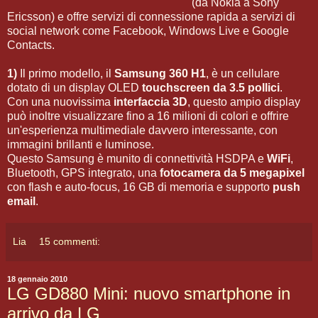
(da Nokia a Sony
Ericsson) e offre servizi di connessione rapida a servizi di
social network come Facebook, Windows Live e Google
Contacts.
1)
Il primo modello, il
Samsung 360 H1
, è un cellulare
dotato di un display OLED
touchscreen da 3.5 pollici
.
Con una nuovissima
interfaccia 3D
, questo ampio display
può inoltre visualizzare fino a 16 milioni di colori e offrire
un'esperienza multimediale davvero interessante, con
immagini brillanti e luminose.
Questo Samsung è munito di connettività HSDPA e
WiFi
,
Bluetooth, GPS integrato, una
fotocamera da 5 megapixel
con flash e auto-focus, 16 GB di memoria e supporto
push
email
.
Lia
15 commenti:
18 gennaio 2010
LG GD880 Mini: nuovo smartphone in
arrivo da LG