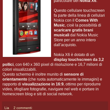
particolare del
Nokia X6
.
Questo cellulare touchscreen
fa parte della linea di cellulari
Nokia con il
Comes With
Music
, cioè la possibilità di
scaricare gratis brani
musicali
dal Nokia Music
Store per un anno intero
dall'acquisto.
Nokia X6 è dotato di un
display touchscreen da 3,2
pollici
, con 640 x 360 pixel di risoluzione e 16,7 milioni di
colori visualizzabili.
Questo schermo è inoltre munito di
sensore di
orientamento
(che ruota automaticamente le immagini) e
rapporto di
visualizzazione in 16:9
, ottimo per riprodurre
video, sfogliare fotografie, navigare nel web e portare in
homescreen blog e siti di social network.
Lia
2 commenti: