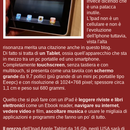
invece dicendo che
è una patacca
inutile.
L'Ipad non è un
cellulare e non è
l'evoluzione
dell'Iphone tuttavia,
vista l'alta
risonanza merita una citazione anche in questo blog.
Di fatto si tratta di
un Tablet
, ossia quell'apparecchio che sta
in mezzo tra un pc portatile ed uno smartphone.
Completamente
touchscreen
, senza tastiera e con
multitouch, si presenta come una tavola con
schermo
grande
da 9.7 pollici (più grande di un mini pc portatile tipo
Eeepc) e con risoluzione di 1024×768 pixel; spessore circa
1,1 cm e peso sui 680 grammi.
Quello che si può fare con un iPad è
leggere riviste e libri
elettronici
come un Ebook reader,
navigare su internet
,
vedere video
e film,
ascoltare musica
e usare le migliaia di
applicazioni e programmi che fanno un po' di tutto.
Il prezzo
dell'Ipad Apple Tablet da 16 Gb, negli USA sarà di