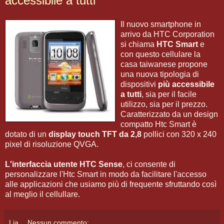
accessibile a tutti
Il nuovo smartphone in
arrivo da HTC Corporation
si chiama
HTC Smart
e
con questo cellulare la
casa taiwanese propone
una nuova tipologia di
dispositivi
più accessibile
a tutti
, sia per il facile
utilizzo, sia per il prezzo.
Caratterizzato da un design
compatto Htc Smart è
dotato di un
display touch TFT da 2,8
pollici con 320 x 240
pixel di risoluzione QVGA.
L'interfaccia utente HTC Sense
, ci consente di
personalizzare l'Htc Smart in modo da facilitare l'accesso
alle applicazioni che usiamo più di frequente sfruttando così
al meglio il cellullare.
Lia
Nessun commento: