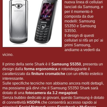
nuova linea di cellulari
lanciati da Samsung, e
per il momento è
composta da due
modelli: Samsung
S5350 e Samsung
S3550.
Il design di questi
cellulari si rifà un po' ai
primi Samsung,
andiamo a vederli da
vicino.
Il primo della serie Shark è il
Samsung S5350
, presenta un
design dalla
forma ergonomica
e rotondeggiante è
caratterizzato da
finiture cromatiche
con un effetto estetico
interessante.
Sulle specifiche tecniche non abbiamo ancora molti dettagli,
ma possiamo già dirvi che il Samsung S5350 Shark sarà
dotato di una
fotocamera da 3.2 megapixel
.
Senza bubbio dedicato ai giovani, questo Samsung è dotato
di connettività
HSDPA
che consentirà accesso rapido ai