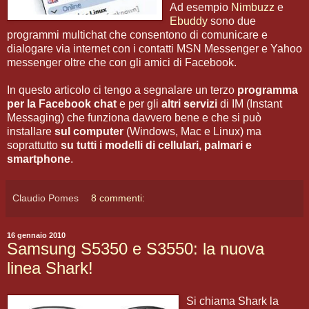
Ad esempio
Nimbuzz
e
Ebuddy
sono due
programmi multichat che consentono di comunicare e
dialogare via internet con i contatti MSN Messenger e Yahoo
messenger oltre che con gli amici di Facebook.
In questo articolo ci tengo a segnalare un terzo
programma
per la Facebook chat
e per gli
altri servizi
di IM (Instant
Messaging) che funziona davvero bene e che si può
installare
sul computer
(Windows, Mac e Linux) ma
soprattutto
su tutti i modelli di cellulari, palmari e
smartphone
.
Claudio Pomes
8 commenti:
16 gennaio 2010
Samsung S5350 e S3550: la nuova
linea Shark!
Si chiama Shark la