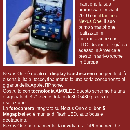
mantiene la sua
promessa e inizia il
2010 con
il lancio di
Nexus One
, il suo
primo smartphone
realizzato in
collaborazione con
HTC, disponibile già da
adesso in America e
presto in arrivo anche
in Europa.
Nexus One è dotato di
display touchscreen
che per fluidità
e sensibilità al tocco, finalmente fa una seria concorrenza al
gigante della Apple, l'iPhone.
Costruito con
tecnologia AMOLED
questo schermo ha una
diagonale di 3,7” e ed è dotato di 800×480 pixels di
risoluzione.
La
fotocamera
integrata su Nexus One è di ben
5
Megapixel
ed è munita di flash LED, autofocus e
geotagging.
Nexus One non ha niente da invidiare all' iPhone nenche