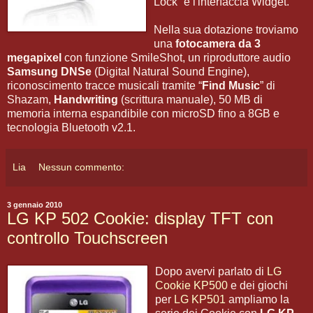
Lock” e l'interfaccia Widget.
Nella sua dotazione troviamo
una
fotocamera da 3
megapixel
con funzione SmileShot, un riproduttore audio
Samsung DNSe
(Digital Natural Sound Engine),
riconoscimento tracce musicali tramite “
Find Music
” di
Shazam,
Handwriting
(scrittura manuale), 50 MB di
memoria interna espandibile con microSD fino a 8GB e
tecnologia Bluetooth v2.1.
Lia
Nessun commento:
3 gennaio 2010
LG KP 502 Cookie: display TFT con
controllo Touchscreen
Dopo avervi parlato di
LG
Cookie KP500
e dei giochi
per
LG KP501
ampliamo la