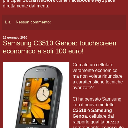
principali
Social Network
come
Facebook e MySpace
direttamente dal menù.
Lia
Nessun commento:
15 gennaio 2010
Samsung C3510 Genoa: touchscreen
economico a soli 100 euro!
Cercate un cellulare
veramente economico,
ma non volete rinunciare
a caratteristiche tecniche
avanzate?
Ci ha pensato Samsung
con il nuovo modello
C3510
o
Samsung
Genoa
, cellulare dal
rapporto qualità prezzo
sorprendente, conosciuto