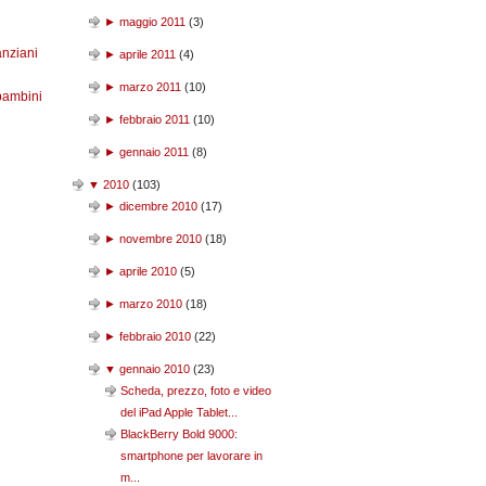
►
maggio 2011
(
3
)
anziani
►
aprile 2011
(
4
)
►
marzo 2011
(
10
)
bambini
►
febbraio 2011
(
10
)
►
gennaio 2011
(
8
)
▼
2010
(
103
)
►
dicembre 2010
(
17
)
►
novembre 2010
(
18
)
►
aprile 2010
(
5
)
►
marzo 2010
(
18
)
►
febbraio 2010
(
22
)
▼
gennaio 2010
(
23
)
Scheda, prezzo, foto e video
del iPad Apple Tablet...
BlackBerry Bold 9000:
smartphone per lavorare in
m...