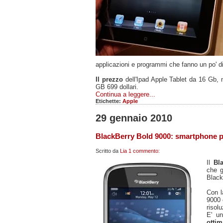
applicazioni e programmi che fanno un po' di
Il prezzo
dell'Ipad Apple Tablet da 16 Gb, 
GB 699 dollari.
Continua a leggere...
Etichette:
Apple
29 gennaio 2010
BlackBerry Bold 9000: smartphone p
Scritto da
Lia
1 commento:
Il
Bl
che g
Black
Con l
9000 
risolu
E' u
ottim