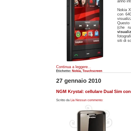
anno int
Nokia X
con 640
visualizz
Questo 
(che r
visuali
fotogra
siti di 
Continua a leggere...
Etichette:
Nokia
,
Touchscreen
27 gennaio 2010
NGM Krystal: cellulare Dual Sim con 
Scritto da
Lia
Nessun commento: