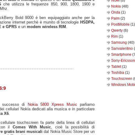
NGM
(6)
TS
che utilizza le frequenze 850, 900, 1800, 1900 e
Nokia
(48)
 Mhz.
Onda
(1)
ackBerry Bold 9000 è ben equipaggiato anche per la
Palm
(2)
azione internet perchè è munito di tecnologie
HSDPA,
PostMobile
(1)
E e GPRS
e un
modem wireless RIM
.
Qwerty
(6)
Rim
(1)
Samsung
(40)
Sanvalentino
Smartphone
(
Sony-Ericsso
Tablet
(1)
Toshiba
(1)
Touchscreen
(
Windows Mob
6:9
il successo di
Nokia 5800 Xpress Music
parliamo
ei cellulari Nokia dedicati alla musica e in particolare
ia X6
.
ellulare touchscreen fa parte della linea di cellulari
con il
Comes With Music
, cioè la possibilità di
re gratis brani musicali
dal Nokia Music Store per un