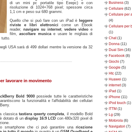
di un mini pc portatile tipo Eeepc) e con
Business
(3)
risoluzione di 1024×768 pixel; spessore circa
Cellulare
(62)
1,1 cm e peso sui 680 grammi.
Cellulare per 
Quello che si può fare con un iPad è
leggere
(4)
riviste e libri elettronici
come un Ebook
Cellulare per 
reader,
navigare su internet
,
vedere video
e
(1)
film,
ascoltare musica
e usare le migliaia di
 tutto.
Chat
(1)
Donna
(11)
negli USA sarà di 499 dollari mentre la versione da 32
Dual Sim
(16)
Facebook
(8)
Giochi
(7)
Google
(5)
Htc
(22)
Huawei
(1)
er lavorare in movimento
internet
(3)
iPad
(1)
ackBerry Bold 9000
possiede tutte le caratteristiche
iPhone
(11)
arantiscono la funzionalità e l'affidabilità dei cellulari
iPod touch
(1)
Berry.
ITTM
(1)
a classica
tastiera qwerty completa
, il modello Bold
Lg
(29)
è dotato di un
display 16:9 LCD
con 480x320 pixel di
Motorola
(6)
zione.
Navigatori
(7)
no smartphone che ci può garantire una
ricezione
a in tutto il mondo
in quanto è un
GSM Quadband e