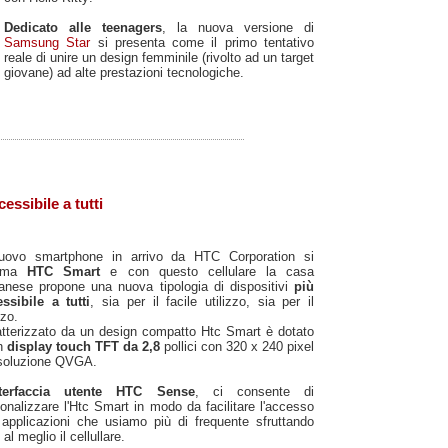
Dedicato alle teenagers
, la nuova versione di
Samsung Star
si presenta come il primo tentativo
reale di unire un design femminile (rivolto ad un target
giovane) ad alte prestazioni tecnologiche.
ssibile a tutti
nuovo smartphone in arrivo da HTC Corporation si
iama
HTC Smart
e con questo cellulare la casa
anese propone una nuova tipologia di dispositivi
più
ssibile a tutti
, sia per il facile utilizzo, sia per il
zo.
tterizzato da un design compatto Htc Smart è dotato
un
display touch TFT da 2,8
pollici con 320 x 240 pixel
isoluzione QVGA.
nterfaccia utente HTC Sense
, ci consente di
onalizzare l'Htc Smart in modo da facilitare l'accesso
 applicazioni che usiamo più di frequente sfruttando
 al meglio il cellullare.