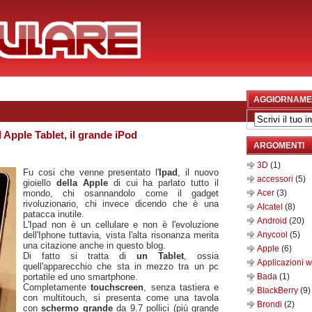
AGGIORNAME
 Apple Tablet, il grande iPod
ARGOMENTI
3D
(1)
Fu cosi che venne presentato l'
Ipad
, il nuovo
accessori
(5)
gioiello
della Apple
di cui ha parlato tutto il
mondo, chi osannandolo come il gadget
Acer
(3)
rivoluzionario, chi invece dicendo che è una
Alcatel
(8)
patacca inutile.
Android
(20)
L'Ipad non è un cellulare e non è l'evoluzione
dell'Iphone tuttavia, vista l'alta risonanza merita
Anycool
(5)
una citazione anche in questo blog.
Apple
(6)
Di fatto si tratta di
un Tablet
, ossia
Applicazioni 
quell'apparecchio che sta in mezzo tra un pc
portatile ed uno smartphone.
Bada
(1)
Completamente
touchscreen
, senza tastiera e
BlackBerry
(9)
con multitouch, si presenta come una tavola
Brondi
(2)
con
schermo grande
da 9.7 pollici (più grande