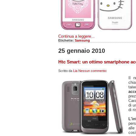
Continua a leggere...
Etichette:
Samsung
25 gennaio 2010
Htc Smart: un ottimo smartphone acce
Scritto da
Lia
Nessun commento:
Il 
ch
taiw
acce
prez
Cara
di 
di r
L'i
pers
alle
così