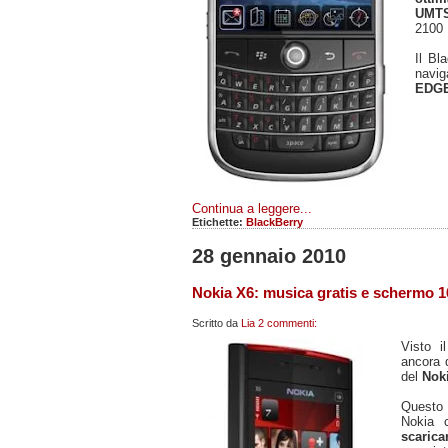
UM
2100
Il Bl
navig
EDG
Continua a leggere...
Etichette:
BlackBerry
28 gennaio 2010
Nokia X6: musica gratis e schermo 1
Scritto da
Lia
2 commenti:
Visto 
ancora d
del
Nok
Questo c
Nokia 
scarica