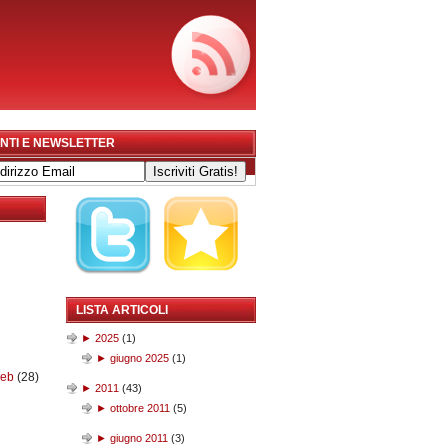
NTI E NEWSLETTER
LISTA ARTICOLI
►
2025
(
1
)
►
giugno 2025
(
1
)
web
(28)
►
2011
(
43
)
►
ottobre 2011
(
5
)
►
giugno 2011
(
3
)