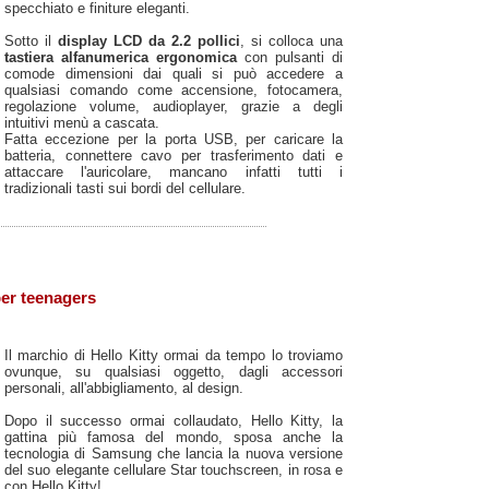
specchiato e finiture eleganti.
Sotto il
display LCD da 2.2 pollici
, si colloca una
tastiera alfanumerica ergonomica
con pulsanti di
comode dimensioni dai quali si può accedere a
qualsiasi comando come accensione, fotocamera,
regolazione volume, audioplayer, grazie a degli
intuitivi menù a cascata.
Fatta eccezione per la porta USB, per caricare la
batteria, connettere cavo per trasferimento dati e
attaccare l'auricolare, mancano infatti tutti i
tradizionali tasti sui bordi del cellulare.
per teenagers
Il marchio di Hello Kitty ormai da tempo lo troviamo
ovunque, su qualsiasi oggetto, dagli accessori
personali, all'abbigliamento, al design.
Dopo il successo ormai collaudato, Hello Kitty, la
gattina più famosa del mondo, sposa anche la
tecnologia di Samsung che lancia la nuova versione
del suo elegante cellulare Star touchscreen, in rosa e
con Hello Kitty!