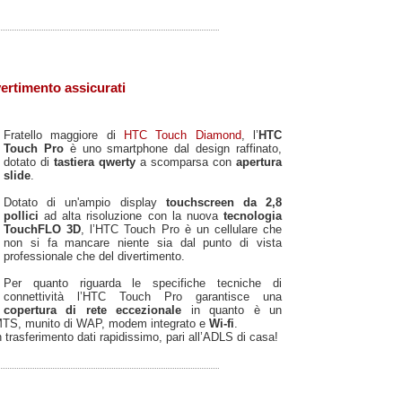
ertimento assicurati
Fratello maggiore di
HTC Touch Diamond
, l’
HTC
Touch Pro
è uno smartphone dal design raffinato,
dotato di
tastiera qwerty
a scomparsa con
apertura
slide
.
Dotato di un'ampio display
touchscreen da 2,8
pollici
ad alta risoluzione con la nuova
tecnologia
TouchFLO 3D
, l’HTC Touch Pro è un cellulare che
non si fa mancare niente sia dal punto di vista
professionale che del divertimento.
Per quanto riguarda le specifiche tecniche di
connettività l’HTC Touch Pro garantisce una
copertura di rete eccezionale
in quanto è un
MTS, munito di WAP, modem integrato e
Wi-fi
.
 trasferimento dati rapidissimo, pari all’ADLS di casa!