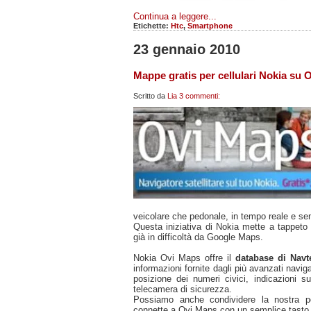
Continua a leggere...
Etichette:
Htc
,
Smartphone
23 gennaio 2010
Mappe gratis per cellulari Nokia su 
Scritto da
Lia
3 commenti:
veicolare che pedonale, in tempo reale e sen
Questa iniziativa di Nokia mette a tappeto 
già in difficoltà da Google Maps.
Nokia Ovi Maps offre il
database di Nav
informazioni fornite dagli più avanzati navig
posizione dei numeri civici, indicazioni sui
telecamera di sicurezza.
Possiamo anche condividere la nostra po
connette a Ovi Maps con un semplice tasto