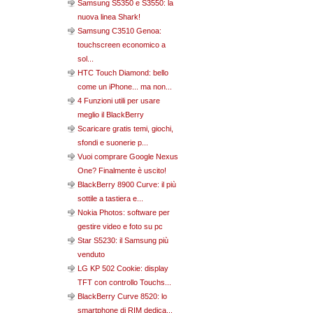
Samsung S5350 e S3550: la
nuova linea Shark!
Samsung C3510 Genoa:
touchscreen economico a
sol...
HTC Touch Diamond: bello
come un iPhone... ma non...
4 Funzioni utili per usare
meglio il BlackBerry
Scaricare gratis temi, giochi,
sfondi e suonerie p...
Vuoi comprare Google Nexus
One? Finalmente è uscito!
BlackBerry 8900 Curve: il più
sottile a tastiera e...
Nokia Photos: software per
gestire video e foto su pc
Star S5230: il Samsung più
venduto
LG KP 502 Cookie: display
TFT con controllo Touchs...
BlackBerry Curve 8520: lo
smartphone di RIM dedica...