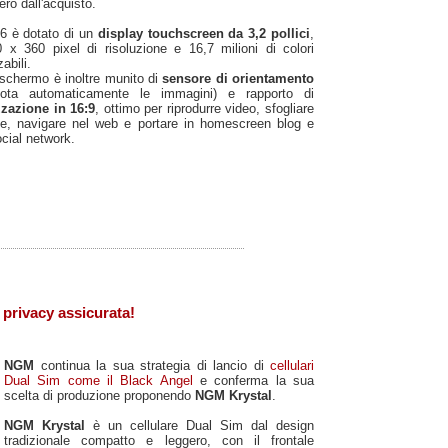
ero dall'acquisto.
6 è dotato di un
display touchscreen da 3,2 pollici
,
 x 360 pixel di risoluzione e 16,7 milioni di colori
abili.
schermo è inoltre munito di
sensore di orientamento
uota automaticamente le immagini) e rapporto di
zzazione in 16:9
, ottimo per riprodurre video, sfogliare
fie, navigare nel web e portare in homescreen blog e
social network.
privacy assicurata!
NGM
continua la sua strategia di lancio di
cellulari
Dual Sim come il Black Angel
e conferma la sua
scelta di produzione proponendo
NGM Krystal
.
NGM Krystal
è un cellulare Dual Sim dal design
tradizionale compatto e leggero, con il frontale