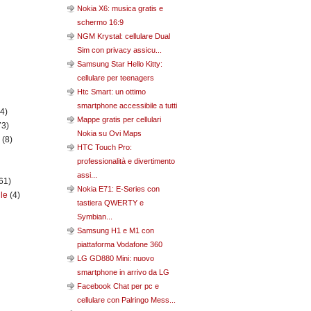
Nokia X6: musica gratis e
schermo 16:9
NGM Krystal: cellulare Dual
Sim con privacy assicu...
Samsung Star Hello Kitty:
cellulare per teenagers
Htc Smart: un ottimo
smartphone accessibile a tutti
(4)
Mappe gratis per cellulari
73)
Nokia su Ovi Maps
n
(8)
HTC Touch Pro:
professionalità e divertimento
assi...
61)
Nokia E71: E-Series con
ile
(4)
tastiera QWERTY e
Symbian...
Samsung H1 e M1 con
piattaforma Vodafone 360
LG GD880 Mini: nuovo
smartphone in arrivo da LG
Facebook Chat per pc e
cellulare con Palringo Mess...