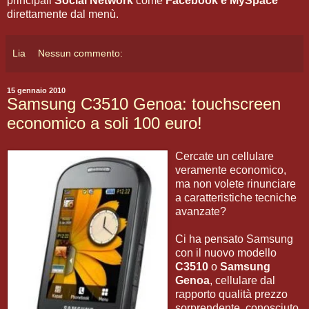
principali
Social Network
come
Facebook e MySpace
direttamente dal menù.
Lia
Nessun commento:
15 gennaio 2010
Samsung C3510 Genoa: touchscreen
economico a soli 100 euro!
Cercate un cellulare
veramente economico,
ma non volete rinunciare
a caratteristiche tecniche
avanzate?
Ci ha pensato Samsung
con il nuovo modello
C3510
o
Samsung
Genoa
, cellulare dal
rapporto qualità prezzo
sorprendente, conosciuto