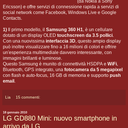
(da Nokia a Sony
Ericsson) e offre servizi di connessione rapida a servizi di
social network come Facebook, Windows Live e Google
Contacts.
1)
Il primo modello, il
Samsung 360 H1
, è un cellulare
dotato di un display OLED
touchscreen da 3.5 pollici
.
Con una nuovissima
interfaccia 3D
, questo ampio display
può inoltre visualizzare fino a 16 milioni di colori e offrire
un'esperienza multimediale davvero interessante, con
immagini brillanti e luminose.
Questo Samsung è munito di connettività HSDPA e
WiFi
,
Bluetooth, GPS integrato, una
fotocamera da 5 megapixel
con flash e auto-focus, 16 GB di memoria e supporto
push
email
.
Lia
15 commenti:
18 gennaio 2010
LG GD880 Mini: nuovo smartphone in
arrivo da LG