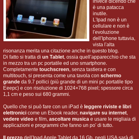
invece dicendo che
è una patacca
inutile.
L'Ipad non è un
cellulare e non è
l'evoluzione
dell'Iphone tuttavia,
vista l'alta
risonanza merita una citazione anche in questo blog.
Di fatto si tratta di
un Tablet
, ossia quell'apparecchio che sta
in mezzo tra un pc portatile ed uno smartphone.
Completamente
touchscreen
, senza tastiera e con
multitouch, si presenta come una tavola con
schermo
grande
da 9.7 pollici (più grande di un mini pc portatile tipo
Eeepc) e con risoluzione di 1024×768 pixel; spessore circa
1,1 cm e peso sui 680 grammi.
Quello che si può fare con un iPad è
leggere riviste e libri
elettronici
come un Ebook reader,
navigare su internet
,
vedere video
e film,
ascoltare musica
e usare le migliaia di
applicazioni e programmi che fanno un po' di tutto.
Il prezzo
dell'Ipad Apple Tablet da 16 Gb, negli USA sarà di