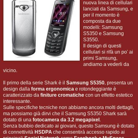
nuova linea di cellulari
lanciati da Samsung, e
per il momento è
composta da due
modelli: Samsung
S5350 e Samsung
S3550.
Il design di questi
cellulari si rifà un po' ai
primi Samsung,
andiamo a vederli da
vicino.
Il primo della serie Shark è il
Samsung S5350
, presenta un
design dalla
forma ergonomica
e rotondeggiante è
caratterizzato da
finiture cromatiche
con un effetto estetico
interessante.
Sulle specifiche tecniche non abbiamo ancora molti dettagli,
ma possiamo già dirvi che il Samsung S5350 Shark sarà
dotato di una
fotocamera da 3.2 megapixel
.
Senza bubbio dedicato ai giovani, questo Samsung è dotato
di connettività
HSDPA
che consentirà accesso rapido ai