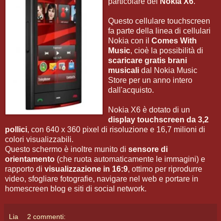
particolare del
Nokia X6
.
Questo cellulare touchscreen
fa parte della linea di cellulari
Nokia con il
Comes With
Music
, cioè la possibilità di
scaricare gratis brani
musicali
dal Nokia Music
Store per un anno intero
dall'acquisto.
Nokia X6 è dotato di un
display touchscreen da 3,2
pollici
, con 640 x 360 pixel di risoluzione e 16,7 milioni di
colori visualizzabili.
Questo schermo è inoltre munito di
sensore di
orientamento
(che ruota automaticamente le immagini) e
rapporto di
visualizzazione in 16:9
, ottimo per riprodurre
video, sfogliare fotografie, navigare nel web e portare in
homescreen blog e siti di social network.
Lia
2 commenti: