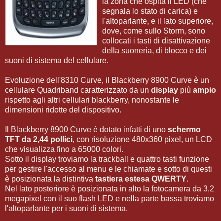
la zona che ospita il LED (che
segnala lo stato di carica) e
l'altoparlante, e il lato superiore,
dove, come sullo Storm, sono
collocati i tasti di disattivazione
della suoneria, di blocco e dei
suoni di sistema del cellulare.
Evoluzione dell'8310 Curve, il Blackberry 8900 Curve è un
cellulare Quadriband caratterizzato da un
display
più
ampio
rispetto agli altri cellulari blackberry, nonostante le
dimensioni ridotte del dispositivo.
Il Blackberry 8900 Curve è dotato infatti di uno
schermo
TFT da 2,44 pollici
, con risoluzione 480x360 pixel, un LCD
che visualizza fino a 65000 colori.
Sotto il display troviamo la trackball e quattro tasti funzione
per gestire l'accesso al menu e le chiamate e sotto di questi
è posizionata la distintiva
tastiera estesa QWERTY
.
Nel lato posteriore è posizionata in alto la fotocamera da 3,2
megapixel con il suo flash LED e nella parte bassa troviamo
l'altoparlante per i suoni di sistema.