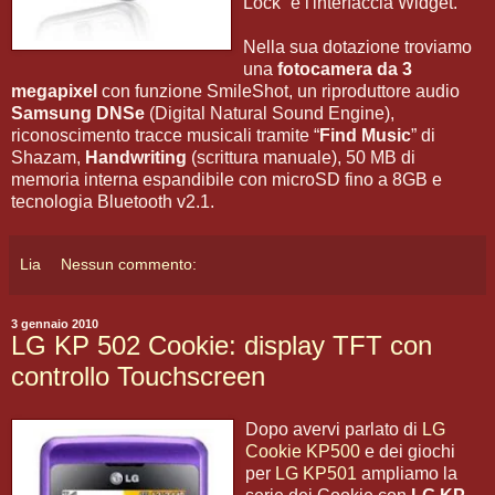
Lock” e l'interfaccia Widget.
Nella sua dotazione troviamo
una
fotocamera da 3
megapixel
con funzione SmileShot, un riproduttore audio
Samsung DNSe
(Digital Natural Sound Engine),
riconoscimento tracce musicali tramite “
Find Music
” di
Shazam,
Handwriting
(scrittura manuale), 50 MB di
memoria interna espandibile con microSD fino a 8GB e
tecnologia Bluetooth v2.1.
Lia
Nessun commento:
3 gennaio 2010
LG KP 502 Cookie: display TFT con
controllo Touchscreen
Dopo avervi parlato di
LG
Cookie KP500
e dei giochi
per
LG KP501
ampliamo la