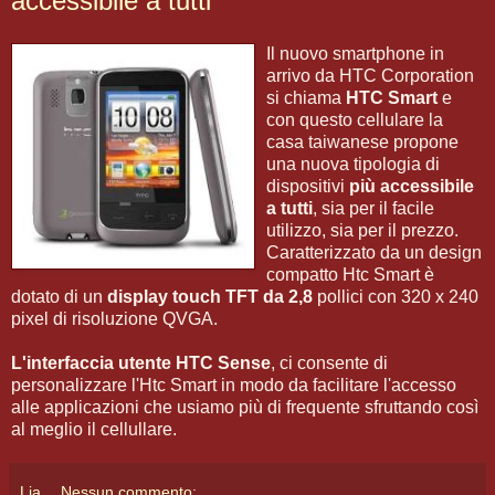
accessibile a tutti
Il nuovo smartphone in
arrivo da HTC Corporation
si chiama
HTC Smart
e
con questo cellulare la
casa taiwanese propone
una nuova tipologia di
dispositivi
più accessibile
a tutti
, sia per il facile
utilizzo, sia per il prezzo.
Caratterizzato da un design
compatto Htc Smart è
dotato di un
display touch TFT da 2,8
pollici con 320 x 240
pixel di risoluzione QVGA.
L'interfaccia utente HTC Sense
, ci consente di
personalizzare l'Htc Smart in modo da facilitare l'accesso
alle applicazioni che usiamo più di frequente sfruttando così
al meglio il cellullare.
Lia
Nessun commento: