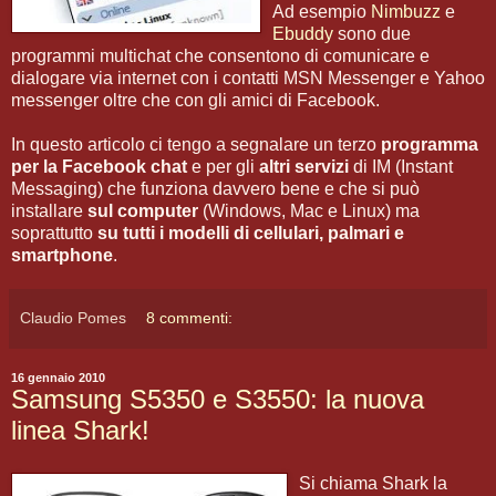
Ad esempio
Nimbuzz
e
Ebuddy
sono due
programmi multichat che consentono di comunicare e
dialogare via internet con i contatti MSN Messenger e Yahoo
messenger oltre che con gli amici di Facebook.
In questo articolo ci tengo a segnalare un terzo
programma
per la Facebook chat
e per gli
altri servizi
di IM (Instant
Messaging) che funziona davvero bene e che si può
installare
sul computer
(Windows, Mac e Linux) ma
soprattutto
su tutti i modelli di cellulari, palmari e
smartphone
.
Claudio Pomes
8 commenti:
16 gennaio 2010
Samsung S5350 e S3550: la nuova
linea Shark!
Si chiama Shark la