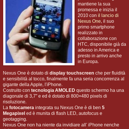
mantiene la sua
promessa e inizia il
2010 con
il lancio di
Nexus One
, il suo
primo smartphone
realizzato in
collaborazione con
HTC, disponibile già da
adesso in America e
presto in arrivo anche
in Europa.
Nexus One è dotato di
display touchscreen
che per fluidità
e sensibilità al tocco, finalmente fa una seria concorrenza al
gigante della Apple, l'iPhone.
Costruito con
tecnologia AMOLED
questo schermo ha una
diagonale di 3,7” e ed è dotato di 800×480 pixels di
risoluzione.
La
fotocamera
integrata su Nexus One è di ben
5
Megapixel
ed è munita di flash LED, autofocus e
geotagging.
Nexus One non ha niente da invidiare all' iPhone nenche