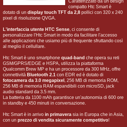
Caratterizzato da un design
compatto Htc Smart è
dotato di un
display touch TFT da 2,8
pollici con 320 x 240
pixel di risoluzione QVGA.
L'interfaccia utente HTC Sense
, ci consente di
personalizzare l'Htc Smart in modo da facilitare l'accesso
alle applicazioni che usiamo più di frequente sfruttando così
al meglio il cellullare.
Htc Smart è uno smartphone
quad-band
che opera su reti
GSM/GPRS/EDGE e HSPA, utilizza la piattaforma
Qualcomm Brew MP e ha un processore da 300 MHz, offre
connettività
Bluetooth 2.1
con EDR ed è dotato di
fotocamera da 3.0 megapixel
, 256 MB di memoria ROM,
256 MB di memoria RAM espandibili con microSD, jack
audio standard da 3.5 mm.
La batteria da 1100 mAh garantisce un'autonomia di 600 ore
in standby e 450 minuti in conversazione.
Htc Smart è in arrivo
in primavera
sia in Europa che in Asia,
con un
prezzo di vendita sicuramente competitivo
!