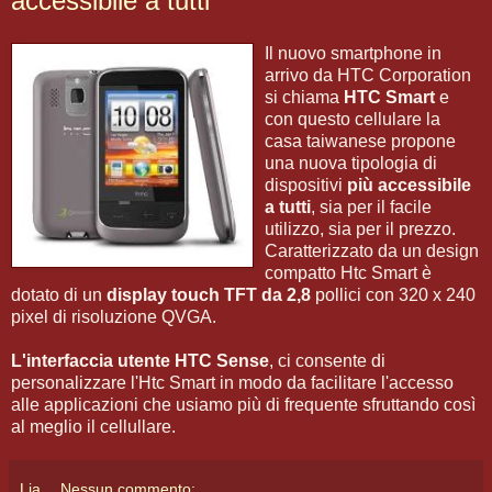
accessibile a tutti
Il nuovo smartphone in
arrivo da HTC Corporation
si chiama
HTC Smart
e
con questo cellulare la
casa taiwanese propone
una nuova tipologia di
dispositivi
più accessibile
a tutti
, sia per il facile
utilizzo, sia per il prezzo.
Caratterizzato da un design
compatto Htc Smart è
dotato di un
display touch TFT da 2,8
pollici con 320 x 240
pixel di risoluzione QVGA.
L'interfaccia utente HTC Sense
, ci consente di
personalizzare l'Htc Smart in modo da facilitare l'accesso
alle applicazioni che usiamo più di frequente sfruttando così
al meglio il cellullare.
Lia
Nessun commento: