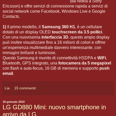
(da Nokia a Sony
Ericsson) e offre servizi di connessione rapida a servizi di
social network come Facebook, Windows Live e Google
Contacts.
1)
Il primo modello, il
Samsung 360 H1
, è un cellulare
dotato di un display OLED
touchscreen da 3.5 pollici
.
Con una nuovissima
interfaccia 3D
, questo ampio display
può inoltre visualizzare fino a 16 milioni di colori e offrire
un'esperienza multimediale davvero interessante, con
immagini brillanti e luminose.
Questo Samsung è munito di connettività HSDPA e
WiFi
,
Bluetooth, GPS integrato, una
fotocamera da 5 megapixel
con flash e auto-focus, 16 GB di memoria e supporto
push
email
.
Lia
15 commenti:
18 gennaio 2010
LG GD880 Mini: nuovo smartphone in
arrivo da LG