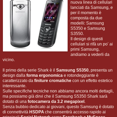
nuova linea di cellulari
lanciati da Samsung, e
per il momento è
composta da due
modelli: Samsung
S5350 e Samsung
S3550.
Il design di questi
cellulari si rifà un po' ai
primi Samsung,
andiamo a vederli da
vicino.
Il primo della serie Shark è il
Samsung S5350
, presenta un
design dalla
forma ergonomica
e rotondeggiante è
caratterizzato da
finiture cromatiche
con un effetto estetico
interessante.
Sulle specifiche tecniche non abbiamo ancora molti dettagli,
ma possiamo già dirvi che il Samsung S5350 Shark sarà
dotato di una
fotocamera da 3.2 megapixel
.
Senza bubbio dedicato ai giovani, questo Samsung è dotato
di connettività
HSDPA
che consentirà accesso rapido ai