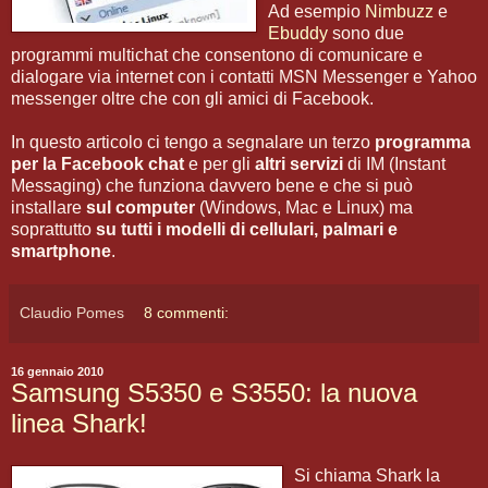
Ad esempio
Nimbuzz
e
Ebuddy
sono due
programmi multichat che consentono di comunicare e
dialogare via internet con i contatti MSN Messenger e Yahoo
messenger oltre che con gli amici di Facebook.
In questo articolo ci tengo a segnalare un terzo
programma
per la Facebook chat
e per gli
altri servizi
di IM (Instant
Messaging) che funziona davvero bene e che si può
installare
sul computer
(Windows, Mac e Linux) ma
soprattutto
su tutti i modelli di cellulari, palmari e
smartphone
.
Claudio Pomes
8 commenti:
16 gennaio 2010
Samsung S5350 e S3550: la nuova
linea Shark!
Si chiama Shark la