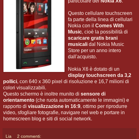
particolare del
Nokia X6
.
Questo cellulare touchscreen
fa parte della linea di cellulari
Nokia con il
Comes With
Music
, cioè la possibilità di
scaricare gratis brani
musicali
dal Nokia Music
Store per un anno intero
dall'acquisto.
Nokia X6 è dotato di un
display touchscreen da 3,2
pollici
, con 640 x 360 pixel di risoluzione e 16,7 milioni di
colori visualizzabili.
Questo schermo è inoltre munito di
sensore di
orientamento
(che ruota automaticamente le immagini) e
rapporto di
visualizzazione in 16:9
, ottimo per riprodurre
video, sfogliare fotografie, navigare nel web e portare in
homescreen blog e siti di social network.
Lia
2 commenti: