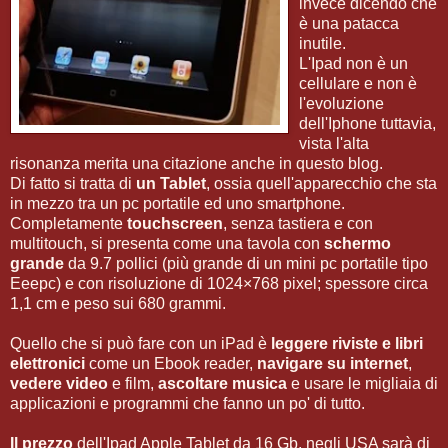
invece dicendo che
è una patacca
inutile.
L'Ipad non è un
cellulare e non è
l'evoluzione
dell'Iphone tuttavia,
vista l'alta
risonanza merita una citazione anche in questo blog.
Di fatto si tratta di
un Tablet
, ossia quell'apparecchio che sta
in mezzo tra un pc portatile ed uno smartphone.
Completamente
touchscreen
, senza tastiera e con
multitouch, si presenta come una tavola con
schermo
grande
da 9.7 pollici (più grande di un mini pc portatile tipo
Eeepc) e con risoluzione di 1024×768 pixel; spessore circa
1,1 cm e peso sui 680 grammi.
Quello che si può fare con un iPad è
leggere riviste e libri
elettronici
come un Ebook reader,
navigare su internet
,
vedere video
e film,
ascoltare musica
e usare le migliaia di
applicazioni e programmi che fanno un po' di tutto.
Il prezzo
dell'Ipad Apple Tablet da 16 Gb, negli USA sarà di