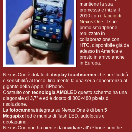
mantiene la sua
promessa e inizia il
2010 con
il lancio di
Nexus One
, il suo
primo smartphone
realizzato in
collaborazione con
HTC, disponibile già da
adesso in America e
presto in arrivo anche
in Europa.
Nexus One è dotato di
display touchscreen
che per fluidità
e sensibilità al tocco, finalmente fa una seria concorrenza al
gigante della Apple, l'iPhone.
Costruito con
tecnologia AMOLED
questo schermo ha una
diagonale di 3,7” e ed è dotato di 800×480 pixels di
risoluzione.
La
fotocamera
integrata su Nexus One è di ben
5
Megapixel
ed è munita di flash LED, autofocus e
geotagging.
Nexus One non ha niente da invidiare all' iPhone nenche