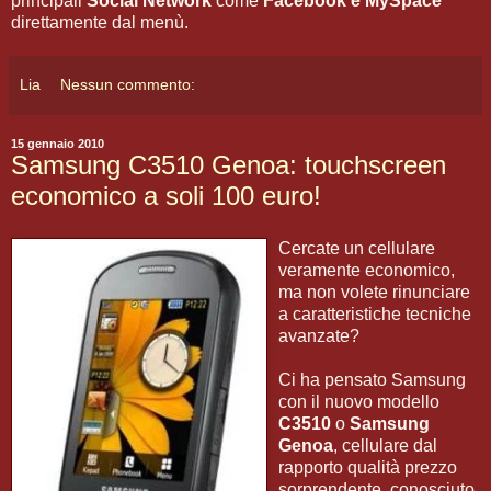
principali
Social Network
come
Facebook e MySpace
direttamente dal menù.
Lia
Nessun commento:
15 gennaio 2010
Samsung C3510 Genoa: touchscreen
economico a soli 100 euro!
Cercate un cellulare
veramente economico,
ma non volete rinunciare
a caratteristiche tecniche
avanzate?
Ci ha pensato Samsung
con il nuovo modello
C3510
o
Samsung
Genoa
, cellulare dal
rapporto qualità prezzo
sorprendente, conosciuto