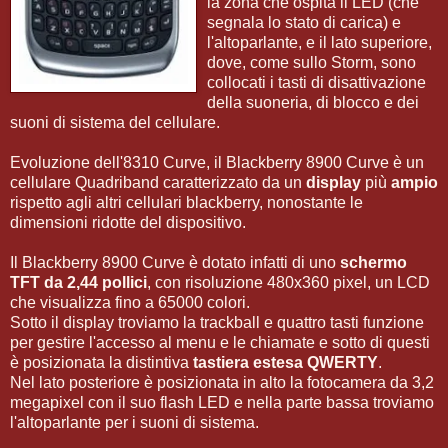
la zona che ospita il LED (che
segnala lo stato di carica) e
l'altoparlante, e il lato superiore,
dove, come sullo Storm, sono
collocati i tasti di disattivazione
della suoneria, di blocco e dei
suoni di sistema del cellulare.
Evoluzione dell'8310 Curve, il Blackberry 8900 Curve è un
cellulare Quadriband caratterizzato da un
display
più
ampio
rispetto agli altri cellulari blackberry, nonostante le
dimensioni ridotte del dispositivo.
Il Blackberry 8900 Curve è dotato infatti di uno
schermo
TFT da 2,44 pollici
, con risoluzione 480x360 pixel, un LCD
che visualizza fino a 65000 colori.
Sotto il display troviamo la trackball e quattro tasti funzione
per gestire l'accesso al menu e le chiamate e sotto di questi
è posizionata la distintiva
tastiera estesa QWERTY
.
Nel lato posteriore è posizionata in alto la fotocamera da 3,2
megapixel con il suo flash LED e nella parte bassa troviamo
l'altoparlante per i suoni di sistema.