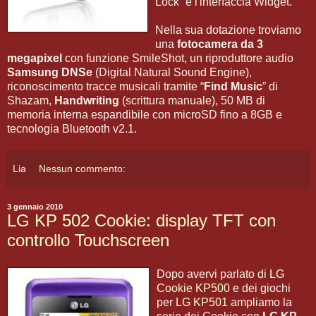
Lock” e l'interfaccia Widget.
Nella sua dotazione troviamo
una
fotocamera da 3
megapixel
con funzione SmileShot, un riproduttore audio
Samsung DNSe
(Digital Natural Sound Engine),
riconoscimento tracce musicali tramite “
Find Music
” di
Shazam,
Handwriting
(scrittura manuale), 50 MB di
memoria interna espandibile con microSD fino a 8GB e
tecnologia Bluetooth v2.1.
Lia
Nessun commento:
3 gennaio 2010
LG KP 502 Cookie: display TFT con
controllo Touchscreen
Dopo avervi parlato di
LG
Cookie KP500
e dei giochi
per
LG KP501
ampliamo la