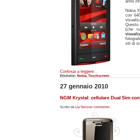
anno int
Nokia X
con 640
visualizz
Questo 
(che r
visuali
fotogra
siti di 
Continua a leggere...
Etichette:
Nokia
,
Touchscreen
27 gennaio 2010
NGM Krystal: cellulare Dual Sim con 
Scritto da
Lia
Nessun commento: