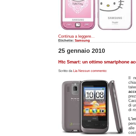
Continua a leggere...
Etichette:
Samsung
25 gennaio 2010
Htc Smart: un ottimo smartphone acce
Scritto da
Lia
Nessun commento:
Il 
ch
taiw
acce
prez
Cara
di 
di r
L'i
pers
alle
così