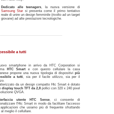
Dedicato alle teenagers
, la nuova versione di
Samsung Star
si presenta come il primo tentativo
reale di unire un design femminile (rivolto ad un target
giovane) ad alte prestazioni tecnologiche.
ssibile a tutti
nuovo smartphone in arrivo da HTC Corporation si
iama
HTC Smart
e con questo cellulare la casa
anese propone una nuova tipologia di dispositivi
più
ssibile a tutti
, sia per il facile utilizzo, sia per il
zo.
tterizzato da un design compatto Htc Smart è dotato
un
display touch TFT da 2,8
pollici con 320 x 240 pixel
isoluzione QVGA.
nterfaccia utente HTC Sense
, ci consente di
onalizzare l'Htc Smart in modo da facilitare l'accesso
 applicazioni che usiamo più di frequente sfruttando
 al meglio il cellullare.