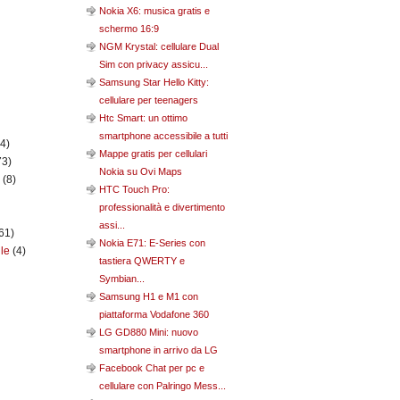
Nokia X6: musica gratis e
schermo 16:9
NGM Krystal: cellulare Dual
Sim con privacy assicu...
Samsung Star Hello Kitty:
cellulare per teenagers
Htc Smart: un ottimo
smartphone accessibile a tutti
(4)
Mappe gratis per cellulari
73)
Nokia su Ovi Maps
n
(8)
HTC Touch Pro:
professionalità e divertimento
assi...
61)
Nokia E71: E-Series con
ile
(4)
tastiera QWERTY e
Symbian...
Samsung H1 e M1 con
piattaforma Vodafone 360
LG GD880 Mini: nuovo
smartphone in arrivo da LG
Facebook Chat per pc e
cellulare con Palringo Mess...