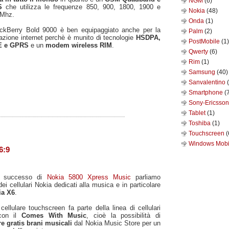
NGM
(6)
TS
che utilizza le frequenze 850, 900, 1800, 1900 e
Nokia
(48)
 Mhz.
Onda
(1)
ackBerry Bold 9000 è ben equipaggiato anche per la
Palm
(2)
azione internet perchè è munito di tecnologie
HSDPA,
PostMobile
(1)
E e GPRS
e un
modem wireless RIM
.
Qwerty
(6)
Rim
(1)
Samsung
(40)
Sanvalentino
Smartphone
(
Sony-Ericsso
Tablet
(1)
Toshiba
(1)
Touchscreen
(
Windows Mob
6:9
il successo di
Nokia 5800 Xpress Music
parliamo
ei cellulari Nokia dedicati alla musica e in particolare
ia X6
.
ellulare touchscreen fa parte della linea di cellulari
con il
Comes With Music
, cioè la possibilità di
re gratis brani musicali
dal Nokia Music Store per un