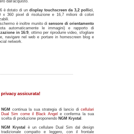
ero dall'acquisto.
6 è dotato di un
display touchscreen da 3,2 pollici
,
 x 360 pixel di risoluzione e 16,7 milioni di colori
abili.
schermo è inoltre munito di
sensore di orientamento
uota automaticamente le immagini) e rapporto di
zzazione in 16:9
, ottimo per riprodurre video, sfogliare
fie, navigare nel web e portare in homescreen blog e
social network.
privacy assicurata!
NGM
continua la sua strategia di lancio di
cellulari
Dual Sim come il Black Angel
e conferma la sua
scelta di produzione proponendo
NGM Krystal
.
NGM Krystal
è un cellulare Dual Sim dal design
tradizionale compatto e leggero, con il frontale