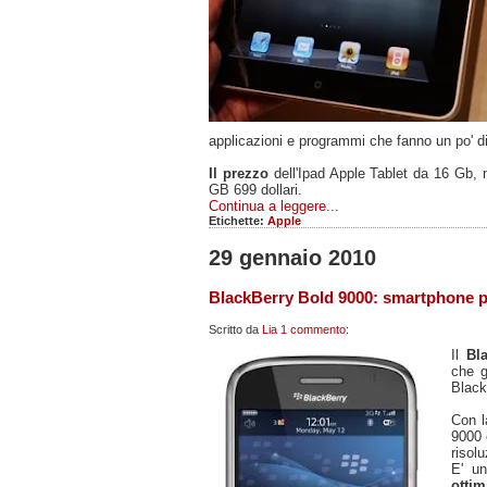
applicazioni e programmi che fanno un po' di
Il prezzo
dell'Ipad Apple Tablet da 16 Gb, 
GB 699 dollari.
Continua a leggere...
Etichette:
Apple
29 gennaio 2010
BlackBerry Bold 9000: smartphone p
Scritto da
Lia
1 commento:
Il
Bl
che g
Black
Con l
9000 
risolu
E' u
ottim