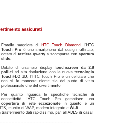
ertimento assicurati
Fratello maggiore di
HTC Touch Diamond
, l’
HTC
Touch Pro
è uno smartphone dal design raffinato,
dotato di
tastiera qwerty
a scomparsa con
apertura
slide
.
Dotato di un'ampio display
touchscreen da 2,8
pollici
ad alta risoluzione con la nuova
tecnologia
TouchFLO 3D
, l’HTC Touch Pro è un cellulare che
non si fa mancare niente sia dal punto di vista
professionale che del divertimento.
Per quanto riguarda le specifiche tecniche di
connettività l’HTC Touch Pro garantisce una
copertura di rete eccezionale
in quanto è un
MTS, munito di WAP, modem integrato e
Wi-fi
.
 trasferimento dati rapidissimo, pari all’ADLS di casa!