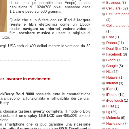
di un mini pc portatile tipo Eeepc) e con
Business
(3)
risoluzione di 1024×768 pixel; spessore circa
Cellulare
(62)
1,1 cm e peso sui 680 grammi.
Cellulare per 
Quello che si può fare con un iPad è
leggere
(4)
riviste e libri elettronici
come un Ebook
Cellulare per 
reader,
navigare su internet
,
vedere video
e
(1)
film,
ascoltare musica
e usare le migliaia di
 tutto.
Chat
(1)
Donna
(11)
negli USA sarà di 499 dollari mentre la versione da 32
Dual Sim
(16)
Facebook
(8)
Giochi
(7)
Google
(5)
Htc
(22)
Huawei
(1)
er lavorare in movimento
internet
(3)
iPad
(1)
ackBerry Bold 9000
possiede tutte le caratteristiche
iPhone
(11)
arantiscono la funzionalità e l'affidabilità dei cellulari
iPod touch
(1)
Berry.
ITTM
(1)
a classica
tastiera qwerty completa
, il modello Bold
Lg
(29)
è dotato di un
display 16:9 LCD
con 480x320 pixel di
Motorola
(6)
zione.
Navigatori
(7)
no smartphone che ci può garantire una
ricezione
a in tutto il mondo
in quanto è un
GSM Quadband e