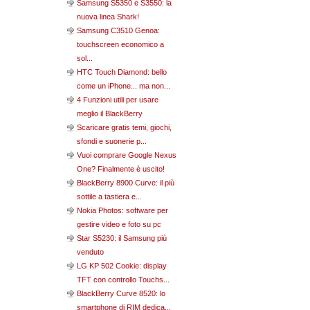
Samsung S5350 e S3550: la
nuova linea Shark!
Samsung C3510 Genoa:
touchscreen economico a
sol...
HTC Touch Diamond: bello
come un iPhone... ma non...
4 Funzioni utili per usare
meglio il BlackBerry
Scaricare gratis temi, giochi,
sfondi e suonerie p...
Vuoi comprare Google Nexus
One? Finalmente è uscito!
BlackBerry 8900 Curve: il più
sottile a tastiera e...
Nokia Photos: software per
gestire video e foto su pc
Star S5230: il Samsung più
venduto
LG KP 502 Cookie: display
TFT con controllo Touchs...
BlackBerry Curve 8520: lo
smartphone di RIM dedica...