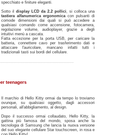
specchiato e finiture eleganti.
Sotto il
display LCD da 2.2 pollici
, si colloca una
tastiera alfanumerica ergonomica
con pulsanti di
comode dimensioni dai quali si può accedere a
qualsiasi comando come accensione, fotocamera,
regolazione volume, audioplayer, grazie a degli
intuitivi menù a cascata.
Fatta eccezione per la porta USB, per caricare la
batteria, connettere cavo per trasferimento dati e
attaccare l'auricolare, mancano infatti tutti i
tradizionali tasti sui bordi del cellulare.
per teenagers
Il marchio di Hello Kitty ormai da tempo lo troviamo
ovunque, su qualsiasi oggetto, dagli accessori
personali, all'abbigliamento, al design.
Dopo il successo ormai collaudato, Hello Kitty, la
gattina più famosa del mondo, sposa anche la
tecnologia di Samsung che lancia la nuova versione
del suo elegante cellulare Star touchscreen, in rosa e
con Hello Kitty!