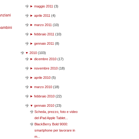
►
maggio 2011
(
3
)
anziani
►
aprile 2011
(
4
)
►
marzo 2011
(
10
)
bambini
►
febbraio 2011
(
10
)
►
gennaio 2011
(
8
)
▼
2010
(
103
)
►
dicembre 2010
(
17
)
►
novembre 2010
(
18
)
►
aprile 2010
(
5
)
►
marzo 2010
(
18
)
►
febbraio 2010
(
22
)
▼
gennaio 2010
(
23
)
Scheda, prezzo, foto e video
del iPad Apple Tablet...
BlackBerry Bold 9000:
smartphone per lavorare in
m...