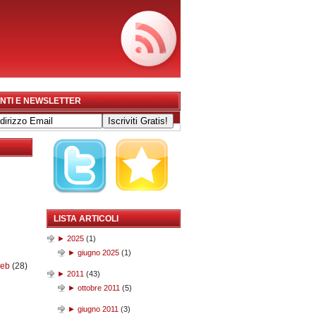
NTI E NEWSLETTER
LISTA ARTICOLI
►
2025
(
1
)
►
giugno 2025
(
1
)
web
(28)
►
2011
(
43
)
►
ottobre 2011
(
5
)
►
giugno 2011
(
3
)