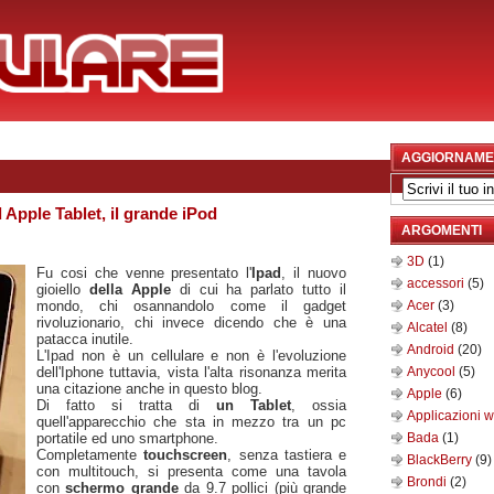
AGGIORNAME
 Apple Tablet, il grande iPod
ARGOMENTI
3D
(1)
Fu cosi che venne presentato l'
Ipad
, il nuovo
accessori
(5)
gioiello
della Apple
di cui ha parlato tutto il
mondo, chi osannandolo come il gadget
Acer
(3)
rivoluzionario, chi invece dicendo che è una
Alcatel
(8)
patacca inutile.
Android
(20)
L'Ipad non è un cellulare e non è l'evoluzione
dell'Iphone tuttavia, vista l'alta risonanza merita
Anycool
(5)
una citazione anche in questo blog.
Apple
(6)
Di fatto si tratta di
un Tablet
, ossia
Applicazioni 
quell'apparecchio che sta in mezzo tra un pc
portatile ed uno smartphone.
Bada
(1)
Completamente
touchscreen
, senza tastiera e
BlackBerry
(9)
con multitouch, si presenta come una tavola
Brondi
(2)
con
schermo grande
da 9.7 pollici (più grande