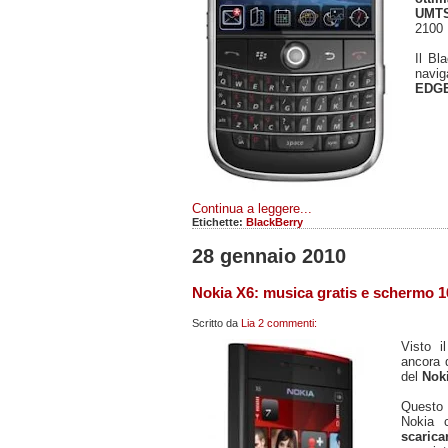
UM
2100
Il Bl
navig
EDG
Continua a leggere...
Etichette:
BlackBerry
28 gennaio 2010
Nokia X6: musica gratis e schermo 1
Scritto da
Lia
2 commenti:
Visto 
ancora d
del
Nok
Questo c
Nokia 
scarica