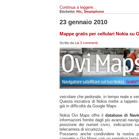
Continua a leggere...
Etichette:
Htc
,
Smartphone
23 gennaio 2010
Mappe gratis per cellulari Nokia su 
Scritto da
Lia
3 commenti:
veicolare che pedonale, in tempo reale e sen
Questa iniziativa di Nokia mette a tappeto 
già in difficoltà da Google Maps.
Nokia Ovi Maps offre il
database di Nav
informazioni fornite dagli più avanzati navig
posizione dei numeri civici, indicazioni sui
telecamera di sicurezza.
Possiamo anche condividere la nostra po
connette a Ovi Maps con un semplice tasto