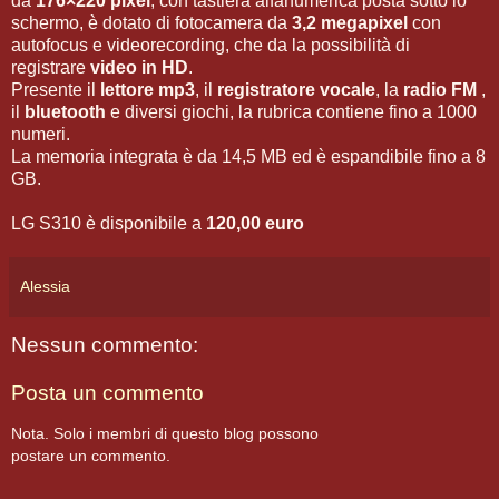
da
176×220 pixel
, con tastiera alfanumerica posta sotto lo
schermo, è dotato di fotocamera da
3,2 megapixel
con
autofocus e videorecording, che da la possibilità di
registrare
video in HD
.
Presente il
lettore mp3
, il
registratore vocale
, la
radio FM
,
il
bluetooth
e diversi giochi, la rubrica contiene fino a 1000
numeri.
La memoria integrata è da 14,5 MB ed è espandibile fino a 8
GB.
LG S310 è disponibile a
120,00 euro
Alessia
Nessun commento:
Posta un commento
Nota. Solo i membri di questo blog possono
postare un commento.