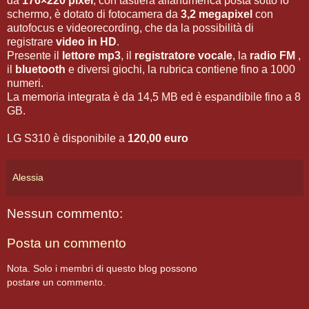
da
176×220 pixel
, con tastiera alfanumerica posta sotto lo
schermo, è dotato di fotocamera da
3,2 megapixel
con
autofocus e videorecording, che da la possibilità di
registrare
video in HD
.
Presente il
lettore mp3
, il
registratore vocale
, la
radio FM
,
il
bluetooth
e diversi giochi, la rubrica contiene fino a 1000
numeri.
La memoria integrata è da 14,5 MB ed è espandibile fino a 8
GB.
LG S310 è disponibile a
120,00 euro
Alessia
Nessun commento:
Posta un commento
Nota. Solo i membri di questo blog possono
postare un commento.