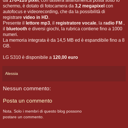
da
176×220 pixel
, con tastiera alfanumerica posta sotto lo
schermo, è dotato di fotocamera da
3,2 megapixel
con
autofocus e videorecording, che da la possibilità di
registrare
video in HD
.
Presente il
lettore mp3
, il
registratore vocale
, la
radio FM
,
il
bluetooth
e diversi giochi, la rubrica contiene fino a 1000
numeri.
La memoria integrata è da 14,5 MB ed è espandibile fino a 8
GB.
LG S310 è disponibile a
120,00 euro
Alessia
Nessun commento:
Posta un commento
Nota. Solo i membri di questo blog possono
postare un commento.