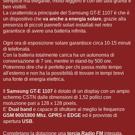
semplice ma elegante, molto leggero e con dei tasti grandi e
ben visibili.
La caratteristica principale del Samsung GT-E 1107 è che è
un dispositivo che
va anche a energia solare
, grazie alla
presenza di piccoli pannelli solari installati nel retro
garantisce di avere una batteria infinita.
Ogni ora di esposizione solare garantisce circa 10-15 minuti
di telefonata.
Con la batteria totalmente carica ha un autonomia di
conversazione di 7 ore, mentre in stand-by 500 ore.
Potremmo dire che è perfetto per chi passa molto tempo
all'esterno e non ha la possibilità di trovare in tempi brevi
una fonte di energia elettrica.
Il
Samsung GT-E 1107
è dotato di un display con un ampio
schermo CSTN dalle dimensioni di 1,52 pollici con
risoluzione pari a 128 x 128 pixels.
E'
Dual band
e capace di sfruttare al meglio le frequenze
GSM 900/1800 Mhz
,
GPRS
e
EDGE
ed è provvisto di
apertura
USB
.
Completano la dotazione una
torcia
,
Radio FM
integata,