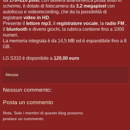
da
176×220 pixel
, con tastiera alfanumerica posta sotto lo
schermo, è dotato di fotocamera da
3,2 megapixel
con
autofocus e videorecording, che da la possibilità di
registrare
video in HD
.
Presente il
lettore mp3
, il
registratore vocale
, la
radio FM
,
il
bluetooth
e diversi giochi, la rubrica contiene fino a 1000
numeri.
La memoria integrata è da 14,5 MB ed è espandibile fino a 8
GB.
LG S310 è disponibile a
120,00 euro
Alessia
Nessun commento:
Posta un commento
Nota. Solo i membri di questo blog possono
postare un commento.