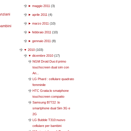
►
maggio 2011
(
3
)
anziani
►
aprile 2011
(
4
)
►
marzo 2011
(
10
)
bambini
►
febbraio 2011
(
10
)
►
gennaio 2011
(
8
)
▼
2010
(
103
)
▼
dicembre 2010
(
17
)
NGM Droid Duo:il primo
touchscreen dual sim con
An...
LG Phard : cellulare quadrato
femminile
HTC Gratia:lo smatphone
touchscreen compatto
Samsung B7722 :lo
smartphone dual Sim 3G e
2G
LG Bubble T310:nuovo
cellulare per bambini