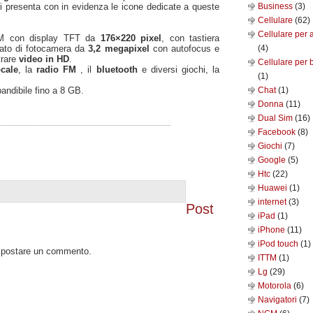
i presenta con in evidenza le icone dedicate a queste
Business
(3)
Cellulare
(62)
Cellulare per 
SM con display TFT da
176×220 pixel
, con tastiera
tato di fotocamera da
3,2 megapixel
con autofocus e
(4)
trare
video in HD
.
Cellulare per 
ocale
, la
radio FM
, il
bluetooth
e diversi giochi, la
(1)
andibile fino a 8 GB.
Chat
(1)
Donna
(11)
Dual Sim
(16)
Facebook
(8)
Giochi
(7)
Google
(5)
Htc
(22)
Huawei
(1)
internet
(3)
Post
iPad
(1)
iPhone
(11)
iPod touch
(1)
o postare un commento.
ITTM
(1)
Lg
(29)
Motorola
(6)
Navigatori
(7)