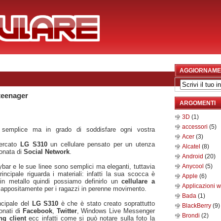
AGGIORNAME
 teenager
ARGOMENTI
3D
(1)
accessori
(5)
e semplice ma in grado di soddisfare ogni vostra
Acer
(3)
mercato
LG S310
un cellulare pensato per un utenza
Alcatel
(8)
onata di
Social Network
.
Android
(20)
ybar e le sue linee sono semplici ma eleganti, tuttavia
Anycool
(5)
rincipale riguarda i materiali: infatti la sua scocca è
Apple
(6)
 in metallo quindi possiamo definirlo un
cellulare a
Applicazioni 
o appositamente per i ragazzi in perenne movimento.
Bada
(1)
incipale del
LG S310
è che è stato creato soprattutto
BlackBerry
(9)
onati di
Facebook
,
Twitter
, Windows Live Messenger
Brondi
(2)
ng client
ecc infatti come si può notare sulla foto la