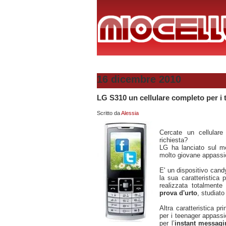
16 dicembre 2010
LG S310 un cellulare completo per i
Scritto da
Alessia
Cercate un cellular
richiesta?
LG ha lanciato sul 
molto giovane appassi
E' un dispositivo cand
la sua caratteristica p
realizzata totalmente
prova d'urto
, studiat
Altra caratteristica pr
per i teenager appassi
per l’
instant messagi