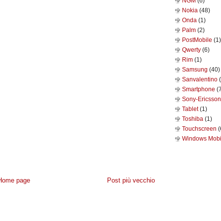
NGM
(6)
Nokia
(48)
Onda
(1)
Palm
(2)
PostMobile
(1)
Qwerty
(6)
Rim
(1)
Samsung
(40)
Sanvalentino
Smartphone
(
Sony-Ericsso
Tablet
(1)
Toshiba
(1)
Touchscreen
(
Windows Mob
Home page
Post più vecchio
IVACY
-
CONTATTACI
- POWERED BY
NAVIGAWEB.NET
BLOGGER
·