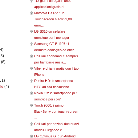
"12 giorni di regali iTunes"
applicazioni gratis d...
Motorola EX122 : un
Touchscreen a soli 99,00
euro...
LG S310 un cellulare
completo per i teenager
Samsung GT-E 1107 : il
(4)
cellulare ecologico ad ener...
73)
Cellulari economici e semplici
n
(8)
per bambini e anzia...
Viber e chiami gratis con il tuo
iPhone
61)
Desire HD: lo smartphone
ile
(4)
HTC ad alta risoluzione
Nokia C3: lo smartphone piu'
semplice per i piu' ...
Torch 9800: il primo
BlackBerry con touch-screen
...
Cellulari per anziani due nuovi
modelli:Elegance e...
LG Optimus GT: un Android