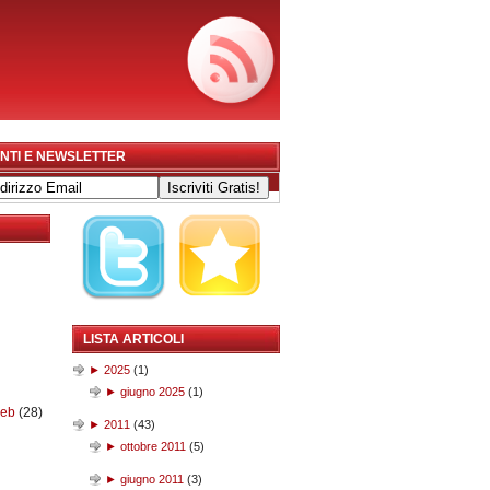
NTI E NEWSLETTER
LISTA ARTICOLI
►
2025
(
1
)
►
giugno 2025
(
1
)
web
(28)
►
2011
(
43
)
►
ottobre 2011
(
5
)
►
giugno 2011
(
3
)