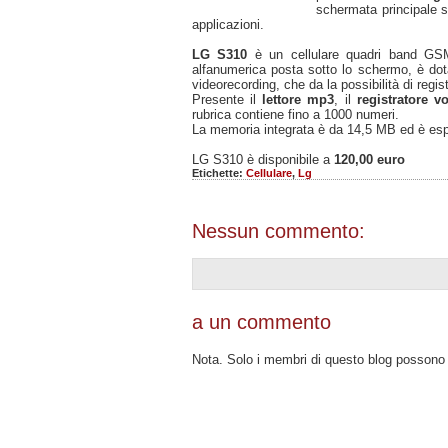
schermata principale s
applicazioni.
LG S310
è un cellulare quadri band G
alfanumerica posta sotto lo schermo, è do
videorecording, che da la possibilità di regis
Presente il
lettore mp3
, il
registratore v
rubrica contiene fino a 1000 numeri.
La memoria integrata è da 14,5 MB ed è esp
LG S310 è disponibile a
120,00 euro
Etichette:
Cellulare
,
Lg
Nessun commento:
a un commento
Nota. Solo i membri di questo blog posson