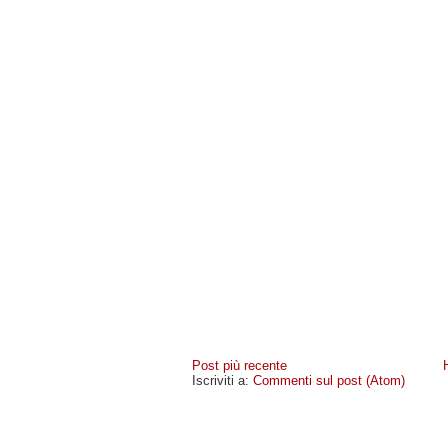
Post più recente
Iscriviti a:
Commenti sul post (Atom)
MIOCELLULARE
- COPYRIGHT © 2009 · -
POLICY PR