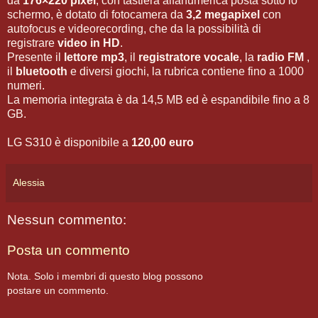
da
176×220 pixel
, con tastiera alfanumerica posta sotto lo
schermo, è dotato di fotocamera da
3,2 megapixel
con
autofocus e videorecording, che da la possibilità di
registrare
video in HD
.
Presente il
lettore mp3
, il
registratore vocale
, la
radio FM
,
il
bluetooth
e diversi giochi, la rubrica contiene fino a 1000
numeri.
La memoria integrata è da 14,5 MB ed è espandibile fino a 8
GB.
LG S310 è disponibile a
120,00 euro
Alessia
Nessun commento:
Posta un commento
Nota. Solo i membri di questo blog possono
postare un commento.