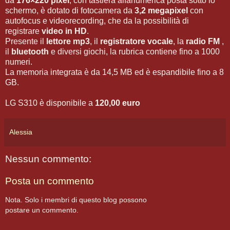
da
176×220 pixel
, con tastiera alfanumerica posta sotto lo
schermo, è dotato di fotocamera da
3,2 megapixel
con
autofocus e videorecording, che da la possibilità di
registrare
video in HD
.
Presente il
lettore mp3
, il
registratore vocale
, la
radio FM
,
il
bluetooth
e diversi giochi, la rubrica contiene fino a 1000
numeri.
La memoria integrata è da 14,5 MB ed è espandibile fino a 8
GB.
LG S310 è disponibile a
120,00 euro
Alessia
Nessun commento:
Posta un commento
Nota. Solo i membri di questo blog possono
postare un commento.