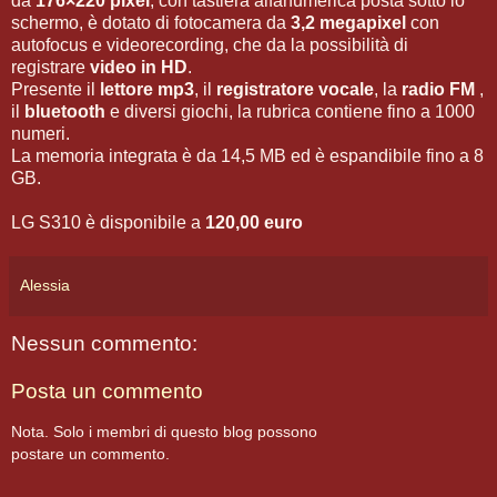
da
176×220 pixel
, con tastiera alfanumerica posta sotto lo
schermo, è dotato di fotocamera da
3,2 megapixel
con
autofocus e videorecording, che da la possibilità di
registrare
video in HD
.
Presente il
lettore mp3
, il
registratore vocale
, la
radio FM
,
il
bluetooth
e diversi giochi, la rubrica contiene fino a 1000
numeri.
La memoria integrata è da 14,5 MB ed è espandibile fino a 8
GB.
LG S310 è disponibile a
120,00 euro
Alessia
Nessun commento:
Posta un commento
Nota. Solo i membri di questo blog possono
postare un commento.