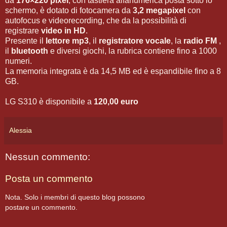
da
176×220 pixel
, con tastiera alfanumerica posta sotto lo
schermo, è dotato di fotocamera da
3,2 megapixel
con
autofocus e videorecording, che da la possibilità di
registrare
video in HD
.
Presente il
lettore mp3
, il
registratore vocale
, la
radio FM
,
il
bluetooth
e diversi giochi, la rubrica contiene fino a 1000
numeri.
La memoria integrata è da 14,5 MB ed è espandibile fino a 8
GB.
LG S310 è disponibile a
120,00 euro
Alessia
Nessun commento:
Posta un commento
Nota. Solo i membri di questo blog possono
postare un commento.