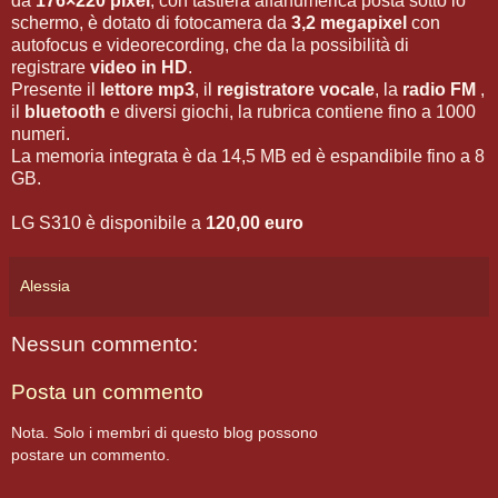
da
176×220 pixel
, con tastiera alfanumerica posta sotto lo
schermo, è dotato di fotocamera da
3,2 megapixel
con
autofocus e videorecording, che da la possibilità di
registrare
video in HD
.
Presente il
lettore mp3
, il
registratore vocale
, la
radio FM
,
il
bluetooth
e diversi giochi, la rubrica contiene fino a 1000
numeri.
La memoria integrata è da 14,5 MB ed è espandibile fino a 8
GB.
LG S310 è disponibile a
120,00 euro
Alessia
Nessun commento:
Posta un commento
Nota. Solo i membri di questo blog possono
postare un commento.