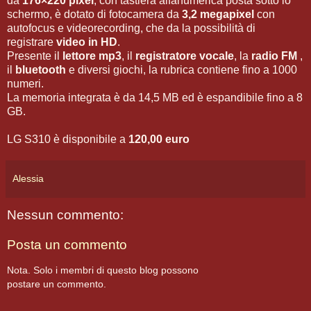
da
176×220 pixel
, con tastiera alfanumerica posta sotto lo
schermo, è dotato di fotocamera da
3,2 megapixel
con
autofocus e videorecording, che da la possibilità di
registrare
video in HD
.
Presente il
lettore mp3
, il
registratore vocale
, la
radio FM
,
il
bluetooth
e diversi giochi, la rubrica contiene fino a 1000
numeri.
La memoria integrata è da 14,5 MB ed è espandibile fino a 8
GB.
LG S310 è disponibile a
120,00 euro
Alessia
Nessun commento:
Posta un commento
Nota. Solo i membri di questo blog possono
postare un commento.