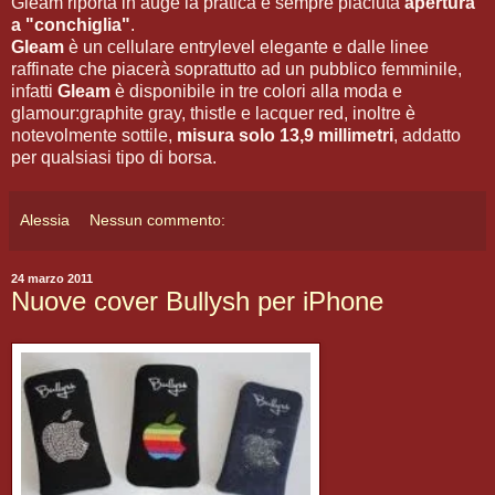
Gleam riporta in auge la pratica e sempre piaciuta
apertura
a "conchiglia"
.
Gleam
è un cellulare entrylevel elegante e dalle linee
raffinate che piacerà soprattutto ad un pubblico femminile,
infatti
Gleam
è disponibile in tre colori alla moda e
glamour:graphite gray, thistle e lacquer red, inoltre è
notevolmente sottile,
misura solo 13,9 millimetri
, addatto
per qualsiasi tipo di borsa.
Alessia
Nessun commento:
24 marzo 2011
Nuove cover Bullysh per iPhone