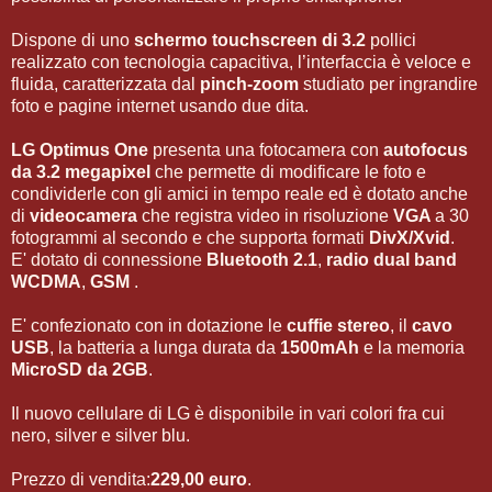
Dispone di uno
schermo touchscreen di 3.2
pollici
realizzato con tecnologia capacitiva, l’interfaccia è veloce e
fluida, caratterizzata dal
pinch-zoom
studiato per ingrandire
foto e pagine internet usando due dita.
LG Optimus One
presenta una fotocamera con
autofocus
da 3.2 megapixel
che permette di modificare le foto e
condividerle con gli amici in tempo reale ed è dotato anche
di
videocamera
che registra video in risoluzione
VGA
a 30
fotogrammi al secondo e che supporta formati
DivX/Xvid
.
E' dotato di connessione
Bluetooth 2.1
,
radio dual band
WCDMA
,
GSM
.
E' confezionato con in dotazione le
cuffie stereo
, il
cavo
USB
, la batteria a lunga durata da
1500mAh
e la memoria
MicroSD da 2GB
.
Il nuovo cellulare di LG è disponibile in vari colori fra cui
nero, silver e silver blu.
Prezzo di vendita:
229,00 euro
.