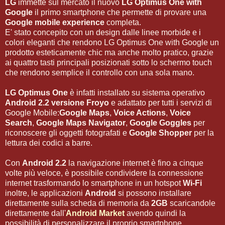
LG
immette sul mercato il nuovo
LG Optimus One with
Google
il primo smartphone che permette di provare una
Google mobile experience
completa.
E' stato concepito con un design dalle linee morbide e i
colori eleganti che rendono LG Optimus One with Google un
prodotto esteticamente chic ma anche molto pratico, grazie
ai quattro tasti principali posizionati sotto lo schermo touch
che rendono semplice il controllo con una sola mano.
LG Optimus One
è infatti installato su sistema operativo
Android 2.2 versione Froyo
e adattato per tutti i servizi di
Google Mobile:
Google Maps
,
Voice Actions
,
Voice
Search
,
Google Maps Navigator
,
Google Goggles
per
riconoscere gli oggetti fotografati e
Google Shopper
per la
lettura dei codici a barre.
Con
Android 2.2
la navigazione internet è fino a cinque
volte più veloce, è possibile condividere la connessione
internet trasformando lo smartphone in un hotspot
Wi-Fi
inoltre, le applicazioni
Android
si possono installare
direttamente sulla scheda di memoria da
2GB
scaricandole
direttamente dall'
Android Market
avendo quindi la
possibilità di personalizzare il proprio smartphone.