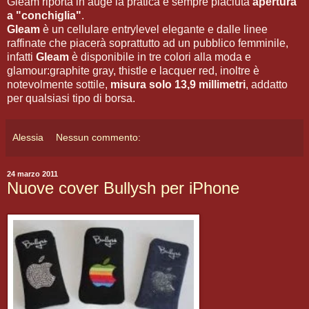
Gleam riporta in auge la pratica e sempre piaciuta
apertura
a "conchiglia"
.
Gleam
è un cellulare entrylevel elegante e dalle linee
raffinate che piacerà soprattutto ad un pubblico femminile,
infatti
Gleam
è disponibile in tre colori alla moda e
glamour:graphite gray, thistle e lacquer red, inoltre è
notevolmente sottile,
misura solo 13,9 millimetri
, addatto
per qualsiasi tipo di borsa.
Alessia
Nessun commento:
24 marzo 2011
Nuove cover Bullysh per iPhone