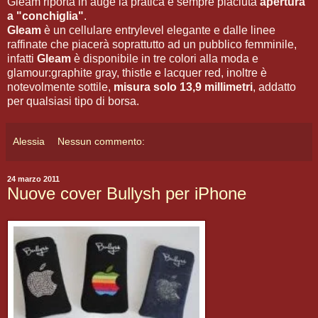
Gleam riporta in auge la pratica e sempre piaciuta
apertura
a "conchiglia"
.
Gleam
è un cellulare entrylevel elegante e dalle linee
raffinate che piacerà soprattutto ad un pubblico femminile,
infatti
Gleam
è disponibile in tre colori alla moda e
glamour:graphite gray, thistle e lacquer red, inoltre è
notevolmente sottile,
misura solo 13,9 millimetri
, addatto
per qualsiasi tipo di borsa.
Alessia
Nessun commento:
24 marzo 2011
Nuove cover Bullysh per iPhone