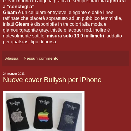
Gleam riporta in auge la pratica e sempre piaciuta
apertura
a "conchiglia"
.
Gleam
è un cellulare entrylevel elegante e dalle linee
raffinate che piacerà soprattutto ad un pubblico femminile,
infatti
Gleam
è disponibile in tre colori alla moda e
glamour:graphite gray, thistle e lacquer red, inoltre è
notevolmente sottile,
misura solo 13,9 millimetri
, addatto
per qualsiasi tipo di borsa.
Alessia
Nessun commento:
24 marzo 2011
Nuove cover Bullysh per iPhone