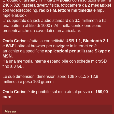
E' dotato di
display TFT da 2.4 pollici
con risoluzione pari a
240 x 320, tastiera qwerty fisica, fotocamera da
2 megapixel
con videorecording,
radio FM
,
lettore multimediale
mp3,
mp4 e eBook.
E' supportato da jack audio standard da 3.5 millimetri e ha
una batteria al litio di 1000 mAh; nella confezione sono
presenti anche un cavo dati e un auricolare.
Onda Cerise
sfrutta la connettività
USB 1.1
,
Bluetooth 2.1
e
Wi-Fi
, oltre al browser per navigare in internet ed è
arricchito da specifiche
applicazioni per utilizzare Skype e
MSN
.
Ha una memoria interna espandibile con schede microSD
fino a 8 GB.
Le sue dimensioni dimensioni sono 108 x 61.5 x 12.8
millimetri e pesa 103 grammi.
Onda Cerise
è disponibile sul mercato al prezzo di
169,00
euro
.
Alessia